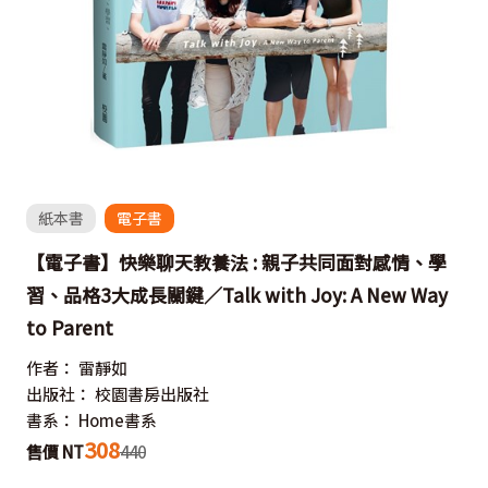
紙本書
電子書
【電子書】快樂聊天教養法 : 親子共同面對感情、學
習、品格3大成長關鍵／Talk with Joy: A New Way
to Parent
作者：
雷靜如
出版社：
校園書房出版社
書系：
Home書系
308
售價 NT
440