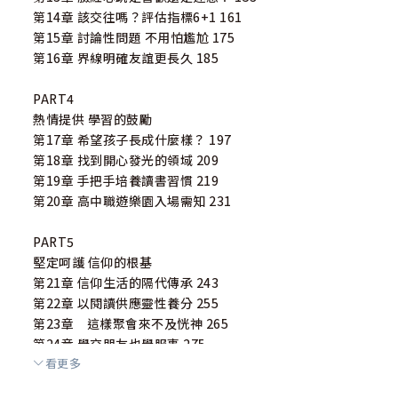
第14章 該交往嗎？評估指標6+1 161
第15章 討論性問題 不用怕尷尬 175
第16章 界線明確友誼更長久 185
PART4
熱情提供 學習的鼓勵
第17章 希望孩子長成什麼樣？ 197
第18章 找到開心發光的領域 209
第19章 手把手培養讀書習慣 219
第20章 高中職遊樂園入場需知 231
PART5
堅定呵護 信仰的根基
第21章 信仰生活的隔代傳承 243
第22章 以閱讀供應靈性養分 255
第23章 這樣聚會來不及恍神 265
第24章 學交朋友也學服事 275
看更多
第25章 教室內外的福音契機 283