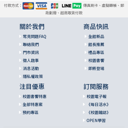
寫在最後 在困難中經歷更多恩典 295
付款方式：
傳真刷卡、虛擬轉帳、郵
延伸閱讀推薦書目 305
政劃撥、超商取貨付款
關於我們
商品快訊
常見問題FAQ
全館新品
聯絡我們
館長推薦
門市資訊
禮品專區
徵人啟事
校園書饗
消息活動
即將登場
隱私權政策
注目優惠
訂閱服務
校園書饗特惠
校園電子報
全部特惠案
《每日活水》
預約專區
《校園雜誌》
OPEN學習