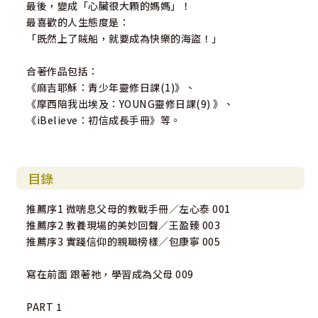
最後，變成「心臟很大顆的媽媽」！
最喜歡的人生態度是：
「既然上了賊船，就要成為快樂的海盜！」
合著作品包括：
《麻吉耶穌：青少年靈修日課(1)》、
《摩西陪我出埃及：YOUNG靈修日課(9) 》、
《iBelieve：初信成長手冊》等。
目錄
推薦序1 微喘息父母的教戰手冊／左心泰 001
推薦序2 教養現場的美妙回聲／王盈臻 003
推薦序3 實踐信仰的親職榜樣／包康寧 005
寫在前面 跟著祂，學習成為父母 009
PART 1