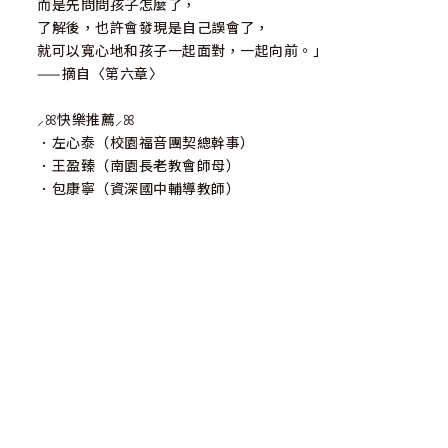
而是先問問孩子怎麼了，
了解後，也許會發現是自己誤會了，
就可以寬心地和孩子一起面對，一起向前。」
——摘自〈第六章〉
⸝ꕤ快樂推薦⸝ꕤ
．左心泰（校園福音團契總幹事）
．王盈臻（南園長老教會師母）
．包康寧（資深國中輔導教師）