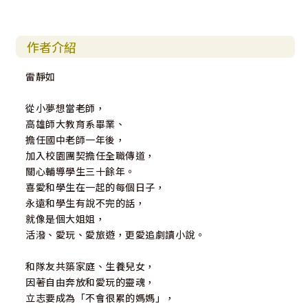
作者介紹
雷靜如
從小夢想當老師，
高雄師大教育系畢業、
擔任國中老師一年後，
加入校園團契擔任全職傳道，
關心輔導學生三十餘年。
喜愛和學生在一起的每個日子，
永遠和學生有說不完的話，
就像是個大姐姐，
活潑、愛玩、愛旅遊，更愛追劇讀小說。
和隊友共築家庭、生養兒女，
因著自由奔放和愛玩的靈魂，
立志要成為「不會很累的媽媽」，