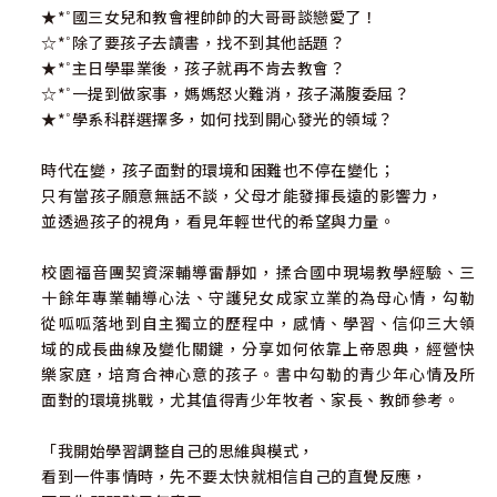
★*˚國三女兒和教會裡帥帥的大哥哥談戀愛了！
☆*˚除了要孩子去讀書，找不到其他話題？
★*˚主日學畢業後，孩子就再不肯去教會？
☆*˚一提到做家事，媽媽怒火難消，孩子滿腹委屈？
★*˚學系科群選擇多，如何找到開心發光的領域？
時代在變，孩子面對的環境和困難也不停在變化；
只有當孩子願意無話不談，父母才能發揮長遠的影響力，
並透過孩子的視角，看見年輕世代的希望與力量。
校園福音團契資深輔導雷靜如，揉合國中現場教學經驗、三
十餘年專業輔導心法、守護兒女成家立業的為母心情，勾勒
從呱呱落地到自主獨立的歷程中，感情、學習、信仰三大領
域的成長曲線及變化關鍵，分享如何依靠上帝恩典，經營快
樂家庭，培育合神心意的孩子。書中勾勒的青少年心情及所
面對的環境挑戰，尤其值得青少年牧者、家長、教師參考。
「我開始學習調整自己的思維與模式，
看到一件事情時，先不要太快就相信自己的直覺反應，