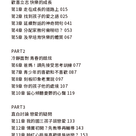
歡喜立志 快樂的成長
第1章 走在成長的道路上 015
第2章 找到孩子的愛之語 025
第3章 延續對話的神奇問句 041
第4章 分配家務何需嘮叨？ 053
第5章 及早培育快樂的體質 067
PART2
冷靜面對 青春的酷炫
第6章 爸媽！請先接受思考訓練 077
第7章 青少年的喜歡和不喜歡 087
第8章 刻板印象老實說 097
第9章 你的孩子他的處境 107
第10章 留心傾聽憂鬱的心聲 119
PART3
直白討論 戀愛的疑問
第11章 我的國三孩子談戀愛 133
第12章 情竇初開？先教導再輔導 143
第13章 臉紅心跳是喜歡還是迷戀？ 153