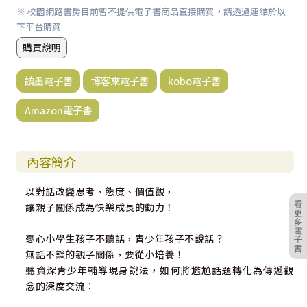
※ 校園網路書房目前暫不提供電子書商品直接購買，請透過連結於以
下平台購買
購買說明
讀墨電子書
博客來電子書
kobo電子書
Amazon電子書
內容簡介
以對話改變思考、態度、價值觀，
看
讓親子關係成為快樂成長的動力！
更
多
電
憂心小學生孩子不聽話，青少年孩子不說話？
子
書
無話不談的親子關係，要從小培養！
聽資深青少年輔導現身說法，如何將尷尬話題轉化為傳遞觀
念的深度交流：