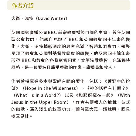
作者介紹
大衛．溫特（David Winter）
英國國家廣播公司BBC 前宗教廣播節目部的主管，曾任英國
聖公會牧師。他親自見證了 BBC 和英國教會四十年來的變
化。大衛．溫特精彩深度的思考充滿了智慧和洞察力，報導
呈現了教會和英國對基督教態度的轉變，他反思四十餘年來
形塑 BBC 和教會的各樣影響因素。文筆詼諧機智，充滿獨特
風格，是一位著名且廣受尊敬的作家、廣播員和牧人。
作者曾撰寫過多本與聖經有關的著作，包括：《荒野中的盼
望》（Hope in the Wilderness）、《神的話裡有什麼？》
（What’s in a Word ?） 以及《和耶穌窩在一起》（With
Jesus in the Upper Room）。作者有傳播人的敏銳、英式
的幽默、深入淺出的敘事功力，讓普羅大眾一讀就明，既見
樹又見林。