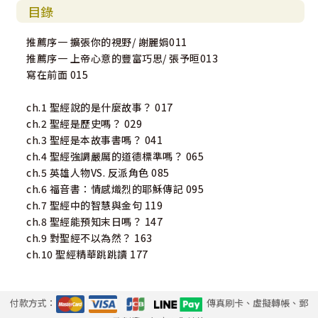
目錄
推薦序一 擴張你的視野/ 謝麗娟011
推薦序一 上帝心意的豐富巧思/ 張予晅013
寫在前面 015
ch.1 聖經說的是什麼故事？ 017
ch.2 聖經是歷史嗎？ 029
ch.3 聖經是本故事書嗎？ 041
ch.4 聖經強調嚴厲的道德標準嗎？ 065
ch.5 英雄人物VS. 反派角色 085
ch.6 福音書：情感熾烈的耶穌傳記 095
ch.7 聖經中的智慧與金句 119
ch.8 聖經能預知末日嗎？ 147
ch.9 對聖經不以為然？ 163
ch.10 聖經精華跳跳讀 177
付款方式：
傳真刷卡、虛擬轉帳、郵