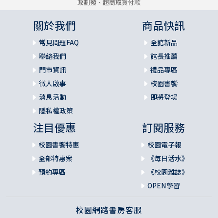
政劃撥、超商取貨付款
關於我們
商品快訊
常見問題FAQ
全館新品
聯絡我們
館長推薦
門市資訊
禮品專區
徵人啟事
校園書饗
消息活動
即將登場
隱私權政策
注目優惠
訂閱服務
校園書饗特惠
校園電子報
全部特惠案
《每日活水》
預約專區
《校園雜誌》
OPEN學習
校園網路書房客服