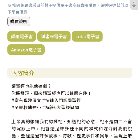
子
※ 校園網路書房目前暫不提供電子書商品直接購買，請透過連結於以
書
下平台購買
購買說明
讀墨電子書
博客來電子書
kobo電子書
Amazon電子書
內容簡介
讀聖經也能像追劇？
你將發現，原來讀聖經也可以這麼有趣！
#富有逗趣圖文 #快速入門認識聖經
#全書輕薄短小 #解答6大聖經疑問
上帝真的想讓我們認識祂、知道祂的心意。祂不是閉口不言
的沉默上帝，祂會透過許多種不同的模式和媒介對我們說
話。聖經透過許多故事、詩歌、歷史事件和異象，呈現上帝