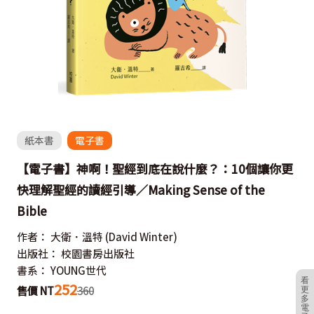
紙本書
電子書
【電子書】神啊！聖經到底在說什麼？：10個讓你更
快理解聖經的讀經引導／Making Sense of the
Bible
作者：
大衛．溫特
(David Winter)
出版社：
校園書房出版社
書系：
YOUNG世代
看
252
售價 NT
360
更
多
電