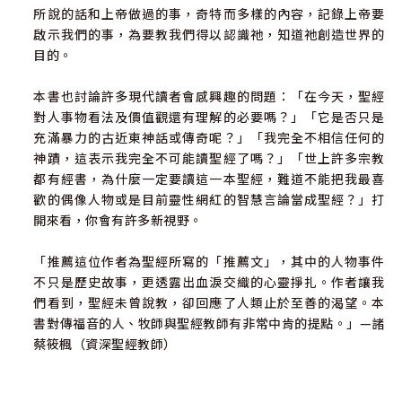
所說的話和上帝做過的事，奇特而多樣的內容，記錄上帝要
啟示我們的事，為要教我們得以認識祂，知道祂創造世界的
目的。
本書也討論許多現代讀者會感興趣的問題：「在今天，聖經
對人事物看法及價值觀還有理解的必要嗎？」「它是否只是
充滿暴力的古近東神話或傳奇呢？」「我完全不相信任何的
神蹟，這表示我完全不可能讀聖經了嗎？」「世上許多宗教
都有經書，為什麼一定要讀這一本聖經，難道不能把我最喜
歡的偶像人物或是目前靈性網紅的智慧言論當成聖經？」打
開來看，你會有許多新視野。
「推薦這位作者為聖經所寫的「推薦文」，其中的人物事件
不只是歷史故事，更透露出血淚交織的心靈掙扎。作者讓我
們看到，聖經未曾說教，卻回應了人類止於至善的渴望。本
書對傳福音的人、牧師與聖經教師有非常中肯的提點。」—諸
蔡筱楓（資深聖經教師）