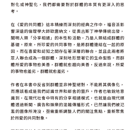
對化或神聖化，我們都需要對於群體的本質有更深入的思
考。
在《愛的共同體》這本精練而深刻的經典之作中，福音派影
響深遠的倫理學大師歐唐納文，從奧古斯丁神學傳統出發，
闡明人類「分享相通」的本性和活動，乃是人類結成群體的
基礎。原來，所珍愛的共同事物，是將群體連結在一起的原
因。而在喜愛和認知之間存在著深層的聯合，並且此兩者將
眾人聯合成為一個群體，深刻地形塑著它的生命型態。而群
體所愛的事物愈美善，群體就愈趨向美善，反過來說，所愛
的事物愈差劣，群體就愈差劣。
作者在本書中反省到群體並非神聖絕對，不能將其偶像化，
而應該看成是我們認識世界和鄰舍的窗戶。作者也敏銳地意
識到，在現代社會中特有的分享相通模式，也就是由現代媒
體透過新聞、廣告和娛樂的混雜傳播形式，已然讓我們被氾
濫的圖像所淹沒，亟需重新調整人們的關注焦點，重新聚焦
於所愛的共同對象。