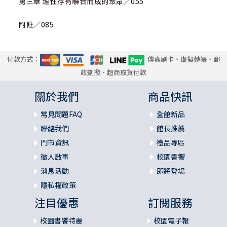
第三章 理性存有聯合而成的聚眾／055
附註／085
付款方式：
傳真刷卡、虛擬轉帳、郵
政劃撥、超商取貨付款
關於我們
商品快訊
常見問題FAQ
全館新品
聯絡我們
館長推薦
門市資訊
禮品專區
徵人啟事
校園書饗
消息活動
即將登場
隱私權政策
注目優惠
訂閱服務
校園書饗特惠
校園電子報