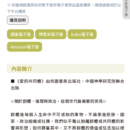
多
※ 校園網路書房目前暫不提供電子書商品直接購買，請透過連結於以
電
下平台購買
子
書
購買說明
讀墨電子書
博客來電子書
kobo電子書
Amazon電子書
內容簡介
■《愛的共同體》由校園書房出版社、中國神學研究院聯合
出版
✩關於群體、倫理與政治，這個世代最需要的洞見✩
群體是每個人生命中不可或缺的事物，不論那是民族、國
家、政治組織或社團，我們似乎難以脫離群體或共同體的影
響與形塑；如何歸屬其中，又不將群體的價值或信念加以絕