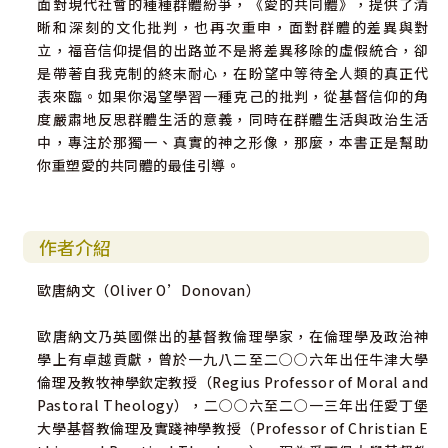
面對現代社會的種種群體紛爭，《愛的共同體》，提供了清
晰和深刻的文化批判，也再次重申，面對群體的差異與對
立，福音信仰提倡的出路並不是將差異移除的虛假統合，卻
是帶著自我克制的終末耐心，在盼望中等待全人類的真正代
表來臨。如果你渴望學習一種克己的批判，從基督信仰的角
度嚴肅地反思群體生活的意義，同時在群體生活與政治生活
中，專注於那獨一、真實的神之形像，那麼，本書正是幫助
你重塑愛的共同體的最佳引導。
作者介紹
歐唐納文（Oliver O’Donovan）
歐唐納文乃英國傑出的基督教倫理學家，在倫理學及政治神
學上有卓越貢獻，曾於一九八二至二○○六年出任牛津大學
倫理及教牧神學欽定教授（Regius Professor of Moral and
Pastoral Theology），二○○六至二○一三年出任愛丁堡
大學基督教倫理及實踐神學教授（Professor of Christian E