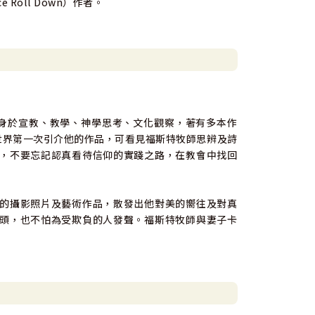
e Roll Down）作者。
創辦人，委身於宣教、教學、神學思考、文化觀察，著有多本作
等。本書是中文世界第一次引介他的作品，可看見福斯特牧師思辨及詩
，不要忘記認真看待信仰的實踐之路，在教會中找回
的攝影照片及藝術作品，散發出他對美的嚮往及對真
頭，也不怕為受欺負的人發聲。福斯特牧師與妻子卡