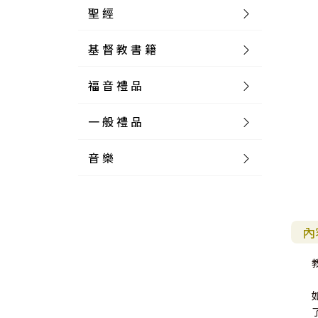
聖 經
基 督 教 書 籍
新 舊 約 聖 經
福 音 禮 品
簡 體 聖 經
聖 經 論 叢
和 合 本
一 般 禮 品
英 文 聖 經
神 學 類
福 音 飾 品 配 件
和 合 本 標 點
參 考 書 工 具 書
音 樂
外 文 聖 經
實 踐 神 學
福 音 家 飾 用 品
一 般 卡 片
新 標 點 和 合 本
K J V
摩 西 五 經
系 統 神 學
福 音 項 鍊
讀 經 法
中 外 文 聖 經
教 會 歷 史
福 音 生 活 雜 貨
一 般 文 具
詩 本 樂 譜
和 合 本 修 訂 版
E S V
歷 史 書
神 、 創 造
宣 教 差 傳
福 音 耳 環 / 耳 夾
福 音 桌 飾 品
萬 用 卡
釋 經 法
創 世 記
註 釋 本 聖 經
生 命 造 就
福 音 食 器 廚 房
食 器 廚 房
C D
現 代 中 文 譯 本
G N B
和 合 本 / N I V
舊 約 註 釋
基 督
社 會 參 與
歷 史
福 音 手 環 / 手 鍊
福 音 布 軸 掛 畫
福 音 服 飾 布 品
貼 紙
日 記 . 筆 記
音 樂 叢 書
聖 經 概 論
出 埃 及 記
約 書 亞 記
內
選 摘 本
見 證 傳 記
福 音 文 具
傢 俱 燈 飾
新 譯 本
其 他 英 文 聖 經
和 合 本 / N K J V
新 約 註 釋
聖 靈
教 牧
中 國 歷 史
初 信 造 就
福 音 戒 指
福 音 壁 掛 框 匾
福 音 鐘 錶 類
福 音 收 納 瓶 罐
明 信 片 . 書 籤
鉛 筆 袋 盒
杯 盤 壺 碗
詩 歌 本 譜
中 文 詩 歌 演 唱 C D
聖 經 史 地
利 未 記
士 師 記
福 音 佈 道
福 音 卡 片
新 漢 語 譯 本
新 標 點 和 合 本 / K J V
智 慧 詩 歌 書
救 恩
其 它 團 契
外 國 歷 史
禱 告
福 音 見 證
福 音 胸 針 / 別 針
福 音 相 框
福 音 磁 鐵
福 音 食 品 / 飲 品
福 音 資 料 夾 袋
筆 類
食 品
節 慶 樂 譜
外 文 詩 歌 演 唱 C D
聖 經 歷 史
民 數 記
路 得 記
輔 導
馬 克 杯 / 咖 啡 杯