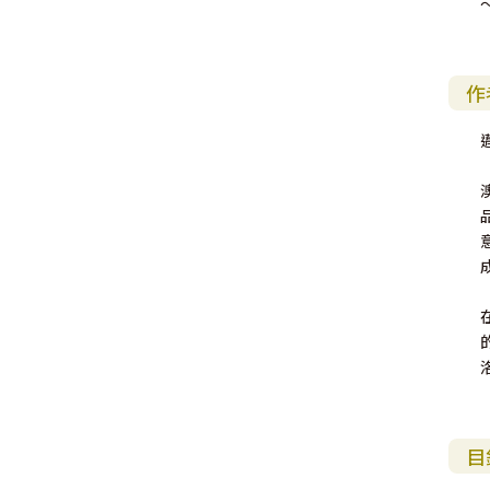
福 音 小 禮 卡
特 殊 問 題
小 組 教 會
幼 稚 教 材
畫 冊
哈 巴 谷 書
歌 羅 西 書
約 翰 壹 、 貳 、 參 書
其 他 福 音 卡 片
作
生 活 教 導
成 人 教 材
西 番 雅 書
帖 撒 羅 尼 迦 前 後
猶 大 書
主 日 學 教 材
哈 該 書
提 摩 太 前 後
歸 納 法 研 經
撒 迦 利 亞 書
提 多 書
紙 品
瑪 拉 基 書
腓 利 門 書
教 牧 書 信
目