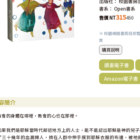
出版社：
校園書房
書系：
Open書系
315
售價 NT
450
※ 校園網路書房目前
買
購買說明
讀墨電子書
Amazon電子書
容簡介
教會的身體在哪裡，教會的心也在那裡。
如果我們是耶穌當時代鄰近地方上的人士，能不能認出耶穌是神的兒子
了三十幾年的血漏婦人，擠在人群中伸手摸到耶穌衣服的布邊，被祂