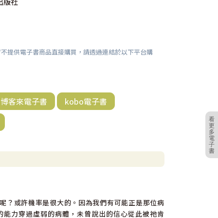
出版社
暫不提供電子書商品直接購買，請透過連結於以下平台購
博客來電子書
kobo電子書
看
更
多
電
子
書
呢？或許機率是很大的。因為我們有可能正是那位病
的能力穿過虛弱的病體，未曾說出的信心從此被祂肯