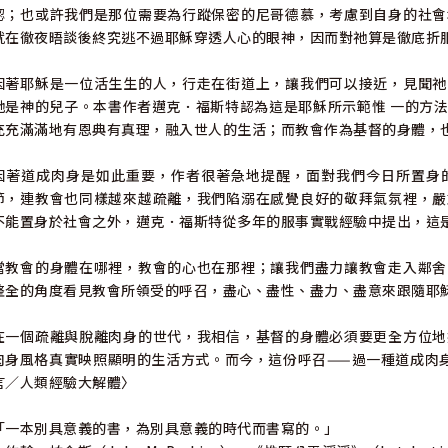
認；也或許我們是那位需要為行蹤保密的尼哥德慕，考慮到自身的社會
就在徹夜晤談後終究逃不過耶穌穿透人心的眼神，因而對祂算是徹底折
因著耶穌是一位活生生的人，行走在街道上，讓我們可以接近，見聞祂
祂是神的兒子。本書作者邁克．福斯特認為這是耶穌所示範惟 一的方
充充滿滿地有恩典有真理，融入世人的生活；而教會作為基督的身體，
因著道成肉身是如此重要，作者很著急地提醒，面對我們今日所置身
節，連教會也同樣越來越疏離，我們陷溺在感覺良好的敬拜氣氛裡，嚴
不能置身於社會之外，邁克．福斯特從多年的服事實戰經驗中提出，這
當教會的身體在哪裡，教會的心也在那裡；讓我們盡力讓教會走入鄰舍
整全的角度看見教會所領受的呼召，盡心、盡性、盡力、盡意來跟隨耶
在一個疏離與脫離肉身的世代，我相信，基督的身體必須要更全方位地
肉身風格真實映照顯明的生活方式。而今，這份呼召——過一種道成肉
言／人類經驗大解體〉
「一本別具意義的書，為別具意義的時代而書寫的。」