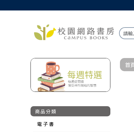
首
商品分類
電 子 書