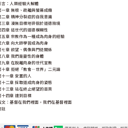
引言：人類經驗大解體
第一章 無根、疏離與螢幕成癮
第二章 精神分裂症的自我意識
第三章 漫無目標地徘徊於道德險境
第四章 這世代的道德模糊性
第五章 宗教作為一種成為肉身的經驗
第六章 向大師學習成為肉身
第七章 欲望、偶像與門徒關係
第八章 我們是靈性的身體
第九章 在脫離肉身的世代宣教
第十章 拒絕「教會―世界」二元論
第十一章 安置的人
第十二章 採取道成肉身的姿態
第十三章 站在終止絕望的首頁
第十四章 達到目標
跋文：基督在我們裡面，我們在基督裡面
附註