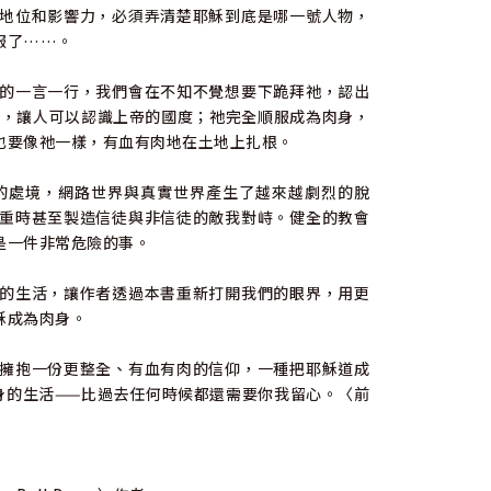
地位和影響力，必須弄清楚耶穌到底是哪一號人物，
服了……。
的一言一行，我們會在不知不覺想要下跪拜祂，認出
法，讓人可以認識上帝的國度；祂完全順服成為肉身，
也要像祂一樣，有血有肉地在土地上扎根。
的處境，網路世界與真實世界產生了越來越劇烈的脫
重時甚至製造信徒與非信徒的敵我對峙。健全的教會
是一件非常危險的事。
的生活，讓作者透過本書重新打開我們的眼界，用更
穌成為肉身。
擁抱一份更整全、有血有肉的信仰，一種把耶穌道成
身的生活——比過去任何時候都還需要你我留心。〈前