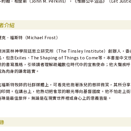
～約翰．柏金斯（John M. Perkins），《惟願公平滔滔》（Let Justic
者介紹
邁克．福斯特（Michael Frost）
澳洲莫林神學院廷思立研究所（The Tinsley Institute）
品，包含Exiles、The Shaping of Things to Come
意的書寫風格，引領讀者理解疏離數位時代中的宣教使命；他大聲疾呼
成為肉身的謙卑踏實。
在福斯特牧師的社群媒體上，可看見他抱著孫兒的慈祥微笑，其所分享
的叩問。在講台上，他熱切把會眾的眼光導向基督國度。他不怕走上街
洛琳是最佳旅伴，無論是在現實世界裡或身心上的意義皆是。
錄