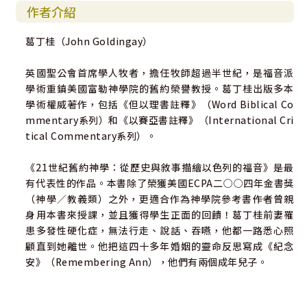
作者介紹
謝挺｜美國正道福音神學院舊約研究教授
葛丁桂（John Goldingay）
英國聖公會首席學人牧者，擔任牧師超過半世紀，是福音派
學術重鎮美國富勒神學院的舊約榮譽教授。葛丁桂出版多本
學術權威著作，包括《但以理書註釋》（Word Biblical Co
mmentary系列）和《以賽亞書註釋》（International Cri
tical Commentary系列）。
《21世紀舊約神學：從歷史與敘事描繪以色列的福音》是最
有代表性的作品。本書除了榮獲美國ECPA二○○四年金書獎
（神學∕教義類）之外，更適合作為神學院參考書――作者曾親
身用本書來授課，並且獲得學生正面的回饋！葛丁桂前妻罹
患多發性硬化症，無法行走、說話、吞嚥，他都一路悉心照
顧直到她離世。他把這四十多年婚姻的靈命反思寫成《紀念
安》（Remembering Ann），他們有兩個成年兒子。