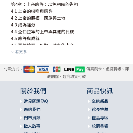
第4章：上帝應許：以色列民的先祖
4.1 上帝的吩咐與應許
4.2 上帝的賜福：國族與土地
4.3 成為福分
4.4 亞伯拉罕的上帝與其他的民族
4.5 應許與成就
4.6 亞伯拉罕、以撒、雅各的上帝
看更多
4.7 行事的上帝
4.8 與上帝產生連結
4.9 婚姻與親職
付款方式：
傳真刷卡、虛擬轉帳、郵
4.10 家庭生活
政劃撥、超商取貨付款
第5章：上帝拯救：出埃及
關於我們
商品快訊
5.1 創造和拯救的上帝
5.2 記念的上帝
常見問題FAQ
全館新品
5.3 藉著人作工的上帝
聯絡我們
館長推薦
5.4 行神蹟奇事的上帝
門市資訊
禮品專區
5.5 堅持的上帝
徵人啟事
校園書饗
5.6 掌權的上帝