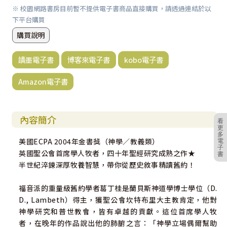
※ 校園網路書房目前暫不提供電子書商品直接購買，請透過連結於以
下平台購買
購買說明
讀墨電子書
博客來電子書
kobo電子書
Amazon電子書
內容簡介
看
更
多
美國ECPA 2004年金書獎（神學／教義類）
電
子
英國聖公會首席學人牧者，四十年聖經研究成熟之作★
書
半世紀淬鍊深厚牧養智慧，帶你從歷史敘事精讀舊約！
福音派的重量級舊約學者葛丁桂是蘭貝斯神道學博士學位（D.
D., Lambeth）得主，獲聖公會坎特布里大主教肯定，他對
神學研究和普世教會，皆有卓越的貢獻。這位首席學人牧
者，在晚年的作品說出他的肺腑之言：「神學立場偶爾幫助