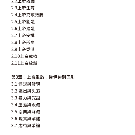
2.2上帝說話
2.3上帝生育
2.4上帝克敵致勝
2.5上帝創造
2.6上帝建造
2.7上帝安排
2.8上帝形塑
2.9上帝委派
2.10上帝栽植
2.11上帝放鬆
第3章：上帝重啟：從伊甸到巴別
3.1 悖逆與發現
3.2 逐出與失落
3.3 暴力與咒詛
3.4 墮落與毀滅
3.5 恩典與除滅
3.6 現實與承諾
3.7 虐待與爭論