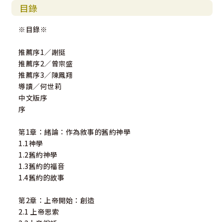
目錄
※目錄※
推薦序1∕謝挺
推薦序2∕曾宗盛
推薦序3∕陳鳳翔
導讀∕何世莉
中文版序
序
第1章：緒論：作為敘事的舊約神學
1.1神學
1.2舊約神學
1.3舊約的福音
1.4舊約的故事
第2章：上帝開始：創造
2.1 上帝思索