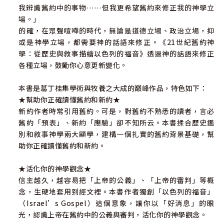
我辨識舊約中的事物……但我更希望舊約來修正我的神學立
場。」
的確，在眾聲喧嘩的時代，無論是道德立場、政治立場，抑
或是神學立場，都需要神的話語來修正。《21世紀舊約神
學：從歷史與敘事描繪以色列的福音》透過神的話語來修正
各種立場，鼓勵你心意更新變化。
本書是葛丁桂集學術與牧養之大成的巔峰作品，特色如下：
★幫助你正確讀懂舊約和新約★
新約作者時常引用舊約。可是，對舊約不熟悉的讀者，言必
舊約「預表」、新約「應驗」卻不知所云。本書揉合歷史鑑
別和敘事神學兩大顯學，建構一個扎實的舊約背景基礎，幫
助你正確讀懂舊約和新約。
★活化你的神學觀念★
信主越久，越容易把「上帝的公義」、「上帝的審判」等概
念，生硬地套用到經文裡。本書作者獨創「以色列的福音」
（Israel’s Gospel）這個意象，讓你以「好消息」的眼
光，認識上帝在舊約中的公義與審判，活化你的神學觀念。