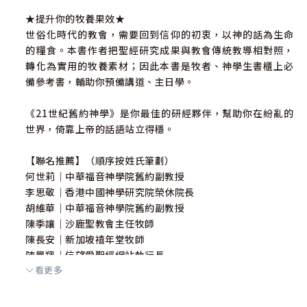
★提升你的牧養果效★
世俗化時代的教會，需要回到信仰的初衷，以神的話為生命
的糧食。本書作者把聖經研究成果與教會傳統教導相對照，
轉化為實用的牧養素材；因此本書是牧者、神學生書櫃上必
備參考書，輔助你預備講道、主日學。
《21世紀舊約神學》是你最佳的研經夥伴，幫助你在紛亂的
世界，倚靠上帝的話語站立得穩。
【聯名推薦】（順序按姓氏筆劃）
何世莉｜中華福音神學院舊約副教授
李思敬｜香港中國神學研究院榮休院長
胡維華｜中華福音神學院舊約副教授
陳季讓｜沙鹿聖教會主任牧師
陳長安｜新加坡禧年堂牧師
陳鳳翔｜信望愛聖經網站執行長
看更多
曾宗盛｜台灣神學研究學院舊約助理教授
蔡維倫｜台北和平基督長老教會主任牧師
賴弘專｜台灣神學研究學院舊約助理教授