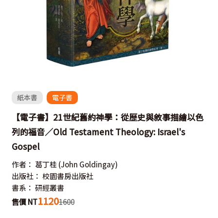
紙本書
電子書
【電子書】21世紀舊約神學：從歷史與敘事描繪以色
列的福音／Old Testament Theology: Israel's
Gospel
作者：
葛丁桂
(John Goldingay)
出版社：
校園書房出版社
書系：
研經叢書
1120
售價 NT
1600