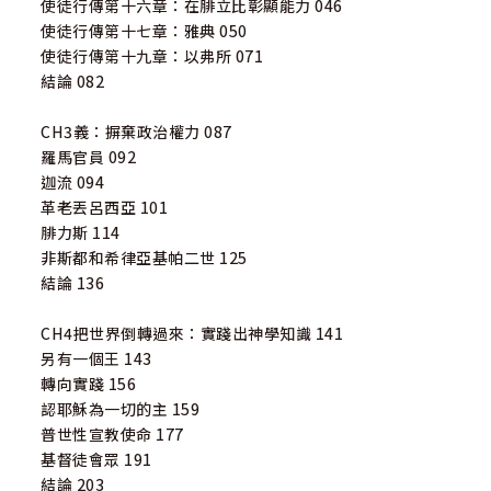
使徒行傳第十六章：在腓立比彰顯能力 046
使徒行傳第十七章：雅典 050
使徒行傳第十九章：以弗所 071
結論 082
CH3義：摒棄政治權力 087
羅馬官員 092
迦流 094
革老丟呂西亞 101
腓力斯 114
非斯都和希律亞基帕二世 125
結論 136
CH4把世界倒轉過來：實踐出神學知識 141
另有一個王 143
轉向實踐 156
認耶穌為一切的主 159
普世性宣教使命 177
基督徒會眾 191
結論 203