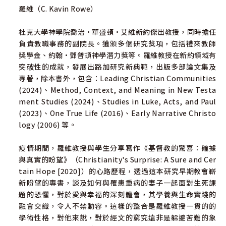
羅維（C. Kavin Rowe）
杜克大學神學院喬治·華盛頓·艾維新約傑出教授，同時擔任
負責教職事務的副院長。獲頒多個研究獎項，包括禮來教師
獎學金、約翰·鄧普頓神學潛力獎等。羅維教授在新約領域有
突破性的成就，發展出路加研究新典範，出版多部論文集及
專著，除本書外，包含：Leading Christian Communities
(2024)、Method, Context, and Meaning in New Testa
ment Studies (2024)、Studies in Luke, Acts, and Paul
(2023)、One True Life (2016)、Early Narrative Christo
logy (2006) 等。
疫情期間，羅維教授與學生分享寫作《基督教的驚喜：確據
與真實的盼望》（Christianity's Surprise: A Sure and Cer
tain Hope [2020]）的心路歷程，透過這本研究早期教會嶄
新盼望的專書，談及如何與罹患重病的妻子一起面對生死課
題的恐懼，對於愛與幸福的深刻體會，其學養與生命實踐的
融會交織，令人不禁動容。這樣的整合是羅維教授一貫的的
學術性格，對他來說，對於經文的窮究遠非是躲避苦難的象