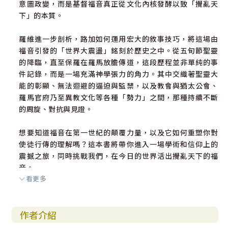
意圖政變，而是基督福音真正從文化內核發酵以致「攪亂天
下」的本質。
羅維進一步剖析，路加如何運用宏大的敘事技巧，將這場由
福音引發的「世界大震盪」銘刻於歷史之中。從五旬節聖靈
的降臨，直至保羅在羅馬放膽傳道，這段歷程並非單純的事
件記錄，而是一場充滿神學張力的角力。其中交織著聖靈大
能的彰顯、無法迴避的逼迫與監禁，以及教會與猶太公會、
羅馬官府乃至異教文化等各種「勢力」之間，那種持續不斷
的周旋、對抗與見證。
想要知道福音在第一世紀的顛覆力量，以及它如何重塑你對
使徒行傳的理解嗎？這本書將帶你進入一場學術和信仰上的
震撼之旅，同時挑戰我們，在今日的世界活出攪亂天下的福
音。
看更多
作者介紹