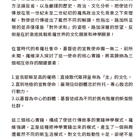
方法論反省，以及嚴謹的歷史、政治、文化分析，把使徒行
傳放在第一世紀末至二世紀初的羅馬政治文化背景之下來理
解，對使徒行傳提出了截然不同的解讀。他指出，路加所呈
現的並非僅僅是「對外求和」的姿態，路加深層的想望，反
倒是在於澈底挑戰希羅世界的文化願景和神學願景！
在當時代的希羅社會中，基督徒的宣教使命獨一無二、前所
未聞。羅維深入探討了這一使命的核心實踐，將其歸納為三
個相互依存的關鍵要素：
1.宣告耶穌至高的權柄：直接取代敬拜皇帝為「主」的文化。
2.直到地極的宣教使命：展現信仰群體忠於所托，專心致志的
行動力。
3.以基督為中心的群體：基督徒成為不同於既有階層的新型態
社群。
這三個核心實踐，構成了使徒行傳敘事的實踐神學模式。羅
維強調，正是這種把神學實踐出來的模式，產生了一個與周
遭截然不同的新生活模式。對文化的鬆動性十足，卻絕不是