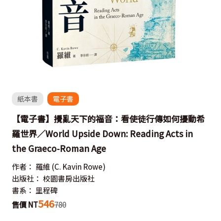
紙本書
電子書
【電子書】攪亂天下的福音：看使徒行傳如何擾動希
羅世界／World Upside Down: Reading Acts in
the Graeco-Roman Age
作者：
羅維
(C. Kavin Rowe)
出版社：
校園書房出版社
書系：
里程碑
546
售價 NT
780