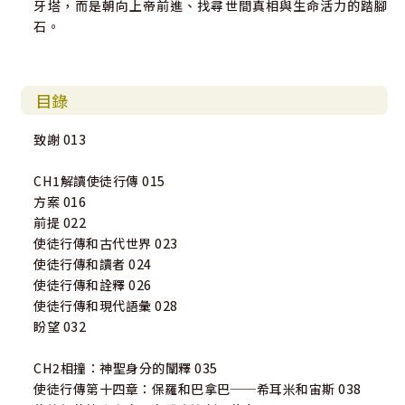
牙塔，而是朝向上帝前進、找尋世間真相與生命活力的踏腳
石。
目錄
致謝 013
CH1解讀使徒行傳 015
方案 016
前提 022
使徒行傳和古代世界 023
使徒行傳和讀者 024
使徒行傳和詮釋 026
使徒行傳和現代語彙 028
盼望 032
CH2相撞：神聖身分的闡釋 035
使徒行傳第十四章：保羅和巴拿巴──希耳米和宙斯 038