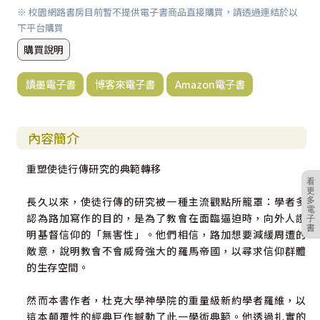
※ 校園網路書房目前暫不提供電子書商品直接購買，請透過連結於以
下平台購買
購買說明
讀墨電子書
博客來電子書
Amazon電子書
內容簡介
重塑使徒行傳研究的典範轉移
看
更
長久以來，使徒行傳的研究被一種主流觀點所籠罩：學者多
多
電
認為路加寫作的目的，是為了教會在面臨逼迫時，向外人證
子
書
明基督信仰的「無害性」。他們相信，路加想要減緩周遭的
敵意，說明教會不會威脅強大的羅馬帝國，以尋求信仰群體
的生存空間。
然而本書作者，杜克大學神學院的重量級新約學者羅維，以
這本顛覆性的經典巨作撼動了此一學術典範。他透過扎實的