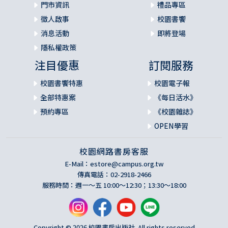
門市資訊
禮品專區
徵人啟事
校園書饗
消息活動
即將登場
隱私權政策
注目優惠
訂閱服務
校園書饗特惠
校園電子報
全部特惠案
《每日活水》
預約專區
《校園雜誌》
OPEN學習
校園網路書房客服
E-Mail：
estore@campus.org.tw
傳真電話：02-2918-2466
服務時間：週一～五 10:00～12:30；13:30～18:00
Copyright © 2026 校園書房出版社. All rights reserved