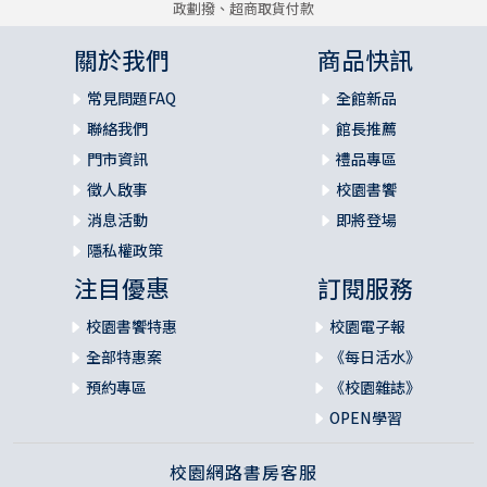
政劃撥、超商取貨付款
關於我們
商品快訊
常見問題FAQ
全館新品
聯絡我們
館長推薦
門市資訊
禮品專區
徵人啟事
校園書饗
消息活動
即將登場
隱私權政策
注目優惠
訂閱服務
校園書饗特惠
校園電子報
全部特惠案
《每日活水》
預約專區
《校園雜誌》
OPEN學習
校園網路書房客服