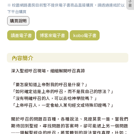
子
※ 校園網路書房目前暫不提供電子書商品直接購買，請透過連結於以
書
下平台購買
購買說明
讀墨電子書
博客來電子書
kobo電子書
內容簡介
深入聖經呼召現場，細細解開呼召真諦
「要怎麼知道上帝對我的呼召是什麼？」
「如何確定這是上帝的呼召，而不是我自己的想法？」
「沒有明確呼召的人，可以去唸神學院嗎？ 」
「上帝呼召人，一定會給人某句經文或特殊印證嗎？」
關於呼召的問題百百種，各種說法、見證莫衷一是。當我們
期待回到聖經，尋找問題的答案時，卻可能遇上另一個問題
──錯解聖經中的呼召，將常聽到的說法當作真理，比如：