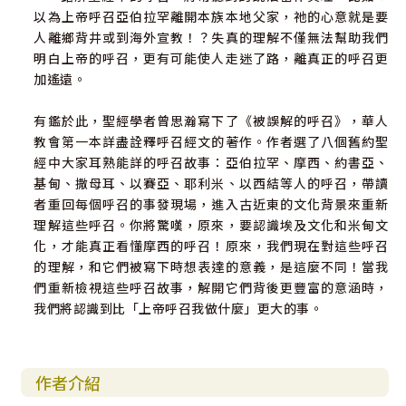
以為上帝呼召亞伯拉罕離開本族本地父家，祂的心意就是要
人離鄉背井或到海外宣教！？失真的理解不僅無法幫助我們
明白上帝的呼召，更有可能使人走迷了路，離真正的呼召更
加遙遠。
有鑑於此，聖經學者曾思瀚寫下了《被誤解的呼召》，華人
教會第一本詳盡詮釋呼召經文的著作。作者選了八個舊約聖
經中大家耳熟能詳的呼召故事：亞伯拉罕、摩西、約書亞、
基甸、撒母耳、以賽亞、耶利米、以西結等人的呼召，帶讀
者重回每個呼召的事發現場，進入古近東的文化背景來重新
理解這些呼召。你將驚嘆，原來，要認識埃及文化和米甸文
化，才能真正看懂摩西的呼召！原來，我們現在對這些呼召
的理解，和它們被寫下時想表達的意義，是這麼不同！當我
們重新檢視這些呼召故事，解開它們背後更豐富的意涵時，
我們將認識到比「上帝呼召我做什麼」更大的事。
作者介紹