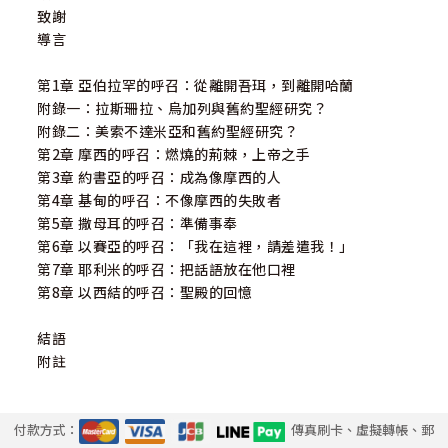
致謝
導言
第1章 亞伯拉罕的呼召：從離開吾珥，到離開哈蘭
附錄一：拉斯珊拉、烏加列與舊約聖經研究？
附錄二：美索不達米亞和舊約聖經研究？
第2章 摩西的呼召：燃燒的荊棘，上帝之手
第3章 約書亞的呼召：成為像摩西的人
第4章 基甸的呼召：不像摩西的失敗者
第5章 撒母耳的呼召：準備事奉
第6章 以賽亞的呼召：「我在這裡，請差遣我！」
第7章 耶利米的呼召：把話語放在他口裡
第8章 以西結的呼召：聖殿的回憶
結語
附註
付款方式：
傳真刷卡、虛擬轉帳、郵