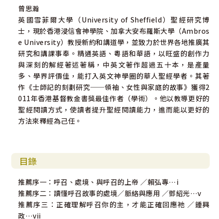
曾思瀚
英國雪菲爾大學（University of Sheffield）聖經研究博
士，現於香港浸信會神學院、加拿大安布羅斯大學（Ambros
e University）教授新約和講道學，並致力於世界各地推廣其
研究和講課事奉。精通英語、粵語和華語，以旺盛的創作力
與深刻的解經著述著稱，中英文著作超過五十本，是產量
多、學界評價佳，能打入英文神學圈的華人聖經學者。其著
作《士師記的刻劃研究──領袖、女性與家庭的故事》獲得2
011年香港基督教金書獎最佳作者（學術）。他以教導更好的
聖經閱讀方式，使讀者提升聖經閱讀能力，進而能以更好的
方法來釋經為己任。
目錄
推薦序一：呼召、處境、與呼召的上帝 ／賴弘專…i
推薦序二：讀懂呼召故事的處境／脈絡與應用 ／鄧紹光…v
推薦序三：正確理解呼召你的主，才能正確回應祂 ／鍾興
政…vii