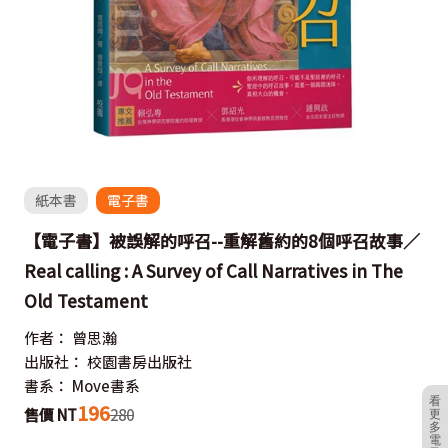
紙本書
電子書
【電子書】被誤解的呼召--重解舊約的8個呼召故事／
Real calling : A Survey of Call Narratives in The
Old Testament
作者：
曾思瀚
出版社：
校園書房出版社
書系：
Move書系
看
196
售價 NT
280
更
多
電