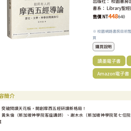
出版社：
校園書房
書系：
Library
448
售價 NT
640
※ 校園網路書房目前
買
購買說明
讀墨電子書
Amazon電子書
容簡介
．突破閱讀天花板，開創摩西五經研讀新格局！
．黃朱倫（新加坡神學院客座講師）、謝木水（新加坡神學院第七任院
薦