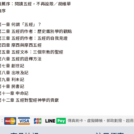
推薦序：閱讀五經，不再設限∕胡維華
自序
第一章 何謂「五經」？
第二章 五經的作者：歷史鑑別學的觀點
第三章 五經的作者：五經的自我見證
第四章 摩西與摩西五經
第五章 五經文本：三個宗教的聖經
第六章 五經的詮釋方法
第七章 創世記
第八章 出埃及記
第九章 利未記
第十章 民書記
第十一章 申命記
第十二章 五經對聖經神學的貢獻
式：
傳真刷卡、虛擬轉帳、郵政劃撥、超商