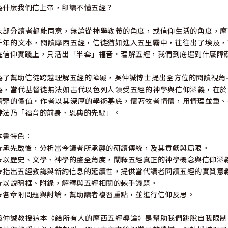
為什麼我們信上帝，卻讀不懂五經？
大部分讀者都能同意，無論從神學教義的角度，或信仰生活的角度，摩
千年的文本，閱讀摩西五經，信徒猶如進入五里霧中，往往出了埃及，
在信仰實踐上，只活出「半套」福音。理解五經，我們到底遇到什麼障
為了幫助信徒跨越理解五經的障礙，吳仲誠博士提出全方位的閱讀視角
為，當代基督徒無法如古代以色列人領受五經的神學與信仰涵義，在於
贖罪的價值。作者以其深厚的學術基底，懷著牧者情懷，用情理並重、
律法乃「福音的前身、恩典的先驅」。
本書特色：
★承先啟後，分析當今讀者所承襲的研讀傳統，及其貢獻與局限。
★以歷史、文學、神學的整全角度，闡釋五經真正的神學概念與信仰涵
★指出五經教誨與新約信息的延續性，提供當代讀者閱讀五經的實質意
★以說明框、附錄，解釋與五經相關的棘手議題。
★各章附問題與討論，幫助讀者複習重點，並進行信仰反思。
吳仲誠教授這本《給所有人的摩西五經導論》是幫助我們跳脫自我限制