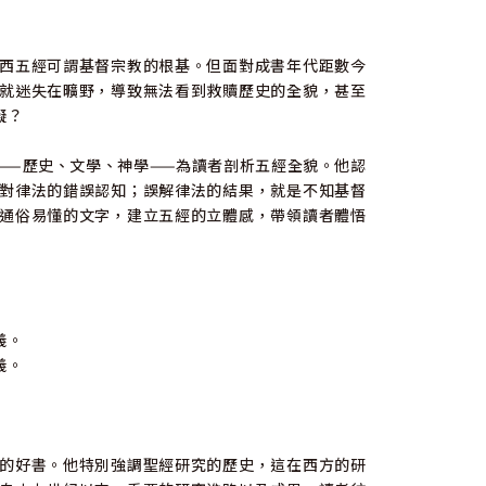
西五經可謂基督宗教的根基。但面對成書年代距數今
就迷失在曠野，導致無法看到救贖歷史的全貌，甚至
礙？
——歷史、文學、神學——為讀者剖析五經全貌。他認
對律法的錯誤認知；誤解律法的結果，就是不知基督
通俗易懂的文字，建立五經的立體感，帶領讀者體悟
義。
義。
的好書。他特別強調聖經研究的歷史，這在西方的研