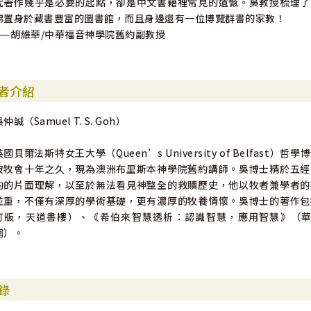
究著作幾乎是必要的起點，卻是中文書籍裡常見的遺憾。吳教授梳理了
彿置身於藏書豐富的圖書館，而且身邊還有一位博覽群書的家教！
——胡維華/中華福音神學院舊約副教授
者介紹
仲誠（Samuel T. S. Goh）
英國貝爾法斯特女王大學（Queen’s University of Belfa
坡牧會十年之久，現為澳洲布里斯本神學院舊約講師。吳博士精於五經
約的片面理解，以至於無法看見神整全的救贖歷史，他以牧者兼學者的
並重，不僅有深厚的學術基礎，更有濃厚的牧養情懷。吳博士的著作包
訂版，天道書樓）、《希伯來智慧透析：認識智慧，應用智慧》（
園）。
錄