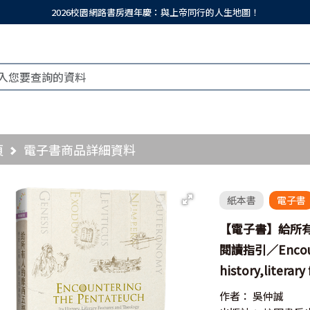
2026校園網路書房週年慶：與上帝同行的人生地圖！
頁
電子書商品詳細資料
紙本書
電子書
【電子書】給所
閱讀指引／Encounte
history,literar
作者：
吳仲誠