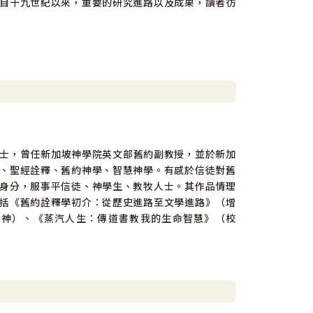
自十九世紀以來，重要的研究進路以及成果，讀者彷
st）哲學博士，曾任新加坡神學院英文部舊約副教授，並於新加
、聖經詮釋、舊約神學、智慧神學。有感於信徒對舊
身分，服事平信徒、神學生、教牧人士。其作品情理
括《舊約詮釋學初介：從歷史進路至文學進路》（增
華神）、《蒸汽人生：傳道書教我的生命智慧》（校