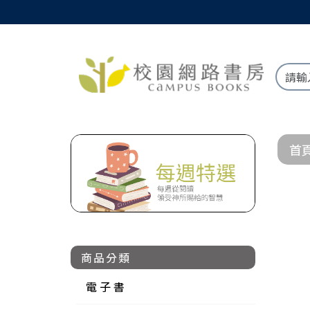
首
商品分類
電 子 書