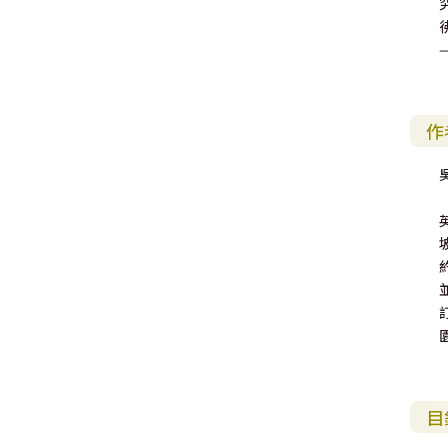
福 音 小 禮 卡
特 殊 問 題
小 組 教 會
幼 稚 教 材
畫 冊
哈 巴 谷 書
歌 羅 西 書
約 翰 壹 、 貳 、 參 書
其 他 福 音 卡 片
生 活 教 導
成 人 教 材
西 番 雅 書
帖 撒 羅 尼 迦 前 後
猶 大 書
作
主 日 學 教 材
哈 該 書
提 摩 太 前 後
吳
歸 納 法 研 經
撒 迦 利 亞 書
提 多 書
紙 品
瑪 拉 基 書
腓 利 門 書
教 牧 書 信
目