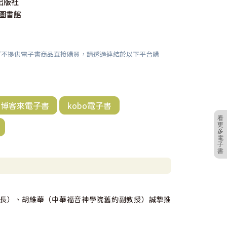
出版社
聖經圖書館
暫不提供電子書商品直接購買，請透過連結於以下平台購
博客來電子書
kobo電子書
看
更
多
電
子
書
長）、胡維華（中華福音神學院舊約副教授）誠摯推