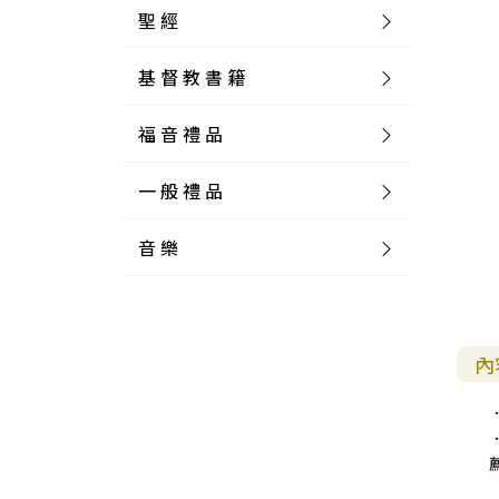
聖 經
基 督 教 書 籍
新 舊 約 聖 經
福 音 禮 品
簡 體 聖 經
聖 經 論 叢
和 合 本
一 般 禮 品
英 文 聖 經
神 學 類
福 音 飾 品 配 件
和 合 本 標 點
參 考 書 工 具 書
音 樂
外 文 聖 經
實 踐 神 學
福 音 家 飾 用 品
一 般 卡 片
新 標 點 和 合 本
K J V
摩 西 五 經
系 統 神 學
福 音 項 鍊
讀 經 法
中 外 文 聖 經
教 會 歷 史
福 音 生 活 雜 貨
一 般 文 具
詩 本 樂 譜
和 合 本 修 訂 版
E S V
歷 史 書
神 、 創 造
宣 教 差 傳
福 音 耳 環 / 耳 夾
福 音 桌 飾 品
萬 用 卡
釋 經 法
創 世 記
註 釋 本 聖 經
生 命 造 就
福 音 食 器 廚 房
食 器 廚 房
C D
現 代 中 文 譯 本
G N B
和 合 本 / N I V
舊 約 註 釋
基 督
社 會 參 與
歷 史
福 音 手 環 / 手 鍊
福 音 布 軸 掛 畫
福 音 服 飾 布 品
貼 紙
日 記 . 筆 記
音 樂 叢 書
聖 經 概 論
出 埃 及 記
約 書 亞 記
內
選 摘 本
見 證 傳 記
福 音 文 具
傢 俱 燈 飾
新 譯 本
其 他 英 文 聖 經
和 合 本 / N K J V
新 約 註 釋
聖 靈
教 牧
中 國 歷 史
初 信 造 就
福 音 戒 指
福 音 壁 掛 框 匾
福 音 鐘 錶 類
福 音 收 納 瓶 罐
明 信 片 . 書 籤
鉛 筆 袋 盒
杯 盤 壺 碗
詩 歌 本 譜
中 文 詩 歌 演 唱 C D
聖 經 史 地
利 未 記
士 師 記
福 音 佈 道
福 音 卡 片
新 漢 語 譯 本
新 標 點 和 合 本 / K J V
智 慧 詩 歌 書
救 恩
其 它 團 契
外 國 歷 史
禱 告
福 音 見 證
福 音 胸 針 / 別 針
福 音 相 框
福 音 磁 鐵
福 音 食 品 / 飲 品
福 音 資 料 夾 袋
筆 類
食 品
節 慶 樂 譜
外 文 詩 歌 演 唱 C D
聖 經 歷 史
民 數 記
路 得 記
輔 導
馬 克 杯 / 咖 啡 杯