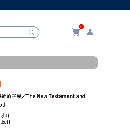
0
子民／The New Testament and
God
ight)
出版社