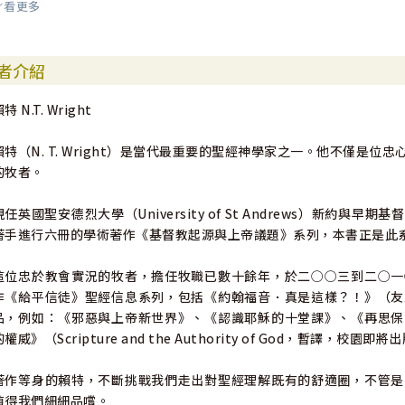
看更多
簡言之，世界觀是故事、問答、象徵符號和社會實踐的總合。它是社群
（beliefs）和目標（aims）。賴特以此做為歷史研究的理論框架
（11～15章），並在結論處指出兩者間的異同。賴特以清晰的理論框
者介紹
關鍵的背景知識。相信本書將有助讀者更深認識神的話。
特 N.T. Wright
－謝樂知（聖光神學院新約助理教授）
賴特（N. T. Wright）是當代最重要的聖經神學家之一。他不僅是
的牧者。
現任英國聖安德烈大學（University of St Andrews）新
著手進行六冊的學術著作《基督教起源與上帝議題》系列，本書正是此
這位忠於教會實況的牧者，擔任牧職已數十餘年，於二○○三到二○一
作《給平信徒》聖經信息系列，包括《約翰福音．真是這樣？！》（友
品，例如：《邪惡與上帝新世界》、《認識耶穌的十堂課》、《再思保
的權威》（Scripture and the Authority of God，暫譯
著作等身的賴特，不斷挑戰我們走出對聖經理解既有的舒適圈，不管是
值得我們細細品嚐。