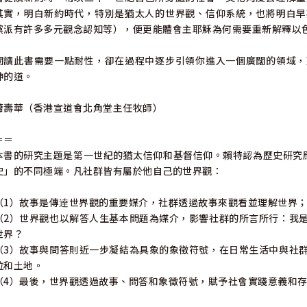
其實，明白新約時代，特別是猶太人的世界觀、信仰系統，也將明白早
黨派有許多多元觀念認知等），便更能體會主耶穌為何需要重新解釋以
閱讀此書需要一點耐性，卻在過程中逐步引領你進入一個廣闊的領域，
神的道。
蕭壽華（香港宣道會北角堂主任牧師）
＝＝
本書的研究主題是第一世紀的猶太信仰和基督信仰。賴特認為歷史研究應
史」的不同極端。凡社群皆有屬於他自己的世界觀：
（1）故事是傳逹世界觀的重要媒介，社群透過故事來觀看並理解世界
（2）世界觀也以解答人生基本問題為媒介，影響社群的所言所行：我
世界？
（3）故事與問答則近一步凝結為具象的象徵符號，在日常生活中與社
拉和土地。
（4）最後，世界觀透過故事、問答和象徵符號，賦予社會實踐意義和