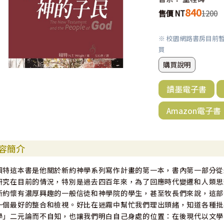
840
售價 NT
1200
※ 校園網路書房目前
買
購買說明
讀墨電子書
Amazon電子書
容簡介
賴特這本書是他關於新約神學系列寫作計畫的第一本，書內第一部分從
研究在目前的情況，特別是過去四百年來，為了回應時代變遷和人類思
新約懷有濃厚興趣的一般信徒和神學院的學生，甚至牧長們來說，這部
一個最好的整合和檢視。好比在迷霧中幫忙我們理出頭緒，知道各種批
學」二元論而不自知，也讓我們明白自己身處的位置：在後現代以文學