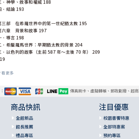
三．神學、敘事和權威 188
四．結論 193
第三部 在希羅世界中的第一世紀猶太教 195
第六章 背景和故事 197
一．導言 198
二．希臘羅馬世界：早期猶太教的背景 204
三．以色列的故事（主前 587 年～主後 70 年） 209
19
看更多
第七章 日漸明顯的多樣性 221
一．導言：社會背景 222
二．革命運動 225
式：
傳真刷卡、虛擬轉帳、郵政劃撥、超商
三．法利賽人 236
四．聚焦某一教派：愛色尼人 260
商品快訊
注目優惠
五．祭司、貴族、撒都該人 267
六．「猶太平民」：序言 272
全館新品
校園書饗特惠
館長推薦
全部特惠案
第八章 故事、象徵、實踐：以色列世界觀的要素 275
禮品專區
預約專區
一．導言 276