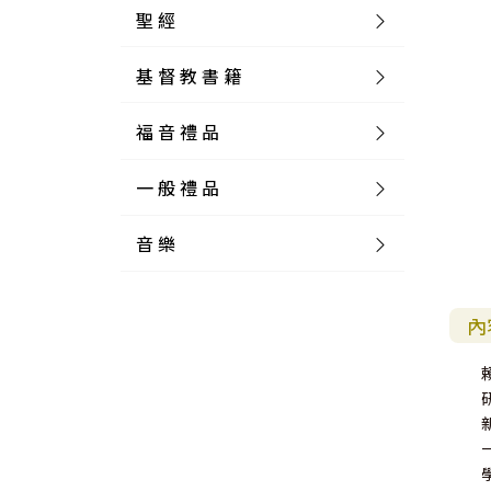
聖 經
基 督 教 書 籍
新 舊 約 聖 經
福 音 禮 品
簡 體 聖 經
聖 經 論 叢
和 合 本
一 般 禮 品
英 文 聖 經
神 學 類
福 音 飾 品 配 件
和 合 本 標 點
參 考 書 工 具 書
音 樂
外 文 聖 經
實 踐 神 學
福 音 家 飾 用 品
一 般 卡 片
新 標 點 和 合 本
K J V
摩 西 五 經
系 統 神 學
福 音 項 鍊
讀 經 法
中 外 文 聖 經
教 會 歷 史
福 音 生 活 雜 貨
一 般 文 具
詩 本 樂 譜
和 合 本 修 訂 版
E S V
歷 史 書
神 、 創 造
宣 教 差 傳
福 音 耳 環 / 耳 夾
福 音 桌 飾 品
萬 用 卡
釋 經 法
創 世 記
內
註 釋 本 聖 經
生 命 造 就
福 音 食 器 廚 房
食 器 廚 房
C D
現 代 中 文 譯 本
G N B
和 合 本 / N I V
舊 約 註 釋
基 督
社 會 參 與
歷 史
福 音 手 環 / 手 鍊
福 音 布 軸 掛 畫
福 音 服 飾 布 品
貼 紙
日 記 . 筆 記
音 樂 叢 書
聖 經 概 論
出 埃 及 記
約 書 亞 記
選 摘 本
見 證 傳 記
福 音 文 具
傢 俱 燈 飾
新 譯 本
其 他 英 文 聖 經
和 合 本 / N K J V
新 約 註 釋
聖 靈
教 牧
中 國 歷 史
初 信 造 就
福 音 戒 指
福 音 壁 掛 框 匾
福 音 鐘 錶 類
福 音 收 納 瓶 罐
明 信 片 . 書 籤
鉛 筆 袋 盒
杯 盤 壺 碗
詩 歌 本 譜
中 文 詩 歌 演 唱 C D
聖 經 史 地
利 未 記
士 師 記
福 音 佈 道
福 音 卡 片
新 漢 語 譯 本
新 標 點 和 合 本 / K J V
智 慧 詩 歌 書
救 恩
其 它 團 契
外 國 歷 史
禱 告
福 音 見 證
福 音 胸 針 / 別 針
福 音 相 框
福 音 磁 鐵
福 音 食 品 / 飲 品
福 音 資 料 夾 袋
筆 類
食 品
節 慶 樂 譜
外 文 詩 歌 演 唱 C D
聖 經 歷 史
民 數 記
路 得 記
輔 導
馬 克 杯 / 咖 啡 杯