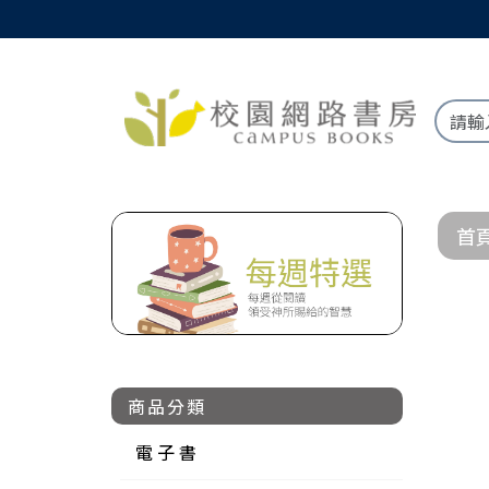
首
商品分類
電 子 書