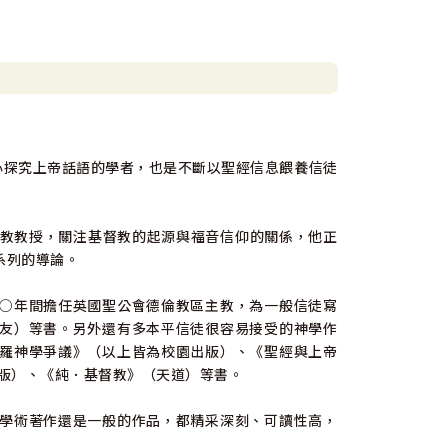
賴以生存的基礎。在這根基上，社群建構自身的信念
，分析第一世紀的猶太教信仰（8～10章）和基督教信仰
架，廣泛的視野，和大量史料，為理解新約提供必要和
位忠心探究上帝話語的學者，也是不斷以聖經信息餵養信徒
約與早期基督教教授，關注基督教的起源與福音信仰的關係，他正
系列的導論。
○年間擔任英國聖公會德倫教區主教，為一般信徒寫
友）等書。另外還有多本平信徒很容易接受的神學作
羅神學爭議》（以上皆為校園出版）、《聖經與上帝
，校園即將出版）、《純．基督教》（天道）等書。
學術著作還是一般的作品，都精采深刻、可讀性高，