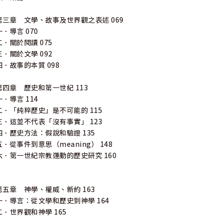
第三章 文學、故事及世界觀之表述 069
一．導言 070
二．關於閱讀 075
三．關於文學 092
四．故事的本質 098
第四章 歷史和第一世紀 113
一．導言 114
二．「純粹歷史」是不可能的 115
三．這並不代表「沒有事實」 123
四．歷史方法：假說和驗證 135
五．從事件到意思（meaning） 148
六．第一世紀宗教運動的歷史研究 160
第五章 神學、權威、新約 163
一．導言：從文學和歷史到神學 164
二．世界觀和神學 165