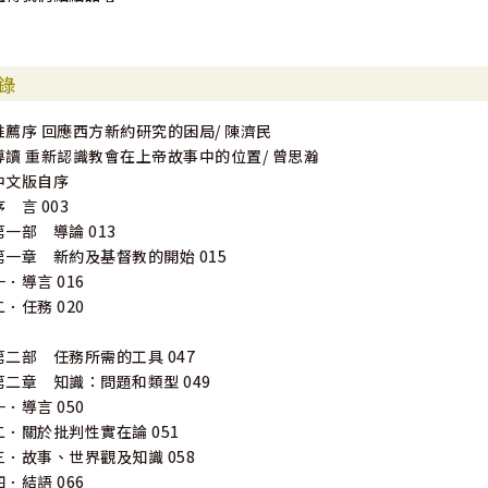
錄
推薦序 回應西方新約研究的困局/ 陳濟民
導讀 重新認識教會在上帝故事中的位置/ 曾思瀚
中文版自序
序 言 003
第一部 導論 013
第一章 新約及基督教的開始 015
一．導言 016
二．任務 020
第二部 任務所需的工具 047
第二章 知識：問題和類型 049
一．導言 050
二．關於批判性實在論 051
三．故事、世界觀及知識 058
四．結語 066