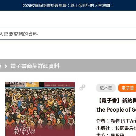
2026校園網路書房週年慶：與上帝同行的人生地圖！
頁
電子書商品詳細資料
紙本書
電子書
【電子書】新約與神的
the People of 
作者：
賴特
(N.T.Wr
出版社：
校園書房
書系：
里程碑