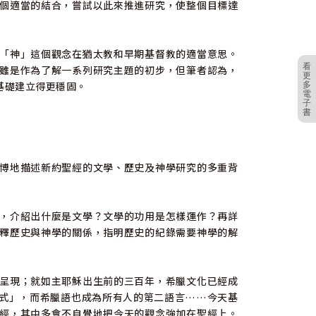
個適當的結合，嘗試以此來推進研究，使整個目標達
「神」這個觀念在猶太教和早期基督教的適當意思。
看
雖是作為了解一系列研究主題的初步，但筆者認為，
更
基礎建立得更穩固。
多
電
子
書
博地描述新約聖經的文學、歷史及神學研究的多重背
，介紹出什麼是文學？文學的功用是怎樣運作？再詳
釋歷史與神學的關係，指明歷史的紀錄需要神學的解
呈現；就如主耶穌出生前的三百年，希臘文化已經成
式」，而希臘語也成為所有人的第二語言……今天基
經，其中多會不自覺地把今天的觀念強加在聖經上。