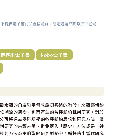
暫不提供電子書商品直接購買，請透過連結於以下平台購
博客來電子書
kobo電子書
最宏觀的角度和基督教最初興起的階段，來觀察新約
想潮流的演變，進而產生的各種新約批判研究。對於
分可將過去零碎所學的各種新約思想和研究方法，做
判研究的來龍去脈，避免落入「歷史」方法或是「神
批判方法為主的聖經研究脈絡中。賴特點出當代研究