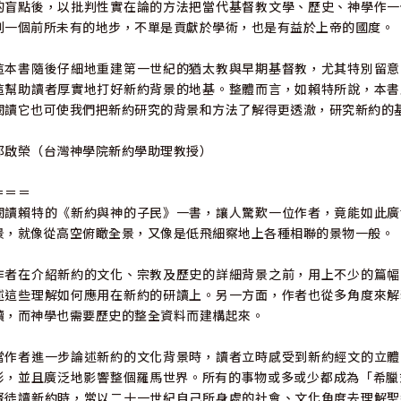
的盲點後，以批判性實在論的方法把當代基督教文學、歷史、神學作一
到一個前所未有的地步，不單是貢獻於學術，也是有益於上帝的國度。
這本書隨後仔細地重建第一世紀的猶太教與早期基督教，尤其特別留意
這幫助讀者厚實地打好新約背景的地基。整體而言，如賴特所說，本書
閱讀它也可使我們把新約研究的背景和方法了解得更透澈，研究新約的
邱啟榮（台灣神學院新約學助理教授）
＝＝＝
閱讀賴特的《新約與神的子民》一書，讓人驚歎一位作者，竟能如此廣
景，就像從高空俯瞰全景，又像是低飛細察地上各種相聯的景物一般。
作者在介紹新約的文化、宗教及歷史的詳細背景之前，用上不少的篇幅
述這些理解如何應用在新約的研讀上。另一方面，作者也從多角度來解
讀，而神學也需要歷史的整全資料而建構起來。
當作者進一步論述新約的文化背景時，讀者立時感受到新約經文的立體
形，並且廣泛地影響整個羅馬世界。所有的事物或多或少都成為「希臘
督徒讀新約時，常以二十一世紀自己所身處的社會、文化角度去理解聖