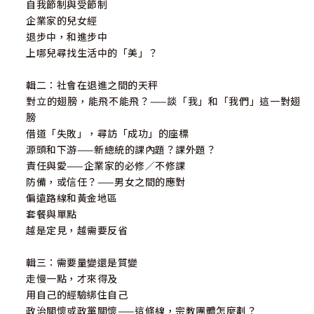
自我節制與受節制
企業家的兒女經
退步中，和進步中
上哪兒尋找生活中的「美」？
輯二：社會在退進之間的天秤
對立的翅膀，能飛不能飛？——談「我」和「我們」這一對翅
膀
借道「失敗」，尋訪「成功」的座標
源頭和下游——新總統的課內題？課外題？
責任與愛——企業家的必修／不修課
防備，或信任？——男女之間的應對
偏遠路線和黃金地區
套餐與單點
越是定見，越需要反省
輯三：需要量變還是質變
走慢一點，才來得及
用自己的經驗綁住自己
政治關懷或政黨關懷——這條線，宗教團體怎麼劃？