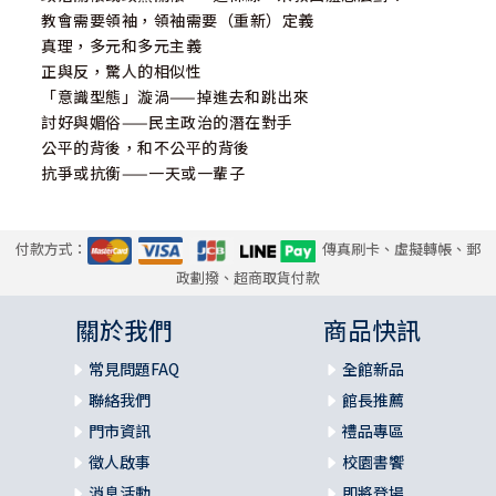
教會需要領袖，領袖需要（重新）定義
真理，多元和多元主義
正與反，驚人的相似性
「意識型態」漩渦——掉進去和跳出來
討好與媚俗——民主政治的潛在對手
公平的背後，和不公平的背後
抗爭或抗衡——一天或一輩子
付款方式：
傳真刷卡、虛擬轉帳、郵
政劃撥、超商取貨付款
關於我們
商品快訊
常見問題FAQ
全館新品
聯絡我們
館長推薦
門市資訊
禮品專區
徵人啟事
校園書饗
消息活動
即將登場