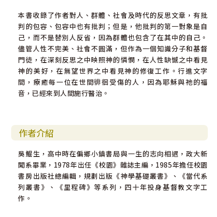
本書收錄了作者對人、群體、社會及時代的反思文章，有批
判的包容、包容中也有批判；但是，他批判的第一對象是自
己，而不是替別人反省，因為群體也包含了在其中的自己。
儘管人性不完美、社會不圓滿，但作為一個知識分子和基督
門徒，在深刻反思之中映照神的憐憫，在人性缺憾之中看見
神的美好，在無望世界之中看見神的修復工作。行進文字
間，療癒每一位在世間徘徊受傷的人，因為耶穌與祂的福
音，已經來到人間施行醫治。
作者介紹
吳鯤生，高中時在偏鄉小鎮書局與一生的志向相遇，政大新
聞系畢業，1978年出任《校園》雜誌主編，1985年擔任校園
書房出版社總編輯，規劃出版《神學基礎叢書》、《當代系
列叢書》、《里程碑》等系列，四十年投身基督教文字工
作。