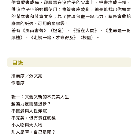
儘管愛書成痴，卻願意在沒位子的火車上，把書堆成座椅，
供沒位子坐的婦孺使用；儘管書庫凌亂，總是能找出你需要
的某本書和某篇文章；為了替環保盡一點心力，總是會收拾
廢棄的紙張、可用的塑膠袋。
著有《風雨書聲》（證道）、《道在人間》、《生命是一份
厚禮》、《走慢一點，才來得及》（校園）。
目錄
推薦序／張文亮
作者序
輯一：又舊又新的不完美人生
越努力反而越退步？
不圓滿與人性浮沉
不完美，但有責任底線
小人物與大人物
別人是草，自己是寶？