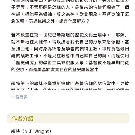
落空的落魄先知、是為真理殉道的道德教師、失敗的革命分
子等等；不管耶穌是怎樣的人，是後來的信徒們編造了一個
神話，把他奉為領袖，尊之為神。對此現象，基督徒除了氣
急敗壞、表達抗議之外，還有什麼解方？
若不放置在第一世紀巴勒斯坦的歷史文化土壤中，「耶穌」
就不斷地任人擺佈，得以按著我們自己的形象來想像他，甚
至扭曲他。同時身為牧者及學者的賴特主教，卻肩負起最困
難的護教工作，不是只在教會中自己談自己的調，而是使用
「歷史研究」的學術工具來說服大眾：基督教不是早期門徒
的空想，而是奠基於實實在在的歷史處境當中。
賴特筆下的耶穌不僅重新被放回基督信仰的認信當中，更被
賦予了「人性」的血肉。這樣的耶穌根植於第一世紀的猶太
看更多
教，卻又嚴肅地挑戰了它。他是位行公義、好憐憫的猶太先
知，卻也宣告自己帶來了神的國度，更是雅巍重返錫安的代
表。他是那位眾人期盼的彌賽亞，但為的不是要推翻羅馬政
作者介紹
權，而是決意透過自己的死，去徹底推翻撒但的國度。
賴特（N .T .Wright）
卷三：神兒子的復活