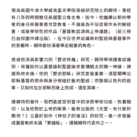
賴特在《神兒子的復活》這本經典的著作中，用大量的史
現為英國牛津大學威克里夫學院高級研究院士的賴特，曾經
料，從古近東的歷史、第二聖殿時期文獻、早期教父及護教
有八年的時間擔任英國聖公會主教，如今，他繼續以新約學
家等等，帶我們將新舊約中關於復活的經文，全部爬梳一
者的身分來服事普世眾教會。不論是為平信徒寫作系列解經
遍。
書，或是學術性的作品「基督教起源與上帝議題」（前三冊
已由校園中譯出版），在今日世界認識新約聖經與基督事件
一方面，這樣的研究，提供了更豐富的證據，再次確認了耶
的意義時，賴特都扮演著舉足輕重的角色。
穌的復活，在歷史上幾乎是無可否認的事實；另一方面，藉
著對保羅書信、四福音書、使徒行傳，乃至新約其他書信，
透過他深具影響力的「歷史保羅」研究，賴特帶領讀者認識
以及啟示錄所進行地毯式的研究，賴特發現，「耶穌的復
到，保羅如何以基督論和聖靈論來重構猶太的獨一神論、揀
活」對第一世紀基督徒的影響，遠遠超乎我們預期，不管是
選和終末論。他的「歷史耶穌」研究更是重要，清楚闡釋出
宣教上、是教導上，甚或是教會的牧養、神學的建構、面對
耶穌基督的使命與身分根植於舊約聖經；而整個以色列的故
世界的態度，「耶穌的復活」都扮演了關鍵性的角色，為初
事，又如何在主耶穌的身上完成、達至高峰。
代的教會，注入滿滿的活力。
讀賴特的著作，我們能感受到當中的深厚學術功底、牧養關
切，以及他對於上帝的敬畏。最新出版的《天堂，有什麼好
期待？》立基於前作《神兒子的復活》的研究，進一步發展
成基督教終末論「實踐版」，堪稱賴特代表作之一。