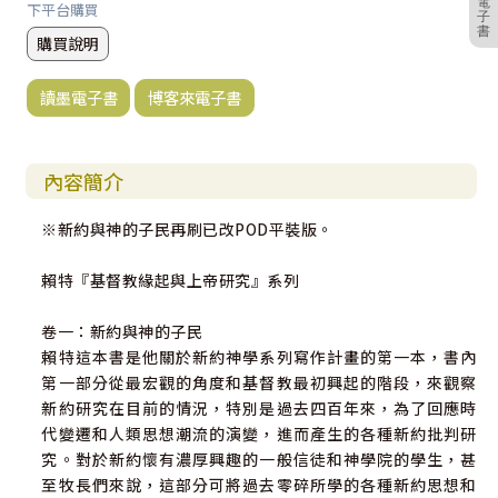
電
下平台購買
子
書
購買說明
讀墨電子書
博客來電子書
內容簡介
※新約與神的子民再刷已改POD平裝版。
賴特『基督教緣起與上帝研究』系列
卷一：新約與神的子民
賴特這本書是他關於新約神學系列寫作計畫的第一本，書內
第一部分從最宏觀的角度和基督教最初興起的階段，來觀察
新約研究在目前的情況，特別是過去四百年來，為了回應時
代變遷和人類思想潮流的演變，進而產生的各種新約批判研
究。對於新約懷有濃厚興趣的一般信徒和神學院的學生，甚
至牧長們來說，這部分可將過去零碎所學的各種新約思想和