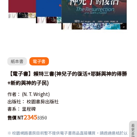
紙本書
電子書
【電子書】賴特三書(神兒子的復活+耶穌與神的得勝
+新約與神的子民)
作者：
(N. T. Wright)
出版社：
校園書房出版社
書系：
里程碑
2345
售價 NT
3350
看
更
※ 校園網路書房目前暫不提供電子書商品直接購買，請透過連結於以
多