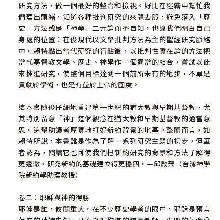
研究方法，做一個最好的整合和檢視。好比在迷霧中幫忙我
們理出頭緒，知道各種批判研究的來龍去脈，避免落入「歷
史」方法或是「神學」二元論而不自知，也讓我們明白自己
身處的位置：在後現代以文學批判方法為主的聖經研究脈絡
中。賴特點出當代研究的盲點後，以批判性實在論的方法把
當代基督教文學、歷史、神學作一個適當的結合，嘗試以此
來推進研究，使整個目標達到一個前所未有的地步，不單是
貢獻於學術，也是有益於上帝的國度。
這本書隨後仔細地重建第一世紀的猶太教與早期基督教，尤
其特別留意「神」這個觀念在猶太教和早期基督教的適當意
思。這幫助讀者厚實地打好新約背景的地基。整體而言，如
賴特所說，本書雖是作為了解一系列研究主題的初步，但筆
者認為，閱讀它也可使我們把新約研究的背景和方法了解得
更透澈，研究新約的基礎建立得更穩固。—邱啟榮（台灣神學
院新約學助理教授）
卷二：耶穌與神的得勝
耶穌是誰，攸關重大。在不少歷史學者的眼中，耶穌是預言