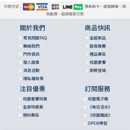
付款方式：
傳真刷卡、虛擬轉帳、郵
政劃撥、超商取貨付款
關於我們
商品快訊
常見問題FAQ
全館新品
聯絡我們
館長推薦
門市資訊
禮品專區
徵人啟事
校園書饗
消息活動
即將登場
隱私權政策
注目優惠
訂閱服務
校園書饗特惠
校園電子報
全部特惠案
《每日活水》
預約專區
《校園雜誌》
OPEN學習