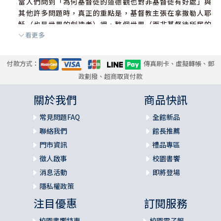
當人們問到「為何基督徒的道德觀也對非基督徒有好處」與
其他許多問題時，真正的重點是，基督教主張在拿撒勒人耶
穌（也是世界的創造者）裡，整個世界（而非基督徒所居的
看更多
小區塊）都正在蒙拯救與更新的過程中。
附錄：研經相關資料 213
經文索引 219
付款方式：
傳真刷卡、虛擬轉帳、郵
主題索引 223
政劃撥、超商取貨付款
關於我們
商品快訊
常見問題FAQ
全館新品
聯絡我們
館長推薦
門市資訊
禮品專區
徵人啟事
校園書饗
消息活動
即將登場
隱私權政策
注目優惠
訂閱服務
校園書饗特惠
校園電子報