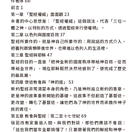
作者序 xxi
前言 1
第一章 「聖經權威」面面觀 23
本書的中心思想是：「聖經權威」這個說法，代表「三位一
體之神，以特別的方式，透過聖經來行使權柄」。
第二章 以色列與國度百姓 37
聖經所要作的，就是神自己所要作的：用說話的方式介入，
把審判跟憐憫帶進世界，也帶進以色列人的生活裡。
第三章 聖經與耶穌 47
聖經的目的一直是「把神全新的國度秩序帶給神百姓，從而
帶給全世界」，現在耶穌毅然決然地做到了，便完成了歷史
的最高潮。
第四章 使徒教會與「神的道」 53
新約聖經非常清楚本身的角色，乃是神所設立新約的憲章，
更是神的故事重新開始的基礎。這故事不但創造了基督徒，
更改變、轉化了基督徒，讓他們為了神的世界而承擔作神子
民的責任。
第五章 教會與聖經：第二至十七世紀 69
倘若改教家重返人間，與我們對談，那他們應該不會說：
「這些我們當年全都搞懂了！只要跟著我們的解經和神學，