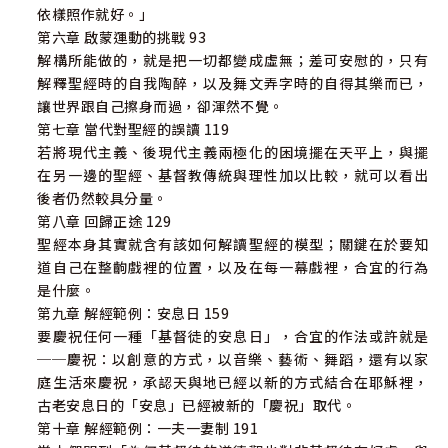
依樣照作就好。」
第六章 啟蒙運動的挑戰 93
解構所能做的，就是把一切都變成虛無；差可安慰的，只有
解釋聖經時的自我陶醉，以及舞文弄字時的自得其樂而已，
讓世界跟自己擦身而過，卻渾然不覺。
第七章 當代對聖經的誤讀 119
若將現代主義、後現代主義兩極化的困境擺在天平上，與擺
在另一邊的聖經、基督教傳統與理性加以比較，就可以看出
後者仍然較具分量。
第八章 回歸正途 129
聖經本身其實就含有該如何解讀聖經的模型；關鍵在於要知
道自己在整齣戲裡的位置，以及在每一幕戲裡，合宜的行為
是什麼。
第九章 解經範例：安息日 159
要慶祝任何一種「基督徒的安息日」，合宜的作法或許就是
──慶祝：以創意的方式，以音樂、藝術、舞蹈，還有以家
庭生活來慶祝，承認天與地已經以新的方式結合在耶穌裡，
古老安息日的「安息」已經被新的「慶祝」取代。
第十章 解經範例：一夫一妻制 191