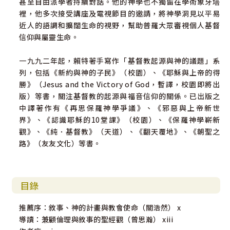
甚至自由派學者持續對話。他的神學也不獨留在學術象牙塔
裡，他多次接受講座及電視節目的邀請，將神學洞見以平易
近人的語調和擴闊生命的視野，幫助普羅大眾審視個人基督
信仰與屬靈生命。
一九九二年起，賴特著手寫作「基督教起源與神的議題」系
列，包括《新約與神的子民》（校園）、《耶穌與上帝的得
勝》（Jesus and the Victory of God，暫譯，校園即將出
版）等書，關注基督教的起源與福音信仰的關係。已出版之
中譯著作有《再思保羅神學爭議》、《邪惡與上帝新世
界》、《認識耶穌的10堂課》（校園）、《保羅神學嶄新
觀》、《純．基督教》（天道）、《翻天覆地》、《朝聖之
路》（友友文化）等書。
目錄
推薦序：敘事、神的計畫與教會使命（關浩然） x
導讀：兼顧倫理與敘事的聖經觀（曾思瀚） xiii