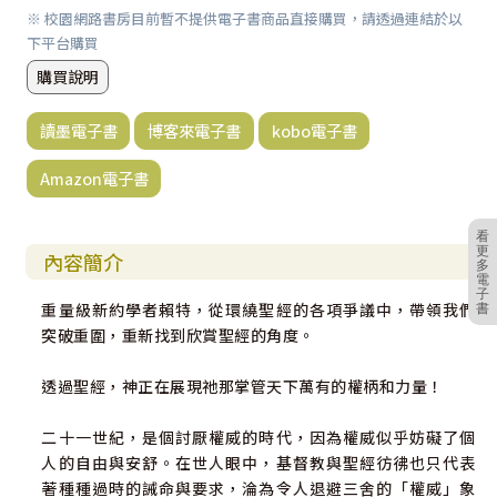
※ 校園網路書房目前暫不提供電子書商品直接購買，請透過連結於以
下平台購買
購買說明
讀墨電子書
博客來電子書
kobo電子書
Amazon電子書
看
更
內容簡介
多
電
子
重量級新約學者賴特，從環繞聖經的各項爭議中，帶領我們
書
突破重圍，重新找到欣賞聖經的角度。
透過聖經，神正在展現祂那掌管天下萬有的權柄和力量！
二十一世紀，是個討厭權威的時代，因為權威似乎妨礙了個
人的自由與安舒。在世人眼中，基督教與聖經彷彿也只代表
著種種過時的誡命與要求，淪為令人退避三舍的「權威」象