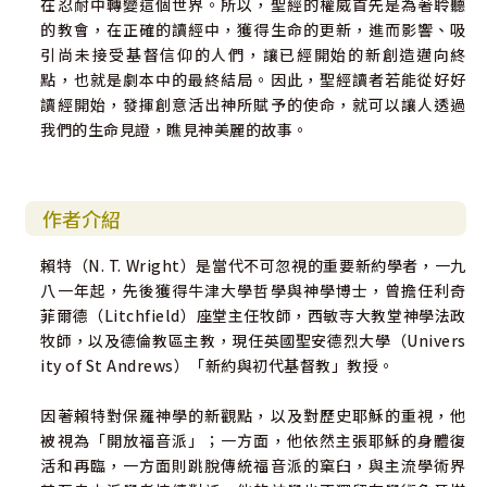
在忍耐中轉變這個世界。所以，聖經的權威首先是為著聆聽
的教會，在正確的讀經中，獲得生命的更新，進而影響、吸
引尚未接受基督信仰的人們，讓已經開始的新創造邁向終
點，也就是劇本中的最終結局。因此，聖經讀者若能從好好
讀經開始，發揮創意活出神所賦予的使命，就可以讓人透過
我們的生命見證，瞧見神美麗的故事。
作者介紹
賴特（N. T. Wright）是當代不可忽視的重要新約學者，一九
八一年起，先後獲得牛津大學哲學與神學博士，曾擔任利奇
菲爾德（Litchfield）座堂主任牧師，西敏寺大教堂神學法政
牧師，以及德倫教區主教，現任英國聖安德烈大學（Univers
ity of St Andrews）「新約與初代基督教」教授。
因著賴特對保羅神學的新觀點，以及對歷史耶穌的重視，他
被視為「開放福音派」；一方面，他依然主張耶穌的身體復
活和再臨，一方面則跳脫傳統福音派的窠臼，與主流學術界