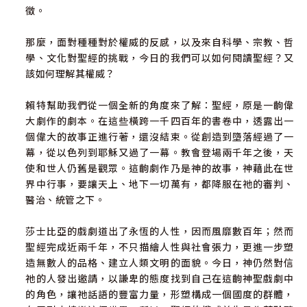
徵。
那麼，面對種種對於權威的反感，以及來自科學、宗教、哲
學、文化對聖經的挑戰，今日的我們可以如何閱讀聖經？又
該如何理解其權威？
賴特幫助我們從一個全新的角度來了解：聖經，原是一齣偉
大劇作的劇本。在這些橫跨一千四百年的書卷中，透露出一
個偉大的故事正進行著，還沒結束。從創造到墮落經過了一
幕，從以色列到耶穌又過了一幕。教會登場兩千年之後，天
使和世人仍舊是觀眾。這齣劇作乃是神的故事，神藉此在世
界中行事，要讓天上、地下一切萬有，都降服在祂的審判、
醫治、統管之下。
莎士比亞的戲劇道出了永恆的人性，因而風靡數百年；然而
聖經完成近兩千年，不只描繪人性與社會張力，更進一步塑
造無數人的品格、建立人類文明的面貌。今日，神仍然對信
祂的人發出邀請，以謙卑的態度找到自己在這齣神聖戲劇中
的角色，讓祂話語的豐富力量，形塑構成一個國度的群體，