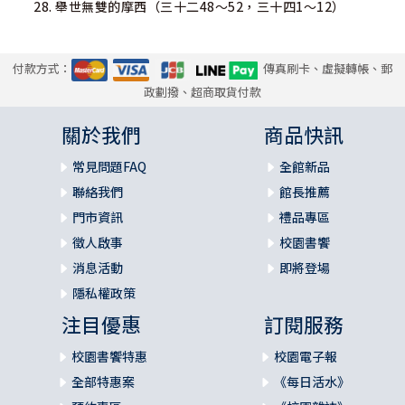
28. 舉世無雙的摩西（三十二48～52，三十四1～12）
付款方式：
傳真刷卡、虛擬轉帳、郵
政劃撥、超商取貨付款
關於我們
商品快訊
常見問題FAQ
全館新品
聯絡我們
館長推薦
門市資訊
禮品專區
徵人啟事
校園書饗
消息活動
即將登場
隱私權政策
注目優惠
訂閱服務
校園書饗特惠
校園電子報
全部特惠案
《每日活水》