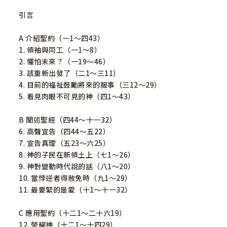
引言
A 介紹聖約（一1～四43）
1. 領袖與同工（一1～8）
2. 懼怕末來？（一19～46）
3. 該重新出發了（二1～三11）
4. 目前的福祉鼓勵將來的服事（三12～29）
5. 看見肉眼不可見的神（四1～43）
B 闡述聖經（四44～十一32）
6. 高聲宣告（四44～五22）
7. 宣告真理（五23～六25）
8. 神的子民在新領土上（七1～26）
9. 神對變動時代說的話（八1～20）
10. 當悖逆者得赦免時（九1～29）
11. 最要緊的是愛（十1～十一32）
C 應用聖約（十二1～二十六19）
12. 榮耀神（十二1～十四29）