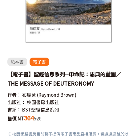
紙本書
電子書
【電子書】聖經信息系列--申命記：恩典的藍圖／
THE MESSAGE OF DEUTERONOMY
作者：
布瑞蒙
(Raymond Brown)
出版社：
校園書房出版社
書系：
BST聖經信息系列
364
售價 NT
520
※ 校園網路書房目前暫不提供電子書商品直接購買，請透過連結於以