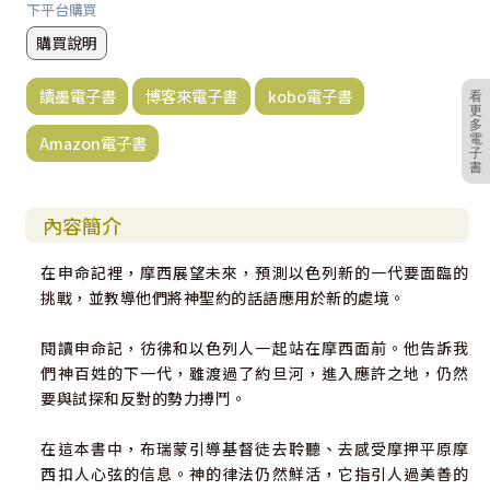
下平台購買
購買說明
讀墨電子書
博客來電子書
kobo電子書
看
更
多
電
Amazon電子書
子
書
內容簡介
在申命記裡，摩西展望未來，預測以色列新的一代要面臨的
挑戰，並教導他們將神聖約的話語應用於新的處境。
閱讀申命記，彷彿和以色列人一起站在摩西面前。他告訴我
們神百姓的下一代，雖渡過了約旦河，進入應許之地，仍然
要與試探和反對的勢力搏鬥。
在這本書中，布瑞蒙引導基督徒去聆聽、去感受摩押平原摩
西扣人心弦的信息。神的律法仍然鮮活，它指引人過美善的