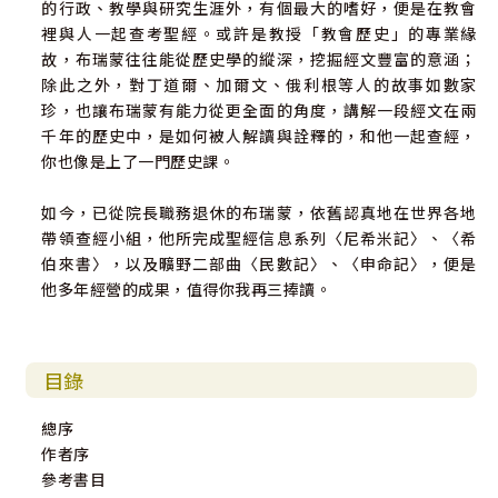
的行政、教學與研究生涯外，有個最大的嗜好，便是在教會
裡與人一起查考聖經。或許是教授「教會歷史」的專業緣
故，布瑞蒙往往能從歷史學的縱深，挖掘經文豐富的意涵；
除此之外，對丁道爾、加爾文、俄利根等人的故事如數家
珍，也讓布瑞蒙有能力從更全面的角度，講解一段經文在兩
千年的歷史中，是如何被人解讀與詮釋的，和他一起查經，
你也像是上了一門歷史課。
如今，已從院長職務退休的布瑞蒙，依舊認真地在世界各地
帶領查經小組，他所完成聖經信息系列〈尼希米記〉、〈希
伯來書〉，以及曠野二部曲〈民數記〉、〈申命記〉，便是
他多年經營的成果，值得你我再三捧讀。
目錄
總序
作者序
參考書目