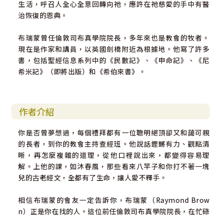
生活，呼召人全心全意回轉向祂，應許在祂慈愛的手中有醫
治恢復的恩典。
布瑞蒙曾任倫敦司布真學院院長，多年來也是教會的牧者。
現在是作家和講員，以英國劍橋附近為根據地。他寫了許多
書，包括聖經信息系列中的《民數記》、《申命記》、《尼
希米記》（即將出版）和《希伯來書》。
作者介紹
你是否曾夢想過，每個禮拜都有一位聰明絕頂卻又和藹可親
的長者，到你的教會主持查經班。他說話鏗鏘有力、觀點清
晰，再怎麼複雜的道理，從他口裡說出來，都變得容易理
解。上他的課，如沐春風，那些看來八竿子和你打不著一塊
兒的古老經文，全都有了生命，讓人愛不釋手。
相信布瑞蒙的會友一定告訴你，布瑞蒙（Raymond Brow
n）正是你在找的人。這位前任倫敦司布真學院院長，在忙碌