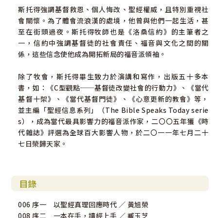
斯托得強調基督救恩、個人悔改、聖經權威，且特別重視社
會關懷。為了體會流浪漢的處境，他曾與他們一起生活，甚
至在街頭過夜。斯托得牧師也是《洛桑信約》的主筆者之
一，信約中強調基督徒的社會責任、福音與文化之間的關
係，這些信念使他成為開拓新局的福音派領袖。
除了牧會，斯托得畢生致力於演講和寫作，出版五十多本
書，如：《C型觀點──基督徒改變社會的行動力》、《當代
基督十架》、《當代基督門徒》、《心意更新的教會》等，
並主編「聖經信息系列」（The Bible Speaks Today serie
s），成為當代最具影響力的福音派作家，二〇〇五年獲《時
代雜誌》評選為全球百大影響人物，於二〇一一年七月二十
七日榮歸天家。
目錄
006 序一 以聖經真理回應時代 ／ 黃旭榮
008 序二 一本在手，讀經上手 ／ 臧玉芝