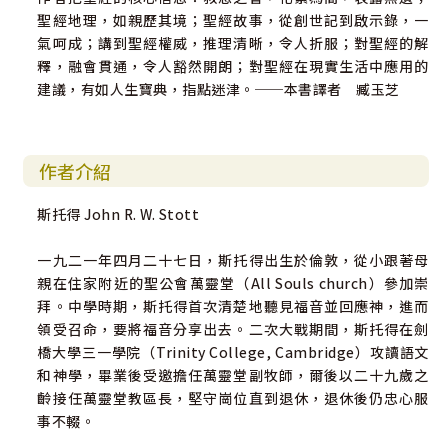
聖經地理，如親歷其境；聖經故事，從創世記到啟示錄，一
氣呵成；講到聖經權威，推理清晰，令人折服；對聖經的解
釋，融會貫通，令人豁然開朗；對聖經在現實生活中應用的
建議，有如人生寶典，指點迷津。──本書譯者 臧玉芝
作者介紹
斯托得 John R. W. Stott
一九二一年四月二十七日，斯托得出生於倫敦，從小跟著母
親在住家附近的聖公會萬靈堂（All Souls church）參加崇
拜。中學時期，斯托得首次清楚地聽見福音並回應神，進而
領受召命，要將福音分享出去。二次大戰期間，斯托得在劍
橋大學三一學院（Trinity College, Cambridge）攻讀語文
和神學，畢業後受邀擔任萬靈堂副牧師，爾後以二十九歲之
齡接任萬靈堂教區長，堅守崗位直到退休，退休後仍忠心服
事不輟。