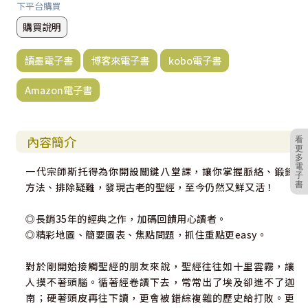
下平台購買
購買說明
讀墨電子書
博客來電子書
kobo電子書
Amazon電子書
內容簡介
看
更
多
電
一代宗師斯托得為你開設關鍵八堂課，讓你掌握脈絡、鍛鍊
子
書
方法、排除疑難，發現古老的聖經，至今仍然又鮮又活！
◎長銷35年的經典之作，加碼回饋用心讀者。
◎精彩地圖、簡要圖表、焦點問題，抓住重點更easy。
對於剛開始接觸聖經的朋友來說，聖經往往如十里雲霧，讓
人摸不著頭腦。循著經卷讀下去，常常出了埃及卻進不了迦
南；硬著頭皮再往下讀，更會被錯綜複雜的歷史給打敗。更