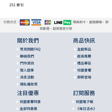
251 索引
付款方式：
傳真刷卡、虛擬轉帳、郵
政劃撥、超商取貨付款
關於我們
商品快訊
常見問題FAQ
全館新品
聯絡我們
館長推薦
門市資訊
禮品專區
徵人啟事
校園書饗
消息活動
即將登場
隱私權政策
注目優惠
訂閱服務
校園書饗特惠
校園電子報
全部特惠案
《每日活水》