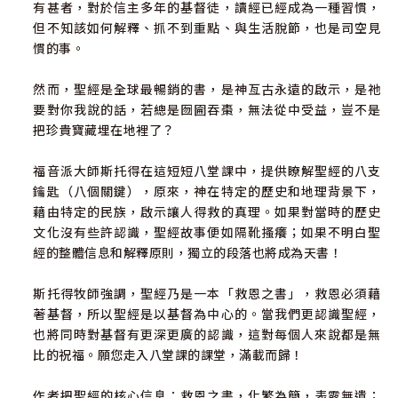
有甚者，對於信主多年的基督徒，讀經已經成為一種習慣，
但不知該如何解釋、抓不到重點、與生活脫節，也是司空見
慣的事。
然而，聖經是全球最暢銷的書，是神亙古永遠的啟示，是祂
要對你我說的話，若總是囫圇吞棗，無法從中受益，豈不是
把珍貴寶藏埋在地裡了？
福音派大師斯托得在這短短八堂課中，提供瞭解聖經的八支
鑰匙（八個關鍵），原來，神在特定的歷史和地理背景下，
藉由特定的民族，啟示讓人得救的真理。如果對當時的歷史
文化沒有些許認識，聖經故事便如隔靴搔癢；如果不明白聖
經的整體信息和解釋原則，獨立的段落也將成為天書！
斯托得牧師強調，聖經乃是一本「救恩之書」，救恩必須藉
著基督，所以聖經是以基督為中心的。當我們更認識聖經，
也將同時對基督有更深更廣的認識，這對每個人來說都是無
比的祝福。願您走入八堂課的課堂，滿載而歸！
作者把聖經的核心信息：救恩之書，化繁為簡，表露無遺；