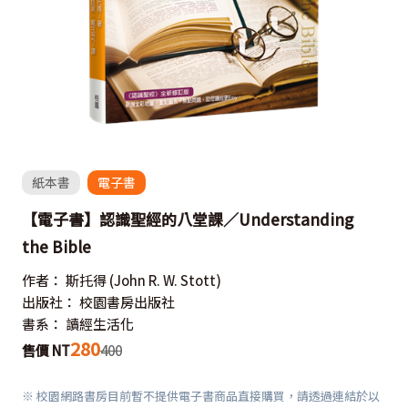
紙本書
電子書
【電子書】認識聖經的八堂課／Understanding
the Bible
作者：
斯托得
(John R. W. Stott)
出版社：
校園書房出版社
書系：
讀經生活化
280
售價 NT
400
※ 校園網路書房目前暫不提供電子書商品直接購買，請透過連結於以