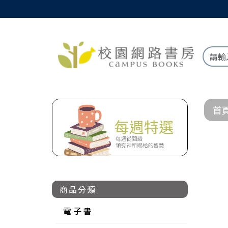
首
商品分類
電 子 書