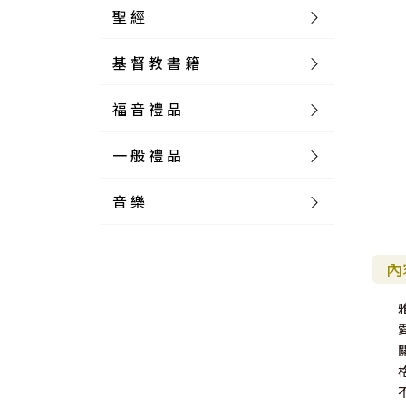
聖 經
基 督 教 書 籍
新 舊 約 聖 經
福 音 禮 品
簡 體 聖 經
聖 經 論 叢
和 合 本
一 般 禮 品
英 文 聖 經
神 學 類
福 音 飾 品 配 件
和 合 本 標 點
參 考 書 工 具 書
音 樂
外 文 聖 經
實 踐 神 學
福 音 家 飾 用 品
一 般 卡 片
新 標 點 和 合 本
K J V
摩 西 五 經
系 統 神 學
福 音 項 鍊
讀 經 法
中 外 文 聖 經
教 會 歷 史
福 音 生 活 雜 貨
一 般 文 具
詩 本 樂 譜
和 合 本 修 訂 版
E S V
歷 史 書
神 、 創 造
宣 教 差 傳
福 音 耳 環 / 耳 夾
福 音 桌 飾 品
萬 用 卡
釋 經 法
創 世 記
內
註 釋 本 聖 經
生 命 造 就
福 音 食 器 廚 房
食 器 廚 房
C D
現 代 中 文 譯 本
G N B
和 合 本 / N I V
舊 約 註 釋
基 督
社 會 參 與
歷 史
福 音 手 環 / 手 鍊
福 音 布 軸 掛 畫
福 音 服 飾 布 品
貼 紙
日 記 . 筆 記
音 樂 叢 書
聖 經 概 論
出 埃 及 記
約 書 亞 記
選 摘 本
見 證 傳 記
福 音 文 具
傢 俱 燈 飾
新 譯 本
其 他 英 文 聖 經
和 合 本 / N K J V
新 約 註 釋
聖 靈
教 牧
中 國 歷 史
初 信 造 就
福 音 戒 指
福 音 壁 掛 框 匾
福 音 鐘 錶 類
福 音 收 納 瓶 罐
明 信 片 . 書 籤
鉛 筆 袋 盒
杯 盤 壺 碗
詩 歌 本 譜
中 文 詩 歌 演 唱 C D
聖 經 史 地
利 未 記
士 師 記
福 音 佈 道
福 音 卡 片
新 漢 語 譯 本
新 標 點 和 合 本 / K J V
智 慧 詩 歌 書
救 恩
其 它 團 契
外 國 歷 史
禱 告
福 音 見 證
福 音 胸 針 / 別 針
福 音 相 框
福 音 磁 鐵
福 音 食 品 / 飲 品
福 音 資 料 夾 袋
筆 類
食 品
節 慶 樂 譜
外 文 詩 歌 演 唱 C D
聖 經 歷 史
民 數 記
路 得 記
輔 導
馬 克 杯 / 咖 啡 杯