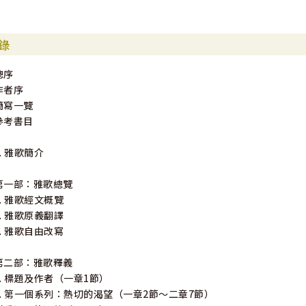
錄
總序
作者序
簡寫一覽
參考書目
1. 雅歌簡介
第一部：雅歌總覽
2. 雅歌經文概覽
3. 雅歌原義翻譯
4. 雅歌自由改寫
第二部：雅歌釋義
5. 標題及作者（一章1節）
6. 第一個系列：熱切的渴望（一章2節〜二章7節）