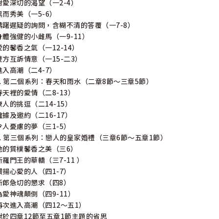
對愛深切的渴望（一2-4）
黑而秀美（一5-6）
躊躇遲疑的詢問，含糊不清的答覆（一7-8）
身體強健的小雌馬（一9-11）
愛的馨香之氣（一12-14）
雙方互訴情意（一15-二3）
進入高潮（二4-7）
7. 第二個系列：春天和雨水（二章8節〜三章5節）
春天裡的愛情（二8-13）
撩人的挑逗（二14-15）
確據及邀約（二16-17）
令人憂慮的夢（三1-5）
8. 第三個系列：戀人的皇家婚禮（三章6節〜五章1節）
她的質樸馨香之美（三6）
所羅門王的華轎（三7-11 ）
讚揚心愛的人（四1-7）
新郎急切的懇求（四8）
為愛神魂顛倒（四9-11）
再次進入高潮（四12～五1）
對於四章12節至五章1節主題的省思