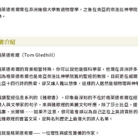
格萊德希爾曾在非洲幾個大學教過物理學，之後在肯亞的奈洛比神學院
學。
者介紹
格萊德希爾（Tom Gledhill）
格萊德希爾的背景相當特殊，你可以說他是個科學家，他曾在非洲許多
因為格萊德希爾也是肯亞奈洛比神學院舊約聖經的教授，目前更在威爾
比亞十四行詩的熱愛，卻又讓人難以想像，這樣的人居然是個物理與神
展讀聖經信息系列的《雅歌書》，印象最深刻的不在於格萊德希爾在經
詩人與文學家的句子，來與雅歌裡的美麗文句呼應，除了莎士比亞，還
馬婁、米爾頓……如果不注意，很可能會誤以為自己正在上英詩賞析的
出雅歌裡的豐富文采，足夠名列歷史上最偉大的詩人名單。
這就是格萊德希爾—— 一位理性與感性兼備的作家。