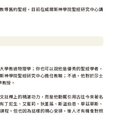
教導舊約聖經，目前在威爾斯神學院聖經研究中心講
大學教過物理學；你也可以說他是優秀的聖經學者，
斯神學院聖經研究中心擔任教職；不過，他對於莎士
學教授。
文註釋上的精湛功力，而是他動輒引用古往今來著名
有丁尼生、艾蜜莉‧狄堇蓀、斯溫伯恩、華茲華斯、
課程。但也因為這樣的精心安排，後人才有機會對照