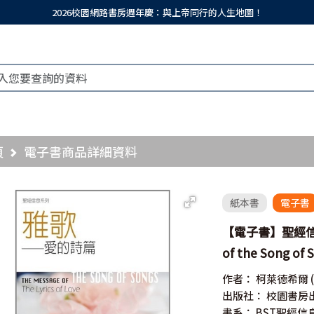
2026校園網路書房週年慶：與上帝同行的人生地圖！
頁
電子書商品詳細資料
紙本書
電子書
【電子書】聖經信息
of the Song of 
作者：
柯萊德希爾
出版社：
校園書房
書系：
BST聖經信