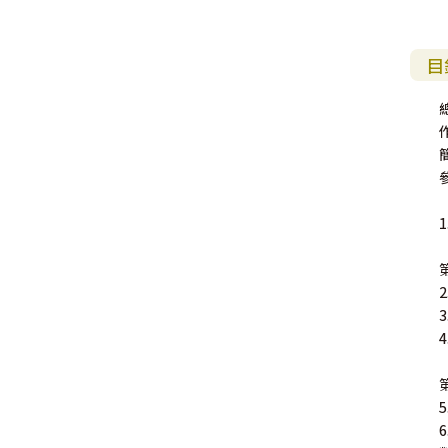
福 音 小 禮 卡
特 殊 問 題
小 組 教 會
幼 稚 教 材
畫 冊
哈 巴 谷 書
歌 羅 西 書
約 翰 壹 、 貳 、 參 書
目
其 他 福 音 卡 片
生 活 教 導
成 人 教 材
西 番 雅 書
帖 撒 羅 尼 迦 前 後
猶 大 書
主 日 學 教 材
哈 該 書
提 摩 太 前 後
歸 納 法 研 經
撒 迦 利 亞 書
提 多 書
紙 品
瑪 拉 基 書
腓 利 門 書
教 牧 書 信