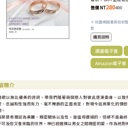
280
售價 NT
400
※ 校園網路書房目前
買
購買說明
讀墨電子書
Amazon電子書
容簡介
雅歌以無比優美的詩詞，帶我們隨著兩個戀人對彼此逐漸委身，以致
愛、忠誠和性強而有力、毫不掩飾的正面肯定，對現今這商業化的情慾
關。
格萊德希爾認為美麗、親密關係以及性，是值得讚揚的，但絕不是最終
不可及但又會來臨的世界。神已經選擇以男女之間親密的愛，作為祂對