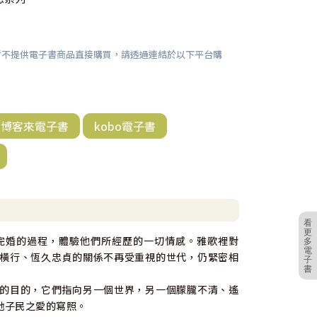
暫不提供電子書商品直接購買，請透過連結於以下平台購
博客來電子書
kobo電子書
看
更
完婚的過程，體驗他們所經歷的一切情感。雅歌裡對
多
電
橫行、恆久忠貞的關係不再受重視的世代，仍緊密相
子
書
的目的，它們指向另一個世界，另一個朦朧不清、遙
祂子民之愛的寫照。