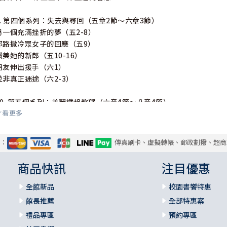
9. 第四個系列：失去與尋回（五章2節〜六章3節）
另一個充滿挫折的夢（五2-8）
耶路撒冷眾女子的回應（五9）
讚美她的新郎（五10-16）
朋友伸出援手（六1）
並非真正迷途（六2-3）
10. 第五個系列：美麗燃起慾望（六章4節〜八章4節）
看更多
她美得令人卻步（六4-7）
她全然獨特（六8-9）
她極其美麗（六10）
式：
傳真刷卡、虛擬轉帳、郵政劃撥、超商
在核桃國中作夢（六11-12）
萬眾矚目的焦點（六13）
商品快訊
注目優惠
她優雅的體態（七1-5）
彼此戀慕（七6-10）
全館新品
校園書饗特惠
鄉間的愛情（七11-13）
館長推薦
全部特惠案
對親密接觸的渴望（八1-4）
禮品專區
預約專區