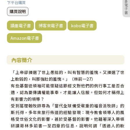
多
下平台購買
電
子
購買說明
書
讀墨電子書
博客來電子書
kobo電子書
Amazon電子書
內容簡介
「上帝卻揀選了世上愚拙的，叫有智慧的羞愧。又揀選了世
上軟弱的，叫那強壯的羞愧。」（林前一27）
有些基督徒領袖可能懷疑這節經文對他們的例行事工是否合
適，認為要傳講權能事奉，才能讓人信服。但如何才稱得上
有影響力的領導？
受到葛理翰牧師尊為「當代全球備受敬重的福音派牧師」的
斯托得，多年來旅行佈道的經驗發現：現今教會領導人的風
格受世俗文化的影響，甚於受基督的影響。他藉著深入帶領
研讀哥林多前書一至四章的信息，說明何謂「透過人的軟