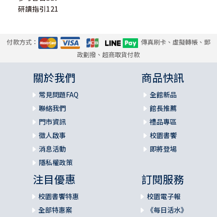
研讀指引121
付款方式：
傳真刷卡、虛擬轉帳、郵
政劃撥、超商取貨付款
關於我們
商品快訊
常見問題FAQ
全館新品
聯絡我們
館長推薦
門市資訊
禮品專區
徵人啟事
校園書饗
消息活動
即將登場
隱私權政策
注目優惠
訂閱服務
校園書饗特惠
校園電子報
全部特惠案
《每日活水》