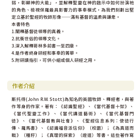
弱，彰顯神的大能」，並解釋聖靈在神的啟示中如何扮演祂
的角色、檢視保羅最具影響力的事奉模式，為我們刻劃出堅
定立基於聖經的牧師形像──滿有基督的溫柔與謙卑。
本書特色
1.闡釋基督徒領導的真義。
2.抗衡世俗的領導文化。
3.深入解釋哥林多前書一至四章。
4.是作者終身研經和事奉的菁華。
5.附研讀指引，可供小組或個人研經之用。
作者介紹
斯托得(John R.W. Stott)為知名的英國牧師、釋經者，與著
作等身的作家。著有：《認識聖經》、《當代基督十架》、
《當代聖靈工作》、《當代講道藝術》、《當代基督門
徒》、《當代基督教與社會》、《聖經信息系列：使徒行
傳、羅馬書》、《認識福音派信仰》（校園）；《為真道而
戰》（種籽）；《真理的探索》（證道）等書。這些著作寫