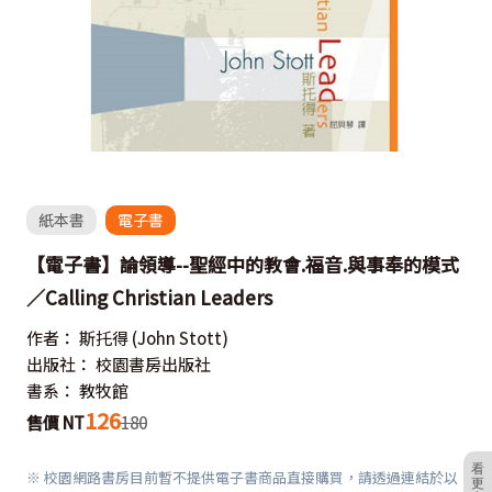
紙本書
電子書
【電子書】論領導--聖經中的教會.福音.與事奉的模式
／Calling Christian Leaders
作者：
斯托得
(John Stott)
出版社：
校園書房出版社
書系：
教牧館
126
售價 NT
180
看
※ 校園網路書房目前暫不提供電子書商品直接購買，請透過連結於以
更