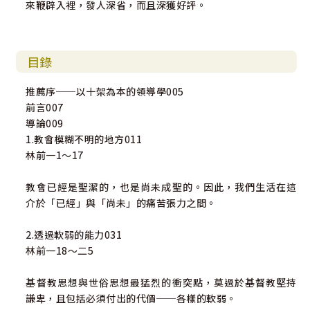
來鞭辟入裡，發人深省，而且深獲好評。
目錄
推薦序──以十架為本的領導學005
前言007
導論009
1.教會模糊不明的地方011
林前一1～17
教會已經是聖潔的，也是尚未成聖的。因此，我們生活在這
介於「已經」與「尚未」的痛苦張力之間。
2.透過軟弱的能力031
林前一18～二5
基督教思想與世俗思想最猛烈的衝突點，莫過於基督教堅持
謙卑，且包括必須付出的代價──各樣的軟弱。