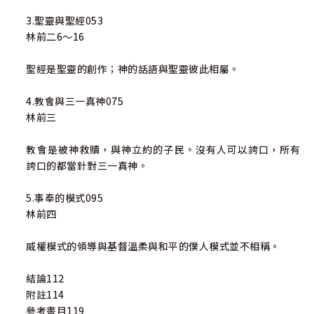
3.聖靈與聖經053
林前二6～16
聖經是聖靈的創作；神的話語與聖靈彼此相屬。
4.教會與三一真神075
林前三
教會是被神救贖，與神立約的子民。沒有人可以誇口，所有
誇口的都當針對三一真神。
5.事奉的模式095
林前四
威權模式的領導與基督溫柔與和平的僕人模式並不相稱。
結論112
附註114
參考書目119