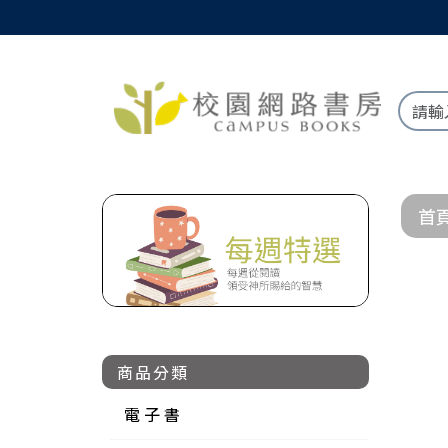
首
商品分類
電 子 書