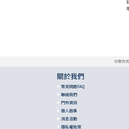
福 音 小 禮 卡
特 殊 問 題
小 組 教 會
幼 稚 教 材
畫 冊
哈 巴 谷 書
歌 羅 西 書
約 翰 壹 、 貳 、 參 書
邱
其 他 福 音 卡 片
生 活 教 導
成 人 教 材
西 番 雅 書
帖 撒 羅 尼 迦 前 後
猶 大 書
主 日 學 教 材
哈 該 書
提 摩 太 前 後
歸 納 法 研 經
撒 迦 利 亞 書
提 多 書
付款方
紙 品
瑪 拉 基 書
腓 利 門 書
關於我們
教 牧 書 信
常見問題FAQ
聯絡我們
門市資訊
徵人啟事
消息活動
隱私權政策