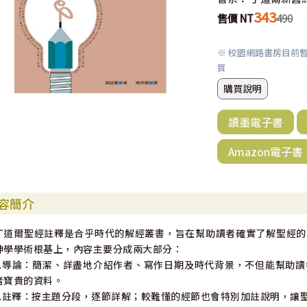
343
售價 NT
490
※ 校園網路書房目前
買
購買說明
讀墨電子書
Amazon電子書
容簡介
丁道爾聖經註釋是合乎時代的解經叢書，旨在幫助讀者確實了解聖經的
神學學術根基上，內容主要分成兩大部分：
1.導論：簡潔、詳盡地介紹作者、寫作日期及時代背景，不但能幫助
者寶貴的資料。
2.註釋：按主題分段，逐節詳解；較難懂的經節也會特別加註說明，讓