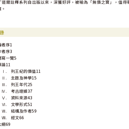
丁道爾註釋系列自出版以來，深獲好評，被喻為「無價之寶」，值得
慣。
錄
編者序1
作者序3
簡寫一覽5
導論11
Ⅰ. 列王紀的價值11
Ⅱ. 主題及神學15
Ⅲ. 列王年代25
Ⅳ. 考古證據37
Ⅴ. 資料來源43
Ⅵ. 文學形式51
Ⅶ. 結構及作者59
Ⅷ. 經文66
大綱69