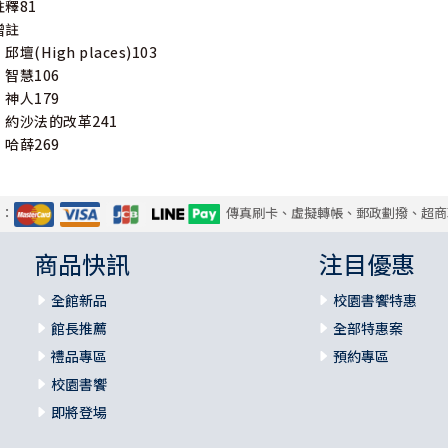
註釋81
增註
壇(High places)103
智慧106
神人179
約沙法的改革241
哈薛269
式：
傳真刷卡、虛擬轉帳、郵政劃撥、超商
商品快訊
注目優惠
全館新品
校園書饗特惠
館長推薦
全部特惠案
禮品專區
預約專區
校園書饗
即將登場