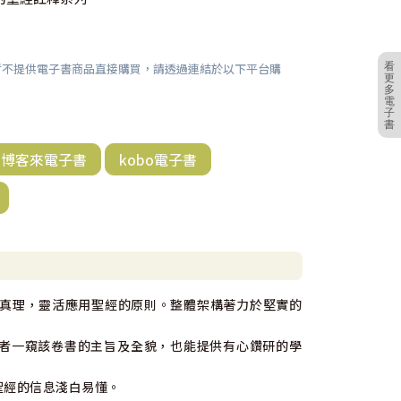
暫不提供電子書商品直接購買，請透過連結於以下平台購
看
更
多
電
子
書
博客來電子書
kobo電子書
真理，靈活應用聖經的原則。整體架構著力於堅實的
讀者一窺該卷書的主旨及全貌，也能提供有心鑽研的學
聖經的信息淺白易懂。