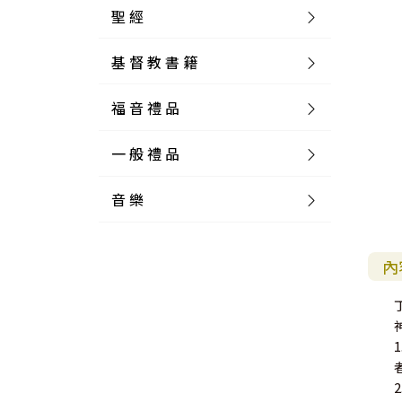
聖 經
基 督 教 書 籍
新 舊 約 聖 經
福 音 禮 品
簡 體 聖 經
聖 經 論 叢
和 合 本
一 般 禮 品
英 文 聖 經
神 學 類
福 音 飾 品 配 件
和 合 本 標 點
參 考 書 工 具 書
音 樂
外 文 聖 經
實 踐 神 學
福 音 家 飾 用 品
一 般 卡 片
新 標 點 和 合 本
K J V
摩 西 五 經
系 統 神 學
福 音 項 鍊
讀 經 法
中 外 文 聖 經
教 會 歷 史
福 音 生 活 雜 貨
一 般 文 具
詩 本 樂 譜
和 合 本 修 訂 版
E S V
歷 史 書
神 、 創 造
宣 教 差 傳
福 音 耳 環 / 耳 夾
福 音 桌 飾 品
萬 用 卡
釋 經 法
創 世 記
內
註 釋 本 聖 經
生 命 造 就
福 音 食 器 廚 房
食 器 廚 房
C D
現 代 中 文 譯 本
G N B
和 合 本 / N I V
舊 約 註 釋
基 督
社 會 參 與
歷 史
福 音 手 環 / 手 鍊
福 音 布 軸 掛 畫
福 音 服 飾 布 品
貼 紙
日 記 . 筆 記
音 樂 叢 書
聖 經 概 論
出 埃 及 記
約 書 亞 記
選 摘 本
見 證 傳 記
福 音 文 具
傢 俱 燈 飾
新 譯 本
其 他 英 文 聖 經
和 合 本 / N K J V
新 約 註 釋
聖 靈
教 牧
中 國 歷 史
初 信 造 就
福 音 戒 指
福 音 壁 掛 框 匾
福 音 鐘 錶 類
福 音 收 納 瓶 罐
明 信 片 . 書 籤
鉛 筆 袋 盒
杯 盤 壺 碗
詩 歌 本 譜
中 文 詩 歌 演 唱 C D
聖 經 史 地
利 未 記
士 師 記
福 音 佈 道
福 音 卡 片
新 漢 語 譯 本
新 標 點 和 合 本 / K J V
智 慧 詩 歌 書
救 恩
其 它 團 契
外 國 歷 史
禱 告
福 音 見 證
福 音 胸 針 / 別 針
福 音 相 框
福 音 磁 鐵
福 音 食 品 / 飲 品
福 音 資 料 夾 袋
筆 類
食 品
節 慶 樂 譜
外 文 詩 歌 演 唱 C D
聖 經 歷 史
民 數 記
路 得 記
輔 導
馬 克 杯 / 咖 啡 杯