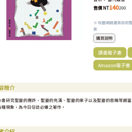
140
售價 NT
200
※ 校園網路書房目前
買
購買說明
讀墨電子書
Amazon電子書
容簡介
本書研究聖靈的應許、聖靈的充滿、聖靈的果子以及聖靈的恩賜等頗富
各種現象，為今日信徒必備之著作。
者介紹