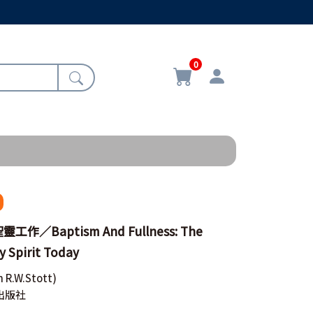
0
／Baptism And Fullness: The
y Spirit Today
n R.W.Stott)
出版社