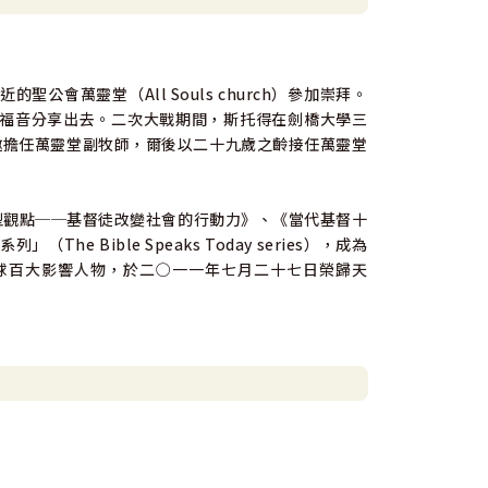
會萬靈堂（All Souls church）參加崇拜。
福音分享出去。二次大戰期間，斯托得在劍橋大學三
，畢業後受邀擔任萬靈堂副牧師，爾後以二十九歲之齡接任萬靈堂
型觀點──基督徒改變社會的行動力》、《當代基督十
Bible Speaks Today series），成為
球百大影響人物，於二○一一年七月二十七日榮歸天