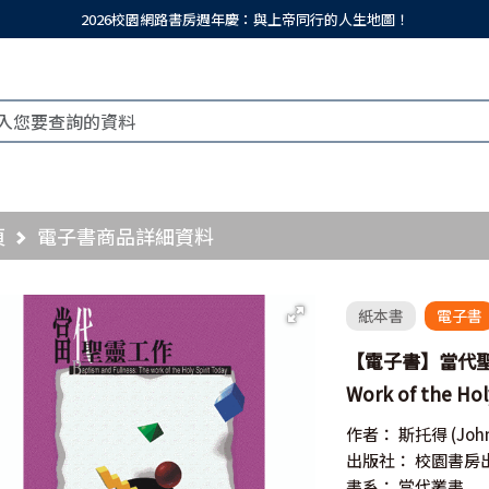
2026校園網路書房週年慶：與上帝同行的人生地圖！
頁
電子書商品詳細資料
紙本書
電子書
【電子書】當代聖靈工作
Work of the Hol
作者：
斯托得
(Joh
出版社：
校園書房
書系：
當代叢書