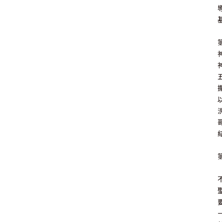
福 音 小 禮 卡
特 殊 問 題
小 組 教 會
幼 稚 教 材
畫 冊
哈 巴 谷 書
歌 羅 西 書
約 翰 壹 、 貳 、 參 書
其 他 福 音 卡 片
生 活 教 導
成 人 教 材
西 番 雅 書
帖 撒 羅 尼 迦 前 後
猶 大 書
主 日 學 教 材
哈 該 書
提 摩 太 前 後
歸 納 法 研 經
撒 迦 利 亞 書
提 多 書
紙 品
瑪 拉 基 書
腓 利 門 書
教 牧 書 信