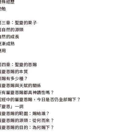
特殊經歷
勸勉
第三章：聖靈的果子
超自然的源頭
自然的成長
逐漸成熟
應用
第四章：聖靈的恩賜
屬靈恩賜的本質
恩賜有多少種？
屬靈恩賜與天賦的關係
所有屬靈恩賜都具神蹟性嗎？
聖經中的屬靈恩賜，今日是否仍全部賜下？
「靈恩」一詞
屬靈恩賜的範圍：賜給誰？
屬靈恩賜的源頭：從何而來？
屬靈恩賜的目的：為何賜下？