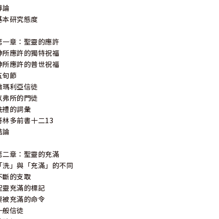
導論
基本研究態度
第一章：聖靈的應許
神所應許的獨特祝福
神所應許的普世祝福
五旬節
撒瑪利亞信徒
以弗所的門徒
洗禮的詞彙
哥林多前書十二13
結論
第二章：聖靈的充滿
「洗」與「充滿」的不同
不斷的支取
聖靈充滿的標記
要被充滿的命令
一般信徒