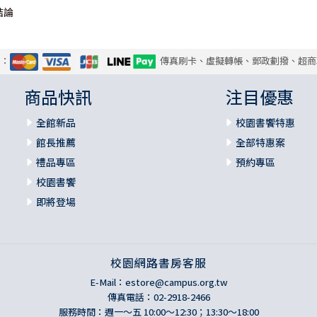
結論
式：
傳真刷卡、虛擬轉帳、郵政劃撥、超商
商品快訊
注目優惠
全館新品
校園書饗特惠
館長推薦
全部特惠案
禮品專區
預約專區
校園書饗
即將登場
校園網路書房客服
E-Mail：
estore@campus.org.tw
傳真電話：02-2918-2466
服務時間：週一～五 10:00～12:30；13:30～18:00