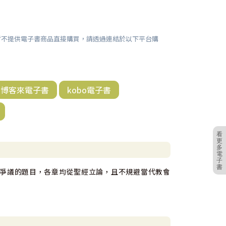
暫不提供電子書商品直接購買，請透過連結於以下平台購
博客來電子書
kobo電子書
看
更
多
電
子
書
爭議的題目，各章均從聖經立論，且不規避當代教會