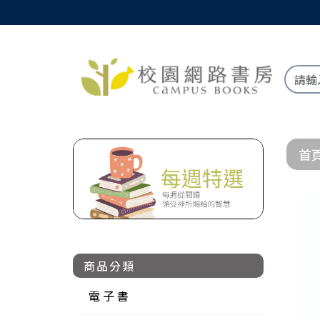
首
商品分類
電 子 書