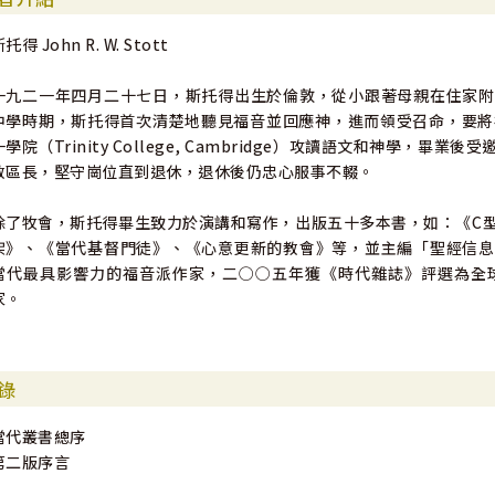
托得 John R. W. Stott
一九二一年四月二十七日，斯托得出生於倫敦，從小跟著母親在住家附近的聖公
中學時期，斯托得首次清楚地聽見福音並回應神，進而領受召命，要將
一學院（Trinity College, Cambridge）攻讀語文和神學
教區長，堅守崗位直到退休，退休後仍忠心服事不輟。
除了牧會，斯托得畢生致力於演講和寫作，出版五十多本書，如：《C
架》、《當代基督門徒》、《心意更新的教會》等，並主編「聖經信息系列」（The 
當代最具影響力的福音派作家，二○○五年獲《時代雜誌》評選為全
家。
錄
當代叢書總序
第二版序言