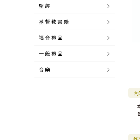
聖 經
基 督 教 書 籍
新 舊 約 聖 經
福 音 禮 品
簡 體 聖 經
聖 經 論 叢
和 合 本
一 般 禮 品
英 文 聖 經
神 學 類
福 音 飾 品 配 件
和 合 本 標 點
參 考 書 工 具 書
音 樂
外 文 聖 經
實 踐 神 學
福 音 家 飾 用 品
一 般 卡 片
新 標 點 和 合 本
K J V
摩 西 五 經
系 統 神 學
福 音 項 鍊
讀 經 法
中 外 文 聖 經
教 會 歷 史
福 音 生 活 雜 貨
一 般 文 具
詩 本 樂 譜
和 合 本 修 訂 版
E S V
歷 史 書
神 、 創 造
宣 教 差 傳
福 音 耳 環 / 耳 夾
福 音 桌 飾 品
萬 用 卡
釋 經 法
創 世 記
內
註 釋 本 聖 經
生 命 造 就
福 音 食 器 廚 房
食 器 廚 房
C D
現 代 中 文 譯 本
G N B
和 合 本 / N I V
舊 約 註 釋
基 督
社 會 參 與
歷 史
福 音 手 環 / 手 鍊
福 音 布 軸 掛 畫
福 音 服 飾 布 品
貼 紙
日 記 . 筆 記
音 樂 叢 書
聖 經 概 論
出 埃 及 記
約 書 亞 記
選 摘 本
見 證 傳 記
福 音 文 具
傢 俱 燈 飾
新 譯 本
其 他 英 文 聖 經
和 合 本 / N K J V
新 約 註 釋
聖 靈
教 牧
中 國 歷 史
初 信 造 就
福 音 戒 指
福 音 壁 掛 框 匾
福 音 鐘 錶 類
福 音 收 納 瓶 罐
明 信 片 . 書 籤
鉛 筆 袋 盒
杯 盤 壺 碗
詩 歌 本 譜
中 文 詩 歌 演 唱 C D
聖 經 史 地
利 未 記
士 師 記
福 音 佈 道
福 音 卡 片
新 漢 語 譯 本
新 標 點 和 合 本 / K J V
智 慧 詩 歌 書
救 恩
其 它 團 契
外 國 歷 史
禱 告
福 音 見 證
福 音 胸 針 / 別 針
福 音 相 框
福 音 磁 鐵
福 音 食 品 / 飲 品
福 音 資 料 夾 袋
筆 類
食 品
節 慶 樂 譜
外 文 詩 歌 演 唱 C D
聖 經 歷 史
民 數 記
路 得 記
輔 導
馬 克 杯 / 咖 啡 杯
作