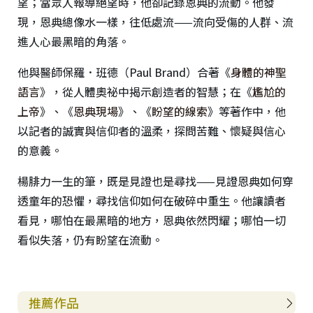
望；當眾人報導絕望時，他卻記錄恩典的流動。他發
現，恩典總像水一樣，往低處流——流向受傷的人群、流
進人心最黑暗的角落。
他與醫師保羅．班德（Paul Brand）合著《
身體的神聖
語言
》，從人體奧祕中揭示創造者的智慧；在《
尷尬的
上帝
》、《
恩典現場
》、《
盼望的線索
》等著作中，他
以記者的誠實與信仰者的溫柔，探問苦難、懷疑與信心
的意義。
楊腓力一生的筆，既是見證也是尋找——見證恩典如何穿
透童年的恐懼，尋找信仰如何在破碎中重生。他讓讀者
看見，哪怕在最黑暗的地方，恩典依然閃耀；哪怕一切
看似失落，仍有盼望在流動。
推薦作品