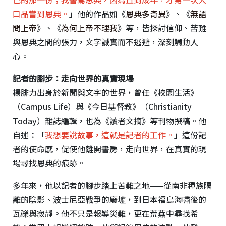
口品嘗到恩典。
」他的作品如《
恩典多奇異
》、《
無語
問上帝
》、《
為何上帝不理我
》等，皆探討信仰、苦難
與恩典之間的張力，文字誠實而不逃避，深刻觸動人
心。
記者的腳步：走向世界的真實現場
楊腓力出身於新聞與文字的世界，曾任《校園生活》
（Campus Life）與《今日基督教》（Christianity
Today）雜誌編輯，也為《讀者文摘》等刊物撰稿。他
自述：「
我想要說故事，這就是記者的工作。
」這份記
者的使命感，促使他離開書房，走向世界，在真實的現
場尋找恩典的痕跡。
多年來，他以記者的腳步踏上苦難之地——從南非種族隔
離的陰影、波士尼亞戰爭的廢墟，到日本福島海嘯後的
瓦礫與寂靜。他不只是報導災難，更在荒蕪中尋找希