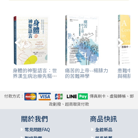
身體的神聖語言：世
痛苦的上帝--楊腓力
患難中的
界漢生病治療先驅的
的苦難神學
與楊腓力
醫學與信仰札記
伴受苦者
付款方式：
傳真刷卡、虛擬轉帳、郵
政劃撥、超商取貨付款
關於我們
商品快訊
常見問題FAQ
全館新品
聯絡我們
館長推薦