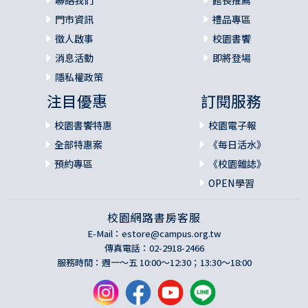
門市資訊
禮品專區
徵人啟事
校園書饗
消息活動
即將登場
隱私權政策
注目優惠
訂閱服務
校園書饗特惠
校園電子報
全部特惠案
《每日活水》
預約專區
《校園雜誌》
OPEN學習
校園網路書房客服
E-Mail：
estore@campus.org.tw
傳真電話：02-2918-2466
服務時間：週一～五 10:00～12:30；13:30～18:00