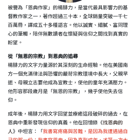
被譽為「恩典作家」的楊腓力，是當代最具影響力的基
督教作家之一，著作超過三十本，全球銷量突破一千七
百萬冊，譯成五十多種語言。他以誠實、細膩、富同理
心的筆觸，陪伴無數讀者在懷疑與信仰之間找到真實的
盼望。
從「無恩的宗教」到恩典的追尋
楊腓力的文字力量源於其深刻的生命經驗。他在美國南
方一個充滿律法與恐懼的嚴苛宗教環境中長大，父親早
逝、母親立志要他成為宣教士，使他的童年充滿壓力。
他形容那段歲月是「無恩的宗教」，幾乎使他失去信
仰。
成年後，楊腓力用文字回望並療癒這段破碎的過去，在
恩典中重新發現信仰的真義。他在回憶錄《
找恩典的
人
》中坦言：「
我書寫疼痛與苦難，是因為我遭遇過自
己的那一份；我書寫恩典，因為直到成年，才第一次大