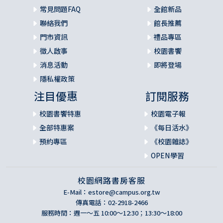
常見問題FAQ
全館新品
聯絡我們
館長推薦
門市資訊
禮品專區
徵人啟事
校園書饗
消息活動
即將登場
隱私權政策
注目優惠
訂閱服務
校園書饗特惠
校園電子報
全部特惠案
《每日活水》
預約專區
《校園雜誌》
OPEN學習
校園網路書房客服
E-Mail：
estore@campus.org.tw
傳真電話：02-2918-2466
服務時間：週一～五 10:00～12:30；13:30～18:00