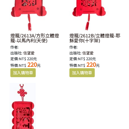
燈籠/2613A/方形立體燈
燈籠/2612B/立體燈籠-耶
籠-以馬內利(天使)
穌愛你(十字架)
作者:
作者:
出版社:
信望愛
出版社:
信望愛
定價:NT$ 220元
定價:NT$ 220元
220
220
特價:NT$
元
特價:NT$
元