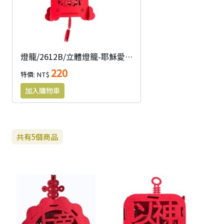
燈籠/2612B/立體燈籠-耶穌愛你(十字架)
220
特價: NT$
共有
5
個商品