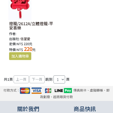
燈籠/2612A/立體燈籠-平
安喜樂
作者:
出版社:
信望愛
定價:NT$ 220元
220
特價:NT$
元
共
1
頁
跳到
頁
付款方式：
傳真刷卡、虛擬轉帳、郵
政劃撥、超商取貨付款
關於我們
商品快訊