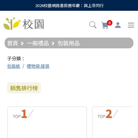
2026校園網路書房週年慶：與上帝同行
0
首頁
一般禮品
包裝用品
子分類：
包裝紙
禮物袋.提袋
銷售排行榜