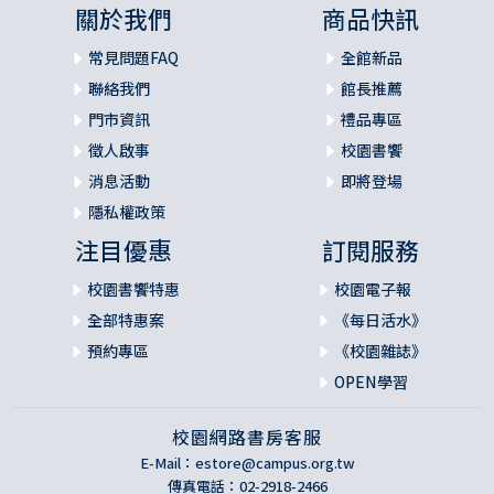
關於我們
商品快訊
常見問題FAQ
全館新品
聯絡我們
館長推薦
門市資訊
禮品專區
徵人啟事
校園書饗
消息活動
即將登場
隱私權政策
注目優惠
訂閱服務
校園書饗特惠
校園電子報
全部特惠案
《每日活水》
預約專區
《校園雜誌》
OPEN學習
校園網路書房客服
E-Mail：
estore@campus.org.tw
傳真電話：02-2918-2466