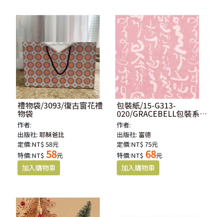
禮物袋/3093/復古窗花禮
包裝紙/15-G313-
物袋
020/GRACEBELL包裝系列
原裝進口包裝紙-書藝
作者:
作者:
出版社:
耶穌爸比
出版社:
富德
定價:NT$ 58元
定價:NT$ 75元
58
68
特價:NT$
元
特價:NT$
元