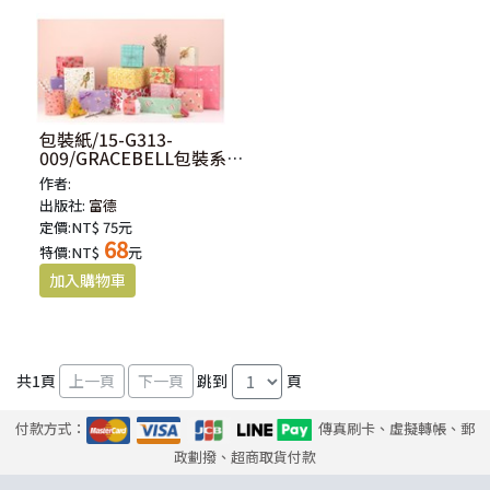
包裝紙/15-G313-
009/GRACEBELL包裝系列
原裝進口包裝紙-牧羊
作者:
出版社:
富德
定價:NT$ 75元
68
特價:NT$
元
共
1
頁
跳到
頁
付款方式：
傳真刷卡、虛擬轉帳、郵
政劃撥、超商取貨付款