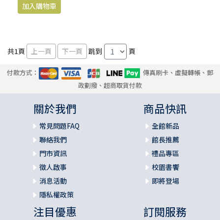
共
1
頁
跳到
頁
付款方式：
傳真刷卡、虛擬轉帳、郵
政劃撥、超商取貨付款
關於我們
商品快訊
常見問題FAQ
全館新品
聯絡我們
館長推薦
門市資訊
禮品專區
徵人啟事
校園書饗
消息活動
即將登場
隱私權政策
注目優惠
訂閱服務