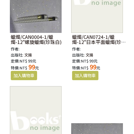
蠟燭/CAN0004-1/蠟
蠟燭/CAN0724-1/蠟
燭-12"螺旋蠟燭(珍珠白)
燭-12"日本平面蠟燭(珍珠
白)
作者:
作者:
出版社:
文揚
出版社:
文揚
定價:NT$ 99元
定價:NT$ 99元
99
99
特價:NT$
元
特價:NT$
元