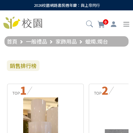
2026校園網路書房週年慶：與上帝同行
0
首頁
一般禮品
家飾用品
蠟燭.燭台
銷售排行榜