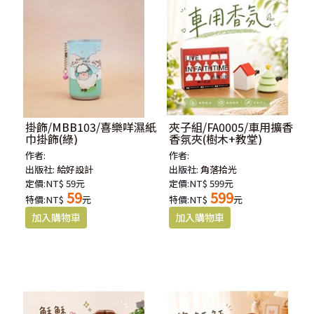
掛飾/MBB103/喜樂咩濕紙
夾子組/FA0005/車用擴香
巾掛飾(綠)
香氛夾(樹木+教堂)
作者:
作者:
出版社:
給好設計
出版社:
角落拾光
定價:NT$ 59元
定價:NT$ 599元
59
599
特價:NT$
元
特價:NT$
元