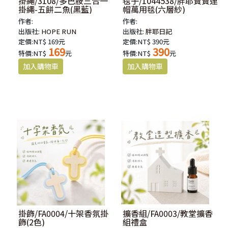
掛繩/3108/多巴胺三合一
毯子/1044538/胖耶寶寶連
掛繩-五餅二魚(黑藍)
帽萬用毯(六層紗)
作者:
作者:
出版社:
HOPE RUN
出版社:
胖耶日記
定價:NT$ 169元
定價:NT$ 390元
169
390
特價:NT$
元
特價:NT$
元
掛飾/FA0004/十架香氛掛
擴香組/FA0003/教堂擴香
飾(2色)
組禮盒