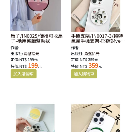
扇子/IN0025/便攜可收扇
手機支架/IN0017-3/轉轉
子-祂用笑臉幫助我
氣囊手機支架-耶穌說yes
you are
作者:
作者:
出版社:
角落拾光
出版社:
角落拾光
定價:NT$ 199元
定價:NT$ 359元
199
359
特價:NT$
元
特價:NT$
元