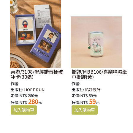
桌遊/3108/聖經諧音梗破
掛飾/MBB106/喜樂咩濕紙
冰卡(30張)
巾掛飾(黃)
作者:
作者:
出版社:
HOPE RUN
出版社:
給好設計
定價:NT$ 280元
定價:NT$ 59元
280
59
特價:NT$
元
特價:NT$
元