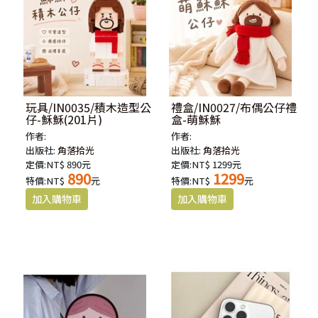
玩具/IN0035/積木造型公
禮盒/IN0027/布偶公仔禮
仔-穌穌(201片)
盒-萌穌穌
作者:
作者:
出版社:
角落拾光
出版社:
角落拾光
定價:NT$ 890元
定價:NT$ 1299元
890
1299
特價:NT$
元
特價:NT$
元