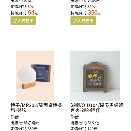
出版社:
鼎漢
出版社:
給好設計
定價:NT$ 80元
定價:NT$ 350元
64
350
特價:NT$
元
特價:NT$
元
鏡子/MR202/雙面桌鏡擺
磁鐵/OIU104/磁吸黑板留
飾-笑臉
言夾-祢的陪伴
作者:
作者:
出版社:
給好設計
出版社:
心然文化
定價:NT$ 350元
定價:NT$ 129元