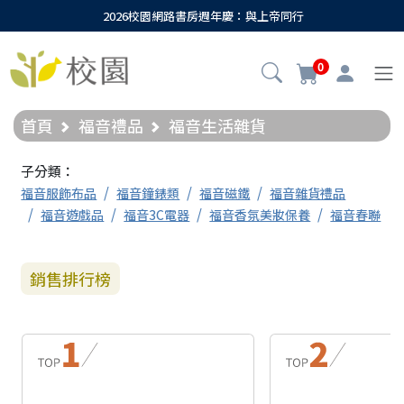
2026校園網路書房週年慶：與上帝同行
0
首頁
福音禮品
福音生活雜貨
子分類：
福音服飾布品
福音鐘錶類
福音磁鐵
福音雜貨禮品
福音遊戲品
福音3C電器
福音香氛美妝保養
福音春聯
銷售排行榜