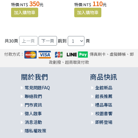
350
110
特價:NT$
元
特價:NT$
元
共
30
頁
跳到
頁
付款方式：
傳真刷卡、虛擬轉帳、郵
政劃撥、超商取貨付款
關於我們
商品快訊
常見問題FAQ
全館新品
聯絡我們
館長推薦
門市資訊
禮品專區
徵人啟事
校園書饗
消息活動
即將登場
隱私權政策