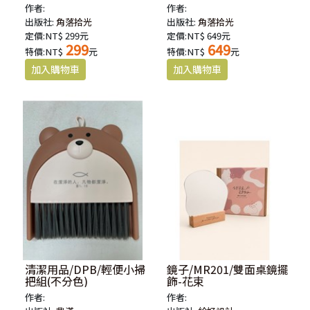
作者:
作者:
出版社:
角落拾光
出版社:
角落拾光
定價:NT$ 299元
定價:NT$ 649元
299
649
特價:NT$
元
特價:NT$
元
清潔用品/DPB/輕便小掃
鏡子/MR201/雙面桌鏡擺
把組(不分色)
飾-花束
作者:
作者: