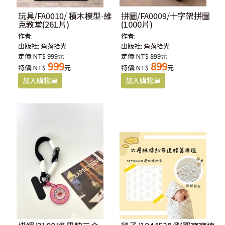
玩具/FA0010/ 積木模型-維
拼圖/FA0009/十字架拼圖
克教堂(261片)
(1000片)
作者:
作者:
出版社:
角落拾光
出版社:
角落拾光
定價:NT$ 999元
定價:NT$ 899元
999
899
特價:NT$
元
特價:NT$
元