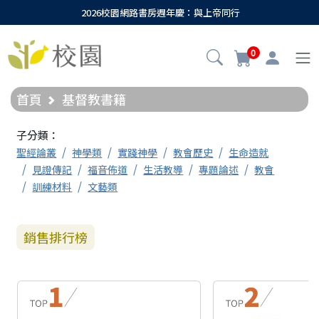
2026校園網路書房週年慶：與上帝同行
0
首頁
基督教書籍
子分類：
聖經論叢
神學類
實踐神學
教會歷史
生命造就
見證傳記
福音佈道
生活教導
專題論述
教會
訓練材料
文藝類
銷售排行榜