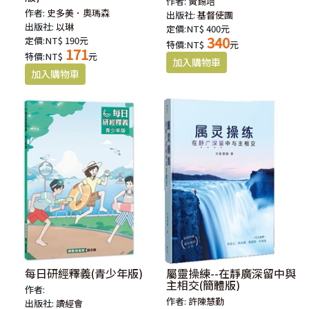
作者:
黃錫培
作者:
史多美．奧瑪森
出版社:
基督使團
出版社:
以琳
定價:NT$ 400元
340
定價:NT$ 190元
特價:NT$
元
171
特價:NT$
元
每日研經釋義(青少年版)
屬靈操練--在靜廣深留中與
主相交(簡體版)
作者:
作者:
許陳慧勤
出版社:
讀經會