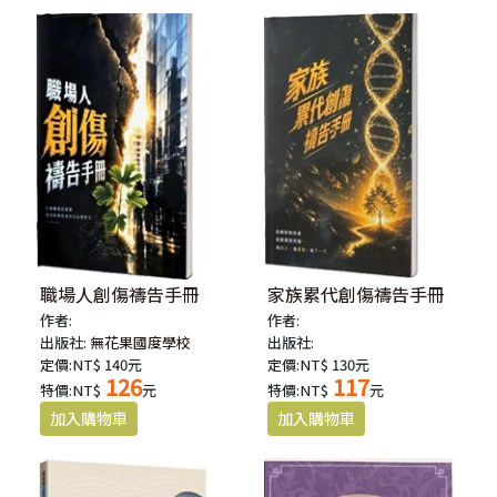
職場人創傷禱告手冊
家族累代創傷禱告手冊
作者:
作者:
出版社:
無花果國度學校
出版社:
定價:NT$ 140元
定價:NT$ 130元
126
117
特價:NT$
元
特價:NT$
元