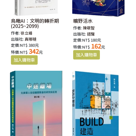
鳥瞰AI：文明的轉折期
曠野活水
(2025~2099)
作者:
陳敬智
作者:
徐立峰
出版社:
道聲
出版社:
真哪噠
定價:NT$ 180元
162
定價:NT$ 380元
特價:NT$
元
342
特價:NT$
元