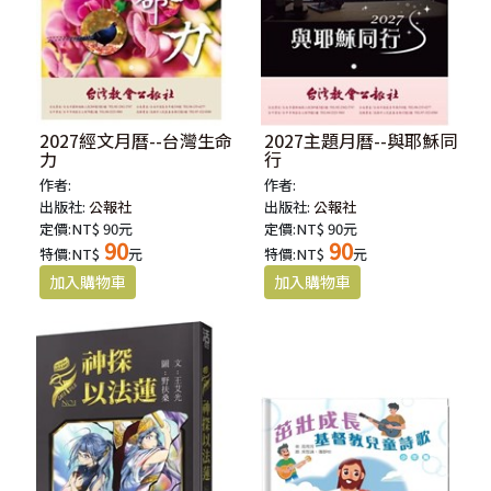
2027經文月曆--台灣生命
2027主題月曆--與耶穌同
力
行
作者:
作者:
出版社:
公報社
出版社:
公報社
定價:NT$ 90元
定價:NT$ 90元
90
90
特價:NT$
元
特價:NT$
元