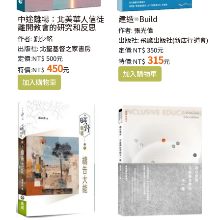
中途離場：北美華人信徒
建造=Build
離開教會的研究和反思
作者:
張光偉
作者:
劉少銘
出版社:
飛鷹出版社(新店行道會)
出版社:
北聖基督之家書房
定價:NT$ 350元
315
定價:NT$ 500元
特價:NT$
元
450
特價:NT$
元