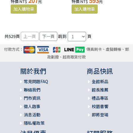
207
593
特價:NT$
元
特價:NT$
元
共
529
頁
跳到
頁
付款方式：
傳真刷卡、虛擬轉帳、郵
政劃撥、超商取貨付款
關於我們
商品快訊
常見問題FAQ
全館新品
聯絡我們
館長推薦
門市資訊
禮品專區
徵人啟事
校園書饗
消息活動
即將登場
隱私權政策