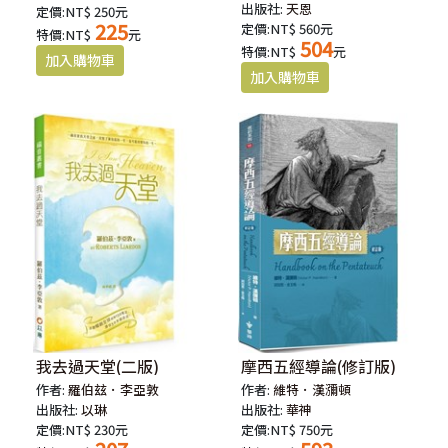
出版社:
天恩
定價:NT$ 250元
225
定價:NT$ 560元
特價:NT$
元
504
特價:NT$
元
我去過天堂(二版)
摩西五經導論(修訂版)
作者:
羅伯玆．李亞敦
作者:
維特．漢瀰頓
出版社:
以琳
出版社:
華神
定價:NT$ 230元
定價:NT$ 750元