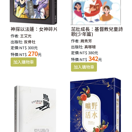
神探以法蓮：女神碎片
茁壯成長：基督教兒童詩
歌(少年篇)
作者:
王艾光
作者:
周秀芳
出版社:
反骨社
出版社:
真哪噠
定價:NT$ 300元
270
定價:NT$ 380元
特價:NT$
元
342
特價:NT$
元