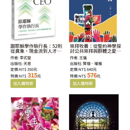
跟耶穌學作執行長：52則
崇拜牧養：從聖約神學探
從異象、現金流到人才管
討公共崇拜與群體之愛的
理的屬神經營之道
形塑
作者:
李式堃
作者:
王循
出版社:
天恩
出版社:
賢理．璀雅
定價:NT$ 350元
定價:NT$ 640元
315
576
特價:NT$
元
特價:NT$
元