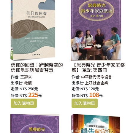
信仰的回聲：跨越時空的
【恩典時光 青少年家庭祭
信仰雋語與屬靈智慧
壇】 筆記 第四冊
作者:
王壽來
作者:
中華發光使命協會
出版社:
橄欖
出版社:
上好社會企業
定價:NT$ 250元
定價:NT$ 120元
225
108
特價:NT$
元
特價:NT$
元