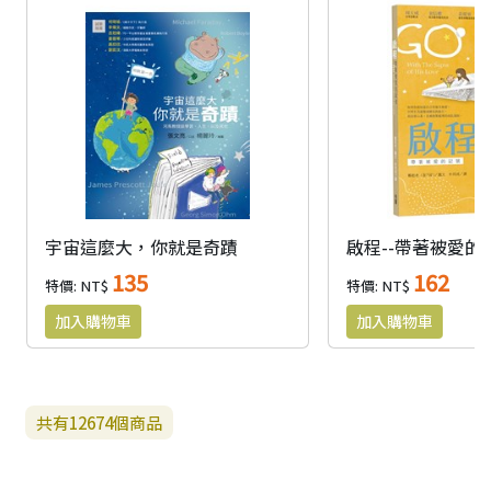
宇宙這麼大，你就是奇蹟
啟程--帶著被愛的
135
162
特價: NT$
特價: NT$
共有
12674
個商品