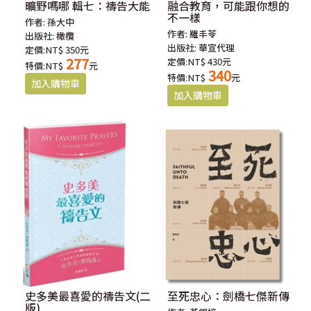
曠野嗎哪 輯七：禱告大能
融合教育，可能跟你想的
不一樣
作者:
孫大中
作者:
羅丰苓
出版社:
橄欖
出版社:
華宣代理
定價:NT$ 350元
277
定價:NT$ 430元
特價:NT$
元
340
特價:NT$
元
史多美最喜愛的禱告文(二
至死忠心：劍橋七傑新傳
版)