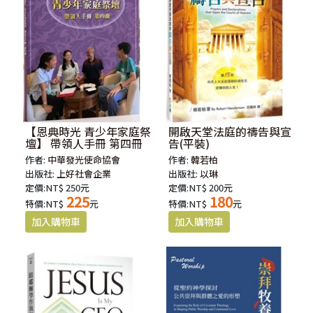
【恩典時光 青少年家庭祭
開啟天堂法庭的禱告與宣
壇】 帶領人手冊 第四冊
告(平裝)
作者:
中華發光使命協會
作者:
韓若柏
出版社:
上好社會企業
出版社:
以琳
定價:NT$ 250元
定價:NT$ 200元
225
180
特價:NT$
元
特價:NT$
元