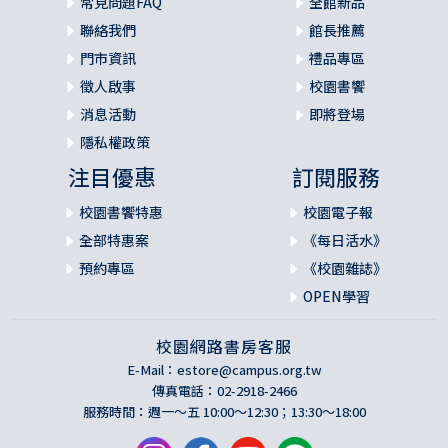
常見問題FAQ
全館新品
聯絡我們
館長推薦
門市資訊
禮品專區
徵人啟事
校園書饗
消息活動
即將登場
隱私權政策
注目優惠
訂閱服務
校園書饗特惠
校園電子報
全部特惠案
《每日活水》
預約專區
《校園雜誌》
OPEN學習
校園網路書房客服
E-Mail：
estore@campus.org.tw
傳真電話：02-2918-2466
服務時間：週一～五 10:00～12:30；13:30～18:00