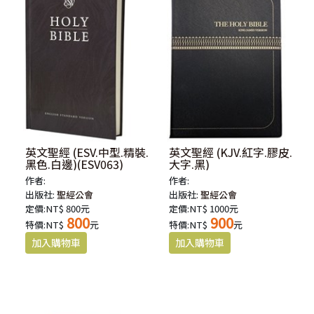
英文聖經 (ESV.中型.精裝.
英文聖經 (KJV.紅字.膠皮.
黑色.白邊)(ESV063)
大字.黑)
作者:
作者:
出版社:
聖經公會
出版社:
聖經公會
定價:NT$ 800元
定價:NT$ 1000元
800
900
特價:NT$
元
特價:NT$
元