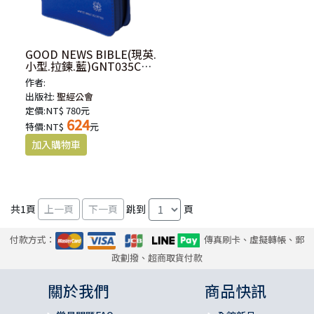
GOOD NEWS BIBLE(現英.
小型.拉鍊.藍)GNT035CZ-
BU
作者:
出版社:
聖經公會
定價:NT$ 780元
624
特價:NT$
元
共
1
頁
跳到
頁
付款方式：
傳真刷卡、虛擬轉帳、郵
政劃撥、超商取貨付款
關於我們
商品快訊