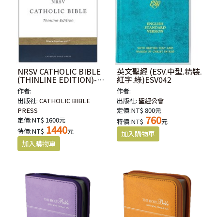
NRSV CATHOLIC BIBLE
英文聖經 (ESV.中型.精裝.
(THINLINE EDITION)-
紅字.綠)ESV042
BLACK
作者:
作者:
出版社:
CATHOLIC BIBLE
出版社:
聖經公會
PRESS
定價:NT$ 800元
760
定價:NT$ 1600元
特價:NT$
元
1440
特價:NT$
元