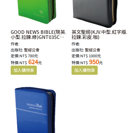
GOOD NEWS BIBLE(現英.
英文聖經(KJV.中型.紅字版.
小型.拉鍊.綠)GNT035CZ-
拉鍊.彩皮.咖)
GN
作者:
作者:
出版社:
聖經公會
出版社:
聖經公會
定價:NT$ 780元
定價:NT$ 1000元
624
950
特價:NT$
元
特價:NT$
元