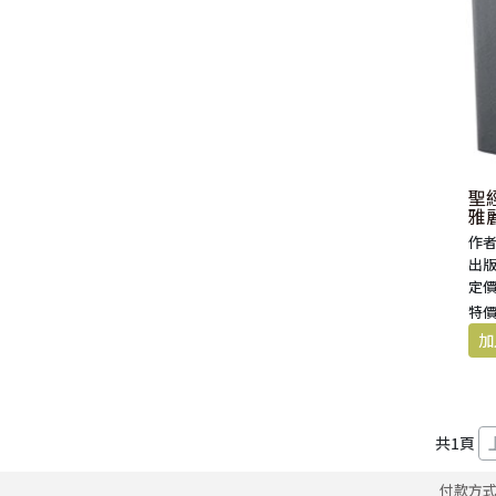
聖
雅麗
作者
出版
定價
特價
共
1
頁
付款方