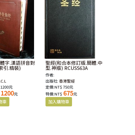
簡體字.漢語拼音對
聖經(和合本修訂版.簡體.中
索引.精裝)
型.神版) RCUSS63A
作者:
.C.L
出版社:
香港聖經
 1200元
定價:NT$ 750元
1200
675
元
特價:NT$
元