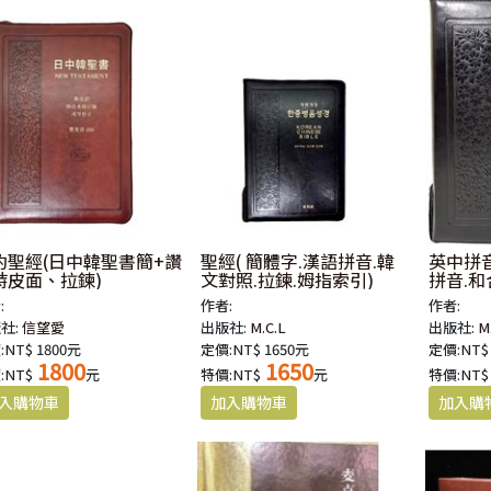
約聖經(日中韓聖書簡+讚
聖經( 簡體字.漢語拼音.韓
英中拼音
詩皮面、拉鍊)
文對照.拉鍊.姆指索引)
拼音.和
索引.拉
:
作者:
作者:
社:
信望愛
出版社:
M.C.L
出版社:
M
NT$ 1800元
定價:NT$ 1650元
定價:NT$
1800
1650
:NT$
元
特價:NT$
元
特價:NT$