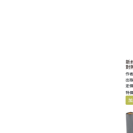
福 音 小 禮 卡
特 殊 問 題
小 組 教 會
幼 稚 教 材
畫 冊
哈 巴 谷 書
歌 羅 西 書
約 翰 壹 、 貳 、 參 書
其 他 福 音 卡 片
生 活 教 導
成 人 教 材
西 番 雅 書
帖 撒 羅 尼 迦 前 後
猶 大 書
主 日 學 教 材
哈 該 書
提 摩 太 前 後
歸 納 法 研 經
撒 迦 利 亞 書
提 多 書
新
對
紙 品
瑪 拉 基 書
腓 利 門 書
作者
出版
定價:
教 牧 書 信
特價