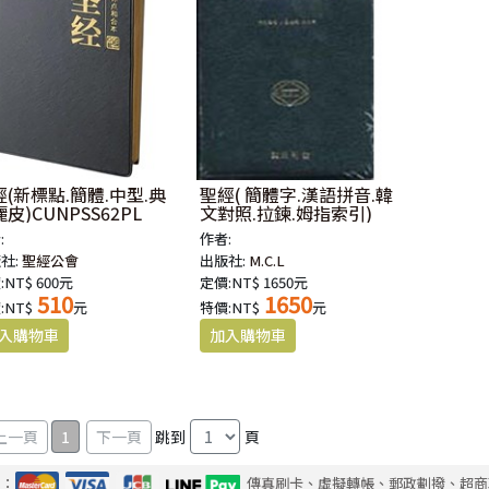
經(新標點.簡體.中型.典
聖經( 簡體字.漢語拼音.韓
皮)CUNPSS62PL
文對照.拉鍊.姆指索引)
:
作者:
社:
聖經公會
出版社:
M.C.L
:NT$ 600元
定價:NT$ 1650元
510
1650
:NT$
元
特價:NT$
元
1
跳到
頁
式：
傳真刷卡、虛擬轉帳、郵政劃撥、超商