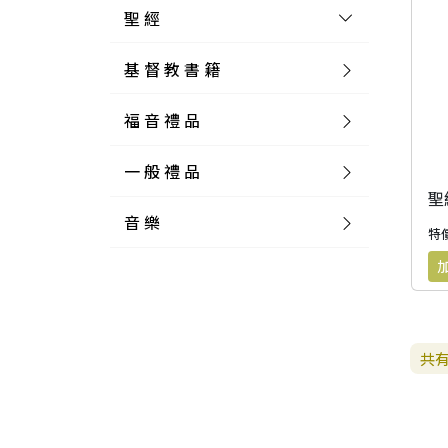
聖 經
基 督 教 書 籍
新 舊 約 聖 經
福 音 禮 品
簡 體 聖 經
聖 經 論 叢
和 合 本
一 般 禮 品
英 文 聖 經
神 學 類
福 音 飾 品 配 件
和 合 本 標 點
參 考 書 工 具 書
音 樂
外 文 聖 經
實 踐 神 學
福 音 家 飾 用 品
一 般 卡 片
新 標 點 和 合 本
K J V
摩 西 五 經
系 統 神 學
福 音 項 鍊
讀 經 法
特價
中 外 文 聖 經
教 會 歷 史
福 音 生 活 雜 貨
一 般 文 具
詩 本 樂 譜
和 合 本 修 訂 版
E S V
歷 史 書
神 、 創 造
宣 教 差 傳
福 音 耳 環 / 耳 夾
福 音 桌 飾 品
萬 用 卡
釋 經 法
創 世 記
註 釋 本 聖 經
生 命 造 就
福 音 食 器 廚 房
食 器 廚 房
C D
現 代 中 文 譯 本
G N B
和 合 本 / N I V
舊 約 註 釋
基 督
社 會 參 與
歷 史
福 音 手 環 / 手 鍊
福 音 布 軸 掛 畫
福 音 服 飾 布 品
貼 紙
日 記 . 筆 記
音 樂 叢 書
聖 經 概 論
出 埃 及 記
約 書 亞 記
共
選 摘 本
見 證 傳 記
福 音 文 具
傢 俱 燈 飾
新 譯 本
其 他 英 文 聖 經
和 合 本 / N K J V
新 約 註 釋
聖 靈
教 牧
中 國 歷 史
初 信 造 就
福 音 戒 指
福 音 壁 掛 框 匾
福 音 鐘 錶 類
福 音 收 納 瓶 罐
明 信 片 . 書 籤
鉛 筆 袋 盒
杯 盤 壺 碗
詩 歌 本 譜
中 文 詩 歌 演 唱 C D
聖 經 史 地
利 未 記
士 師 記
福 音 佈 道
福 音 卡 片
新 漢 語 譯 本
新 標 點 和 合 本 / K J V
智 慧 詩 歌 書
救 恩
其 它 團 契
外 國 歷 史
禱 告
福 音 見 證
福 音 胸 針 / 別 針
福 音 相 框
福 音 磁 鐵
福 音 食 品 / 飲 品
福 音 資 料 夾 袋
筆 類
食 品
節 慶 樂 譜
外 文 詩 歌 演 唱 C D
聖 經 歷 史
民 數 記
路 得 記
輔 導
馬 克 杯 / 咖 啡 杯