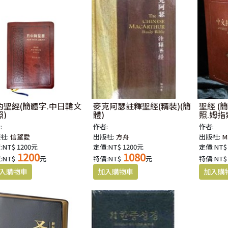
約聖經(簡體字.中日韓文
麥克阿瑟註釋聖經(精裝)(簡
聖經 (
照)
體)
照.姆指
:
作者:
作者:
社:
信望愛
出版社:
方舟
出版社:
M
NT$ 1200元
定價:NT$ 1200元
定價:NT$
1200
1080
:NT$
元
特價:NT$
元
特價:NT$