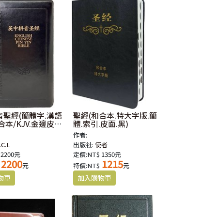
聖經(簡體字.漢語
聖經(和合本.特大字版.簡
合本/KJV.金邊皮面.
體.索引.皮面.黑)
鍊)
作者:
.C.L
出版社:
使者
 2200元
定價:NT$ 1350元
2200
1215
元
特價:NT$
元