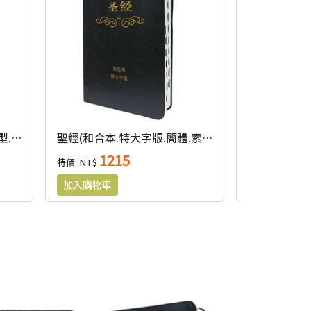
聖經(和合本修訂版.簡體.中型.神版) RCUSS63A
聖經(和合本.特大字版.簡體.索引.皮面.黑)
麥克阿瑟註釋
1215
10
特價: NT$
特價: NT$