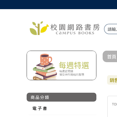
首頁
銷
商品分類
電 子 書