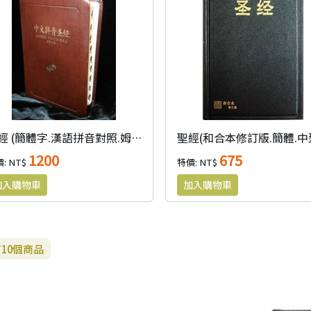
聖經 (簡體字.漢語拼音對照.姆指索引.精裝)
1200
675
: NT$
特價: NT$
有
10
個商品