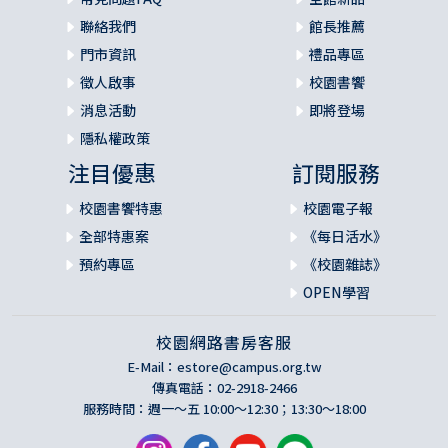
聯絡我們
館長推薦
門市資訊
禮品專區
徵人啟事
校園書饗
消息活動
即將登場
隱私權政策
注目優惠
訂閱服務
校園書饗特惠
校園電子報
全部特惠案
《每日活水》
預約專區
《校園雜誌》
OPEN學習
校園網路書房客服
E-Mail：
estore@campus.org.tw
傳真電話：02-2918-2466
服務時間：週一～五 10:00～12:30；13:30～18:00