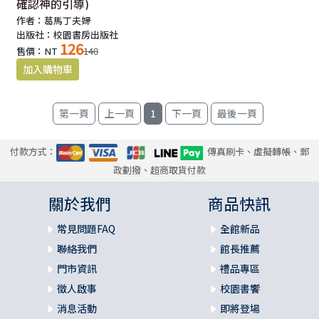
確認神的引導)
作者：葛馬丁夫婦
出版社：校園書房出版社
126
售價：NT
140
1
付款方式：
傳真刷卡、虛擬轉帳、郵
政劃撥、超商取貨付款
關於我們
商品快訊
常見問題FAQ
全館新品
聯絡我們
館長推薦
門市資訊
禮品專區
徵人啟事
校園書饗
消息活動
即將登場