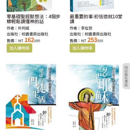
零基礎聖經默想法：4個步
最重要的事:初信造就10堂
驟輕鬆讀懂神的話
課
作者：朴同成
作者：李在哲
出版社：校園書房出版社
出版社：校園書房出版社
162
253
售價：NT
180
售價：NT
320
回
出
版
社
專
區