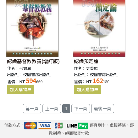
認識基督教教義(增訂版)
認識預定論
作者：米爾恩
作者：史普羅
出版社：校園書房出版社
出版社：校園書房出版社
594
162
售價：NT
660
售價：NT
180
1
付款方式：
傳真刷卡、虛擬轉帳、郵
政劃撥、超商取貨付款