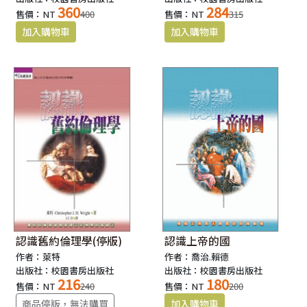
360
284
售價：NT
400
售價：NT
315
認識舊約倫理學(停版)
認識上帝的國
作者：萊特
作者：喬治.賴德
出版社：校園書房出版社
出版社：校園書房出版社
216
180
售價：NT
240
售價：NT
200
商品停版，無法購買