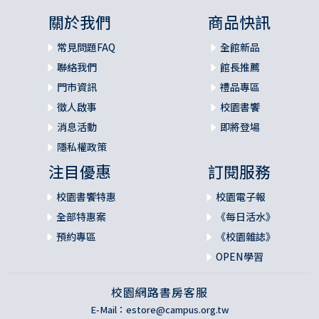
關於我們
商品快訊
常見問題FAQ
全館新品
聯絡我們
館長推薦
門市資訊
禮品專區
徵人啟事
校園書饗
消息活動
即將登場
隱私權政策
注目優惠
訂閱服務
校園書饗特惠
校園電子報
全部特惠案
《每日活水》
預約專區
《校園雜誌》
OPEN學習
校園網路書房客服
E-Mail：
estore@campus.org.tw