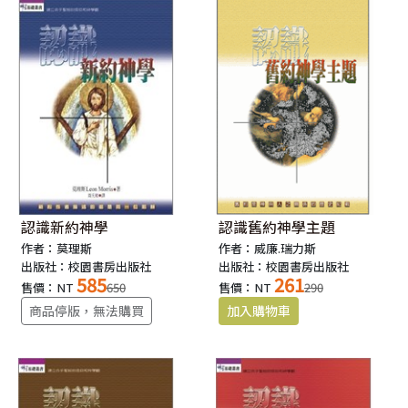
認識新約神學
認識舊約神學主題
作者：莫理斯
作者：威廉.瑞力斯
出版社：校園書房出版社
出版社：校園書房出版社
585
261
售價：NT
650
售價：NT
290
商品停版，無法購買