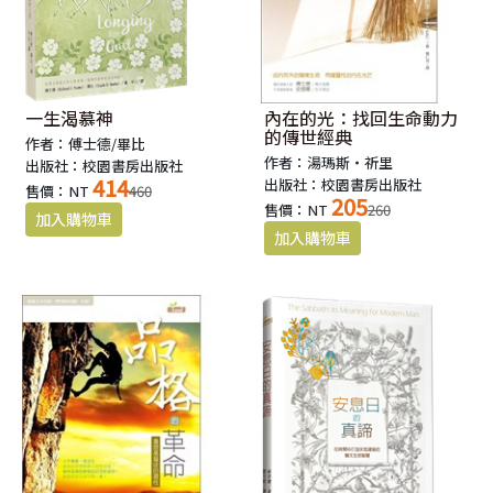
一生渴慕神
內在的光：找回生命動力
的傳世經典
作者：傅士德/畢比
作者：湯瑪斯‧祈里
出版社：校園書房出版社
414
出版社：校園書房出版社
售價：NT
460
205
售價：NT
260