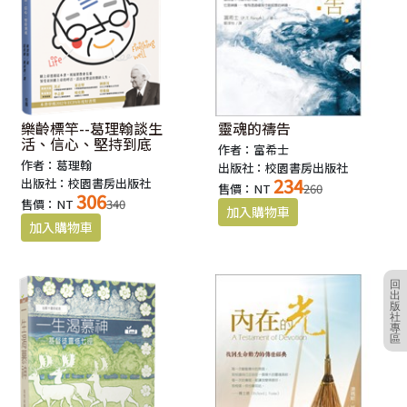
（馬太福音五章5節）
樂齡標竿--葛理翰談生
靈魂的禱告
活、信心、堅持到底
作者：富希士
作者：葛理翰
出版社：校園書房出版社
234
出版社：校園書房出版社
售價：NT
260
306
售價：NT
340
回
出
版
社
專
區