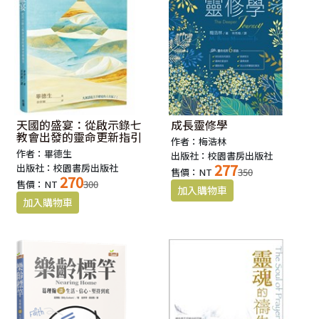
哥倫布發現新大陸、李文斯頓深入非洲。
到了二十世紀，我們更是在外太空裡、在基因裡，來找尋新大
陸。
那麼，二十一世紀的新大陸又在哪裡？
有愈來愈多的人認為，人類的下一個新大陸，
不在外面，而在裡面；不是物質，而是靈魂。
天國的盛宴：從啟示錄七
成長靈修學
教會出發的靈命更新指引
每個人的內心世界，都有一片未經開墾的新大陸，
作者：梅浩林
這裡是人類最偉大的冒險，是神呼喚我們前往的應許地，
作者：畢德生
出版社：校園書房出版社
277
出版社：校園書房出版社
也是這個愈來愈沒有呼吸空間，愈來愈紛亂的世界，
售價：NT
350
270
售價：NT
300
重獲更新與救贖的契機。
現在，就讓我們一同上路吧！
向一位位努力耕耘的靈修大師學習，如何透過腳踏實地的靈命
塑造，
使內心這片地土，可以不斷地結實纍纍，林地茂盛。
「溫柔的人有福了！因為他們必承受地土。」