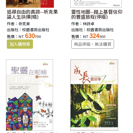
追尋自由的真諦--祈克果
靈性地圖--踏上基督信仰
論人生抉擇(精)
的豐盛旅程(停版)
作者：祈克果
作者：林詩卓
出版社：校園書房出版社
出版社：校園書房出版社
630
324
售價：NT
700
售價：NT
360
商品停版，無法購買