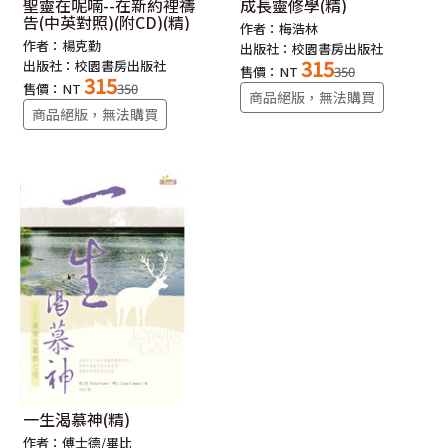
聖靈在呢喃--在新約裡禱
成長靈修學(精)
告(中英對照)(附CD)(精)
作者：梅浩林
作者：楊克勤
出版社：校園書房出版社
315
出版社：校園書房出版社
售價：NT
350
315
售價：NT
350
商品絕版，無法購買
商品絕版，無法購買
一生渴慕神(精)
作者：傅士德/畢比