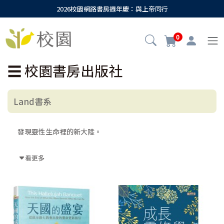
2026校園網路書房週年慶：與上帝同行
0
☰
校園書房出版社
Land書系
發現靈性生命裡的新大陸。
我們喜歡發現新的事物，
看更多
發現的過程充滿冒險、犯難、刺激和學習，
有滿滿的祝福與收穫。
也因此，我們用上許許多多的力量，
要在這個世界裡尋找新大陸：
以色列尋找迦南美地、鄭和下西洋、