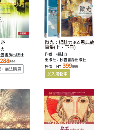
上帝
微光：楊腓力365恩典故
事集(上、下冊)
腓力
作者：楊腓力
校園書房出版社
288
出版社：校園書房出版社
320
399
售價：NT
399
版，無法購買