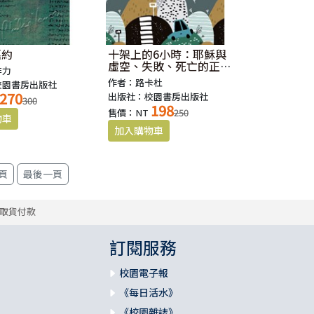
舊約
十架上的6小時：耶穌與
虛空、失敗、死亡的正面
腓力
對決(原書名:一個星期五
作者：路卡杜
校園書房出版社
的6小時)
270
出版社：校園書房出版社
300
198
售價：NT
250
取貨付款
訂閱服務
校園電子報
《每日活水》
《校園雜誌》