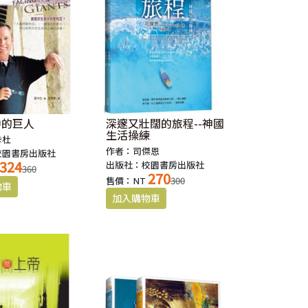
中的巨人
深邃又壯闊的旅程--神國
生活操練
卡杜
作者：司傑恩
校園書房出版社
324
出版社：校園書房出版社
360
270
售價：NT
300