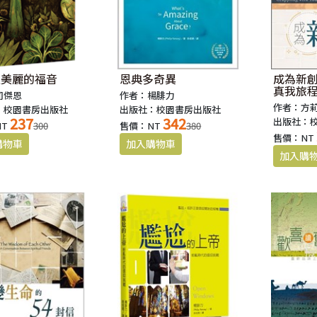
又美麗的福音
恩典多奇異
成為新創
真我旅
司傑恩
作者：楊腓力
作者：方
：校園書房出版社
出版社：校園書房出版社
237
342
出版社：
NT
300
售價：NT
380
售價：NT