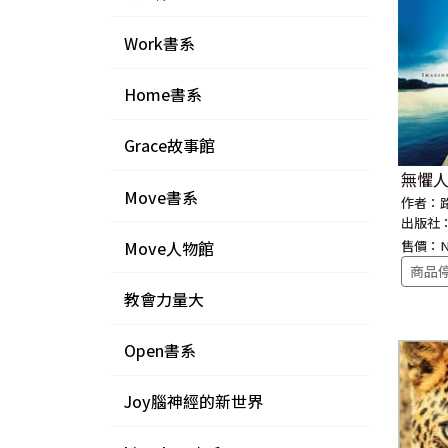
Work書系
Home書系
Grace故事館
無懼人
Move書系
作者：
出版社
Move人物館
售價：
商品
教會力量大
Open書系
Joy腦神經的新世界