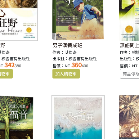
狂野
男子漢養成班
無語問
艾傑奇
作者：艾傑奇
作者：楊
：校園書房出版社
出版社：校園書房出版社
出版社：
342
360
NT
380
售價：NT
400
售價：NT
商品停