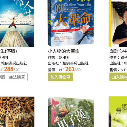
生(停版)
小人物的大革命
面對心
路卡杜
作者：路卡杜
作者：路
：校園書房出版社
出版社：校園書房出版社
出版社：
288
261
NT
320
售價：NT
330
售價：NT
停版，無法購買