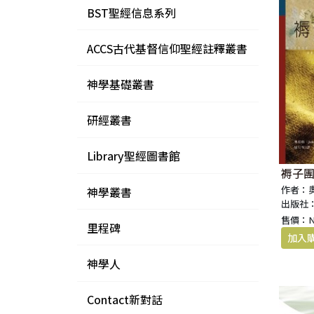
靠著
BST聖經信息系列
靠著
ACCS古代基督信仰聖經註釋叢書
然而
神學基礎叢書
靠著
靠著
研經叢書
靠著
付出
Library聖經圖書館
付出
褥子
作者：
神學叢書
「Li
出版社
生命
售價：
里程碑
生活
我們
神學人
「凡
Contact新對話