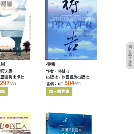
回
出
版
社
專
鳳凰
禱告
區
傑奇夫妻
作者：楊腓力
校園書房出版社
出版社：校園書房出版社
297
504
330
售價：NT
560