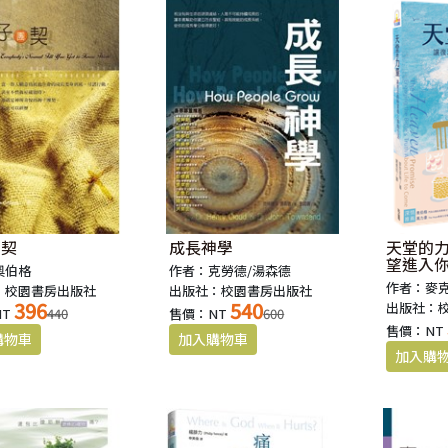
獲取，學生才能從書本中汲取夠用的知識；
獲取，我們成為一個獨立的、能自給自足的個體。
，一個人的成熟，關鍵卻不在獲取，而在付出。
付出，我們所攝取的養分與能量，才不至於積累在體內而生病；
付出，我們所學習的知識，才有機會在工作中得到發揮；
付出，獨立的個體，才有可能建立團隊，朝更大的夢想邁進。
，讓一個人學會珍惜、學會謙卑；
，也讓一個人體會真正的快樂，是看見他人臉上的笑容。
團契
成長神學
天堂的
望進入
奧伯格
作者：克勞德/湯森德
ving生活館」認為，
作者：麥
：校園書房出版社
出版社：校園書房出版社
396
540
出版社：
要更豐盛，
NT
440
售價：NT
600
售價：NT
要更富足，
要先學會，什麼是付出。
想要保全生命的，必喪掉生命；凡喪掉生命的，必救活生命。」（路加福音