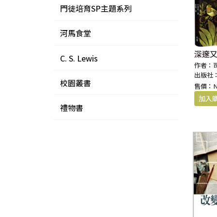
門徒培育SP主題系列
河馬食堂
深邃
C. S. Lewis
作者：
出版社
校園叢書
售價：
禮物書