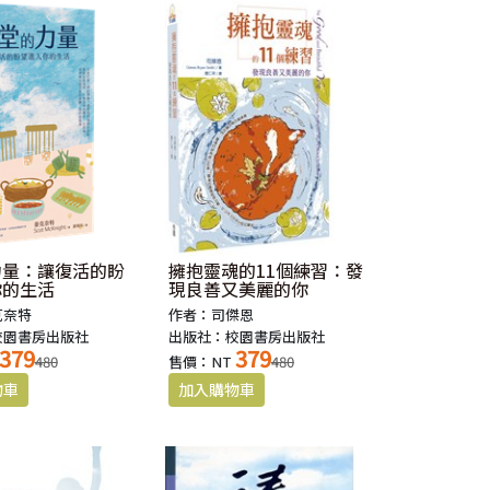
力量：讓復活的盼
擁抱靈魂的11個練習：發
你的生活
現良善又美麗的你
克奈特
作者：司傑恩
校園書房出版社
出版社：校園書房出版社
379
379
480
售價：NT
480
十七章33節）