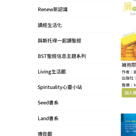
Renew新認識
讀經生活化
與斯托得一起讀聖經
BST聖經信息主題系列
擁抱
Living生活館
作者：
出版社
售價：
Spirituality心靈小站
Seed書系
Land書系
禱告館