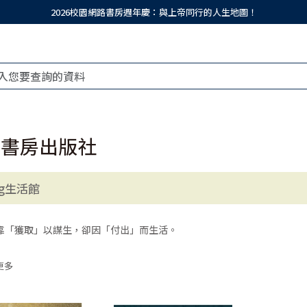
2026校園網路書房週年慶：與上帝同行的人生地圖！
園書房出版社
ing生活館
靠「獲取」以謀生，卻因「付出」而生活。
，是人的基本能力。
更多
獲取，胎兒才能從母親身上得到養分；
獲取，孩童才能從食物中取到足夠的能量；