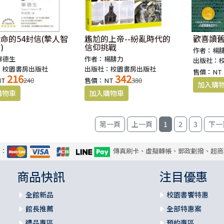
命的54封信(摯人智
尷尬的上帝--紛亂時代的
歡喜讀
)
信仰挑戰
作者：楊
畢德生
作者：楊腓力
出版社：
：校園書房出版社
出版社：校園書房出版社
售價：NT
216
342
NT
240
售價：NT
380
1
2
3
式：
傳真刷卡、虛擬轉帳、郵政劃撥、超商
商品快訊
注目優惠
全館新品
校園書饗特惠
館長推薦
全部特惠案
禮品專區
預約專區