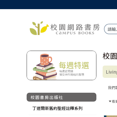
校
Liv
我們
校園書房出版社
獲取
看
靠著
丁道爾新舊約聖經註釋系列
靠著