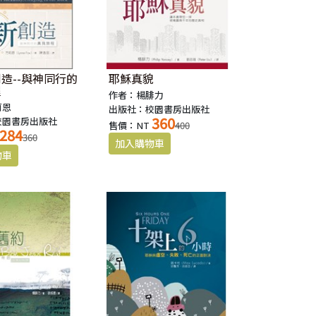
造--與神同行的
耶穌真貌
程
作者：楊腓力
莉恩
出版社：校園書房出版社
360
校園書房出版社
售價：NT
400
284
360