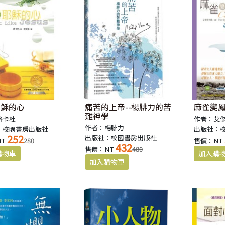
耶穌的心
痛苦的上帝--楊腓力的苦
麻雀變
難神學
路卡杜
作者：艾
作者：楊腓力
：校園書房出版社
出版社：
252
出版社：校園書房出版社
NT
280
售價：NT
432
售價：NT
480