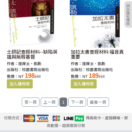
回
出
在這榮耀的使命當中，也蘊含著新生命的開展；
版
社
跟隨耶穌，走上一條向世界死、向自己死的路，
專
區
通往與三一上帝親密互動的嶄新生命，真實活出基督的樣式。
去探索這份使命的豐富內涵，以及經歷這份生命的榮耀，
正是「門徒培育SP」書系的目標；
士師記查經材料--缺陷英
加拉太書查經材料:福音真
雄與無瑕基督
以聖經（Scriptures）塑造門徒，依主題（primacy）拓廣門
重要
徒的視域，
作者：提摩太‧凱勒
作者：提摩太．凱勒
出版社：校園書房出版社
出版社：校園書房出版社
「門徒培育SP」書系邀請讀者與眾聖徒一同走上門徒之路，
198
189
售價：NT
220
售價：NT
210
和摩西、以賽亞、以西結、馬太、馬可、路加、約翰、保羅，
也和馬丁路德、加爾文、魏樂德、賴特、提摩太•凱勒一起學
作主門徒，
從聖經所揭示的異象與方向、動力與熱情、方法與途徑，
1
探索門徒生命的簡單與不簡單！
付款方式：
傳真刷卡、虛擬轉帳、郵
門徒培育SP，塑造「世界在等待的門徒」。
政劃撥、超商取貨付款