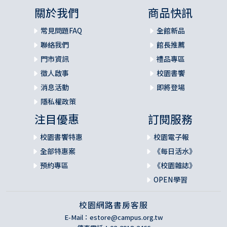
關於我們
商品快訊
常見問題FAQ
全館新品
聯絡我們
館長推薦
門市資訊
禮品專區
徵人啟事
校園書饗
消息活動
即將登場
隱私權政策
注目優惠
訂閱服務
校園書饗特惠
校園電子報
全部特惠案
《每日活水》
預約專區
《校園雜誌》
OPEN學習
校園網路書房客服
E-Mail：
estore@campus.org.tw