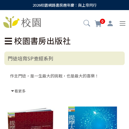
2026校園網路書房週年慶：與上帝同行
0
☰
校園書房出版社
門徒培育SP查經系列
作主門徒，是一生最大的挑戰，也是最大的喜樂！
一切都始於耶穌基督的呼召：「來跟從我！」
看更多
於是，我們成了耶穌基督的門徒。
出乎我們意料的，這代表的是有分於新的創造，成為新的人
類，
是「上帝的子民」，要實現上帝給亞伯拉罕的應許，使萬民蒙
福。