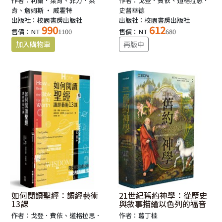
作者：利蘭．萊肯、菲力．萊
作者：戈登．費依、道格拉思．
肯、詹姆斯 ‧ 威霍特
史督華德
出版社：校園書房出版社
出版社：校園書房出版社
990
612
售價：NT
1100
售價：NT
680
再版中
如何閱讀聖經：讀經藝術
21世紀舊約神學：從歷史
13課
與敘事描繪以色列的福音
作者：戈登．費依、道格拉思．
作者：葛丁桂