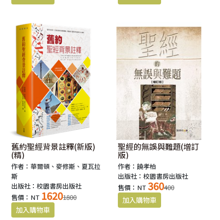
舊約聖經背景註釋(新版)
聖經的無誤與難題(增訂
(精)
版)
作者：華爾頓、麥修斯、夏瓦拉
作者：饒孝柏
斯
出版社：校園書房出版社
360
出版社：校園書房出版社
售價：NT
400
1620
售價：NT
1800