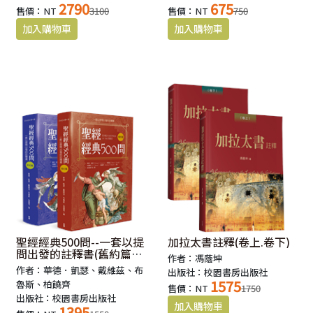
2790
675
售價：NT
3100
售價：NT
750
聖經經典500問--一套以提
加拉太書註釋(卷上.卷下)
問出發的註釋書(舊約篇．
作者：馮蔭坤
新約篇)
作者：華德．凱瑟、戴維茲、布
出版社：校園書房出版社
1575
魯斯、柏饒齊
售價：NT
1750
出版社：校園書房出版社
1395