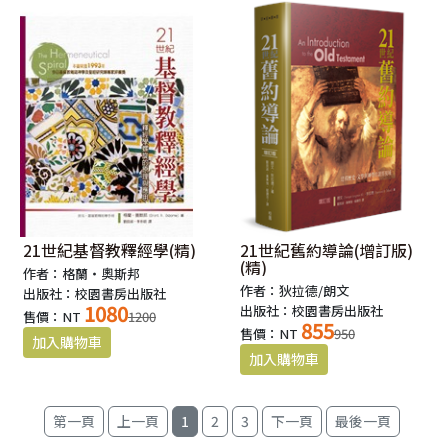
21世紀基督教釋經學(精)
21世紀舊約導論(增訂版)
(精)
作者：格蘭‧奧斯邦
作者：狄拉德/朗文
出版社：校園書房出版社
1080
出版社：校園書房出版社
售價：NT
1200
855
售價：NT
950
1
2
3