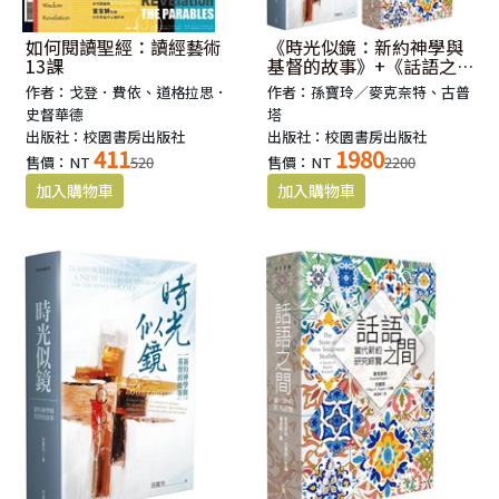
如何閱讀聖經：讀經藝術
《時光似鏡：新約神學與
13課
基督的故事》+《話語之
間：當代新約研究綜覽》
作者：戈登．費依、道格拉思．
作者：孫寶玲／麥克奈特、古普
史督華德
塔
出版社：校園書房出版社
出版社：校園書房出版社
411
1980
售價：NT
520
售價：NT
2200