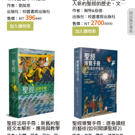
入新約聖經的歷史、文
作者：劉加恩
學、神學世界(上冊)(下冊)
作者：賴特&伯德
出版社：校園書房出版社
回
396
出版社：校園書房出版社
出
售價：NT
440
版
2700
售價：NT
3000
社
專
區
聖經活用手冊：新舊約聖
聖經導覽手冊：逐卷讀經
經文本解析、應用與教學
的藝術(如何閱讀聖經2)