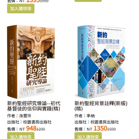
售價：NT
1550
新約聖經研究導論--初代
新約聖經背景註釋(新版)
基督徒的信仰與實踐(精)
(精)
作者：孫寶玲
作者：季納
出版社：校園書房出版社
出版社：校園書房出版社
948
1350
售價：NT
1200
售價：NT
1500