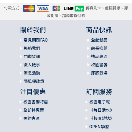
付款方式：
傳真刷卡、虛擬轉帳、郵
政劃撥、超商取貨付款
關於我們
商品快訊
常見問題FAQ
全館新品
聯絡我們
館長推薦
門市資訊
禮品專區
徵人啟事
校園書饗
消息活動
即將登場
隱私權政策
注目優惠
訂閱服務
校園書饗特惠
校園電子報
全部特惠案
《每日活水》
預約專區
《校園雜誌》
OPEN學習