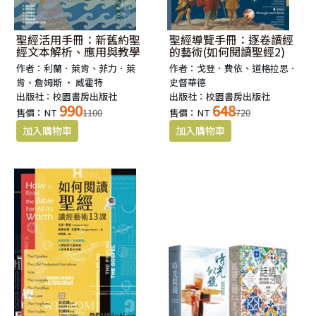
聖經活用手冊：新舊約聖
聖經導覽手冊：逐卷讀經
經文本解析、應用與教學
的藝術(如何閱讀聖經2)
作者：利蘭．萊肯、菲力．萊
作者：戈登．費依、道格拉思．
肯、詹姆斯 ‧ 威霍特
史督華德
出版社：校園書房出版社
出版社：校園書房出版社
990
648
售價：NT
1100
售價：NT
720