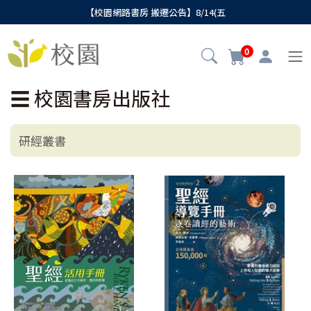
【校園網路書房 搬遷公告】8/14(五
0
☰
校園書房出版社
研經叢書