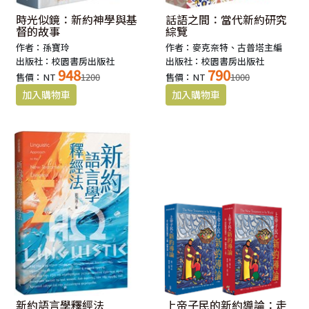
時光似鏡：新約神學與基
話語之間：當代新約研究
督的故事
綜覽
作者：孫寶玲
作者：麥克奈特、古普塔主編
出版社：校園書房出版社
出版社：校園書房出版社
948
790
售價：NT
1200
售價：NT
1000
新約語言學釋經法
上帝子民的新約導論：走