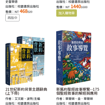
史督華德
出版社：校園書房出版社
1440
出版社：校園書房出版社
售價：NT
1600
468
售價：NT
520
再版中
21世紀新約背景主題辭典
新舊約聖經故事導覽--175
(上下冊)
個聖經敘事的解經與應用
作者：艾文斯、波特/主編
作者：華爾頓、金．華爾頓
出版社：校園書房出版社
出版社：校園書房出版社