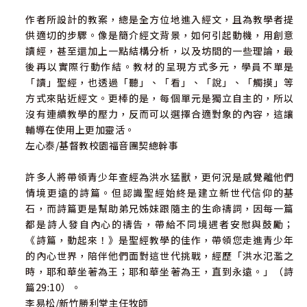
作者所設計的教案，總是全方位地進入經文，且為教學者提
供適切的步驟。像是簡介經文背景，如何引起動機，用創意
讀經，甚至還加上一點結構分析，以及坊間的一些理論，最
後再以實際行動作結。教材的呈現方式多元，學員不單是
「讀」聖經，也透過「聽」、「看」、「說」、「觸摸」等
方式來貼近經文。更棒的是，每個單元是獨立自主的，所以
沒有連續教學的壓力，反而可以選擇合適對象的內容，這讓
輔導在使用上更加靈活。
左心泰/基督教校園福音團契總幹事
許多人將帶領青少年查經為洪水猛獸，更何況是感覺離他們
情境更遠的詩篇。但認識聖經始終是建立新世代信仰的基
石，而詩篇更是幫助弟兄姊妹跟隨主的生命禱詞，因每一篇
都是詩人發自內心的禱告，帶給不同境遇者安慰與鼓勵；
《詩篇，動起來！》是聖經教學的佳作，帶領您走進青少年
的內心世界，陪伴他們面對這世代挑戰，經歷「洪水氾濫之
時，耶和華坐著為王；耶和華坐著為王，直到永遠。」（詩
篇29:10）。
李易松/新竹勝利堂主任牧師