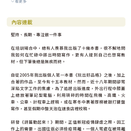
看更多
附錄：
一、學生本聚會教材
內容連載
內含本書十三個單元教材授課所需之文字資料與閱讀經文。
堅持、長期、專注做一件事
二、各單元教學附件檔案
內含教材授課需印製之學習單或紙品檔案。
在培訓場合中，總有人羨慕我出版了十幾本書，很不解地問
我如何在忙碌中挪出時間寫作，更有人提到自己也想寫教
三、動態式小組查經教材介紹
材，但下筆後總是無疾而終。
《讓查經動起來！──動態式小組查經的引導技巧》
《問出好問題──讓青少年愛上查經的提問法》
自從2005年我出版個人第一本書《玩出好品格》之後，加上
《腓立比書動起來！》
合著的作品，至今有十五本教材。然而，近十八年期間卻常
《馬可福音動起來！》
深陷文字工作的焦慮，為了追趕出版進度，外出行程中膝蓋
《羅馬書動起來！》
上總放著筆記型電腦，利用瑣碎的時間在飛機、高鐵、火
車、公車、計程車上趕稿，或在寒冬中裹著厚棉被敲打鍵盤
寫作，甚至假期中整天泡在速食店裡校稿。
研發《詩篇動起來！》期間，正值新冠疫情肆虐之際，因工
作上的需要，出國往返必須檢疫隔離，一個人常處在被隔離