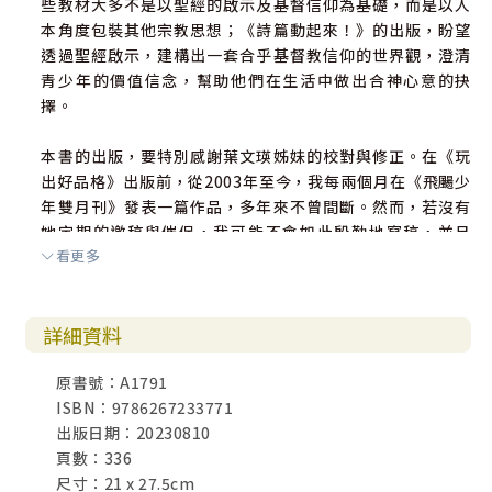
些教材大多不是以聖經的啟示及基督信仰為基礎，而是以人
本角度包裝其他宗教思想；《詩篇動起來！》的出版，盼望
透過聖經啟示，建構出一套合乎基督教信仰的世界觀，澄清
青少年的價值信念，幫助他們在生活中做出合神心意的抉
擇。
本書的出版，要特別感謝葉文瑛姊妹的校對與修正。在《玩
出好品格》出版前，從2003年至今，我每兩個月在《飛颺少
年雙月刊》發表一篇作品，多年來不曾間斷。然而，若沒有
她定期的邀稿與催促，我可能不會如此殷勤地寫稿，並且
看更多
「堅持、長期、專注做一件事」。在文字工作的使命中，文
瑛姊妹是幫助我的「貴人」。
詳細資料
此外，要格外感謝「校園書房出版社」文字部團隊給予的協
助；謝謝胡嵐芸姊妹、林子皓弟兄、陳玟錚姊妹、東紋尼姊
原書號：A1791
妹，以及美編黃志雄弟兄的用心，使稿件得以精緻地呈現在
ISBN：9786267233771
讀者面前。謝謝「中華福音神學院」舊約教授、教牧博士科
出版日期：20230810
暨宣教博士科主任吳獻章老師，在繁忙中為本書寫推薦序，
頁數：336
這份師生情誼令人銘感於心；感謝「浸信會百年教會」林子
尺寸：21 x 27.5cm
傑牧師寫序推薦本書，引導讀者從青少年輔導的角度，認識