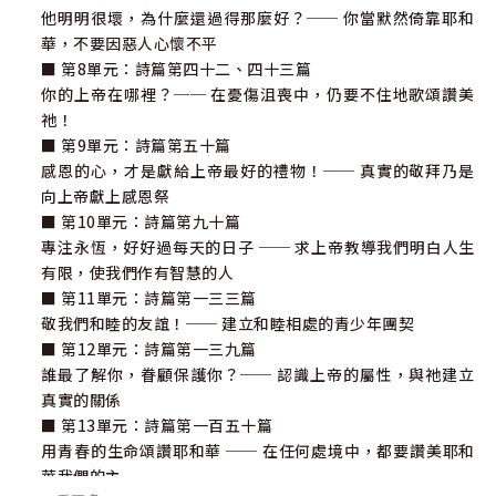
他明明很壞，為什麼還過得那麼好？── 你當默然倚靠耶和
華，不要因惡人心懷不平
■ 第8單元：詩篇第四十二、四十三篇
你的上帝在哪裡？── 在憂傷沮喪中，仍要不住地歌頌讚美
祂！
■ 第9單元：詩篇第五十篇
感恩的心，才是獻給上帝最好的禮物！── 真實的敬拜乃是
向上帝獻上感恩祭
■ 第10單元：詩篇第九十篇
專注永恆，好好過每天的日子 ── 求上帝教導我們明白人生
有限，使我們作有智慧的人
■ 第11單元：詩篇第一三三篇
敬我們和睦的友誼！── 建立和睦相處的青少年團契
■ 第12單元：詩篇第一三九篇
誰最了解你，眷顧保護你？── 認識上帝的屬性，與祂建立
真實的關係
■ 第13單元：詩篇第一百五十篇
用青春的生命頌讚耶和華 ── 在任何處境中，都要讚美耶和
華我們的主