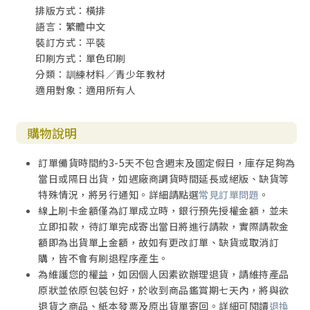
排版方式：橫排
《詩篇動起來！》在聖經教育中的實用性。
語言：繁體中文
裝訂方式：平裝
感謝「基督教校園福音團契」總幹事左心泰、「新竹勝利
印刷方式：單色印刷
堂」主任牧師李易松為本書寫精彩的推薦文，這份多年來在
分類：訓練材料／青少年教材
青少年事工上的情誼，帶給作者極大的鼓勵。最後，也謝謝
適用對象：適用所有人
愛妻慧蘭，以及語歆、楷歆的關懷與支持，使我在宣教旅程
中得享家庭的溫馨，並在上帝的愛中經歷祂信實的同在。
購物說明
洪中夫
===
訂單備貨時間約3-5天不包含週末及國定假日，庫存足夠為
打開心靈的窗戶
當日或隔日出貨，如遇廠商調貨時間延長或絕版、缺貨等
特殊情況，將另行通知。詳細請點選
常見訂單問題
。
在寫完前一本書《羅馬書動起來！》之後，中夫哥和我開始
線上刷卡金額僅為訂單成立時，銀行預先授權金額，並未
討論下一本要寫哪一卷，我們先決定仍是舊約的範圍，先後
立即扣款，待訂單完成寄出當日將進行請款，實際請款金
討論了傳道書、箴言、尼希米記和詩篇。我們最後以詩篇來
額即為出貨單上金額，故如有更改訂單、缺貨或取消訂
研發教材，因為中夫哥發現，詩篇在目前在華人教會中的青
購，皆不會有刷退程序產生。
少年查經教材最缺乏。
為維護您的權益，如因個人因素欲辦理退貨，請維持產品
原狀並依原包裝包好，於收到商品鑑賞期七天內，將與欲
我們在設計教材上以「打開心靈的窗戶，與自己相遇，與神
退貨之商品、紙本發票及原出貨單寄回。詳細可閱讀
退換