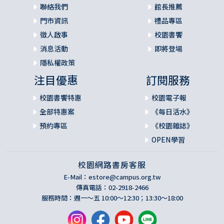
聯絡我們
館長推薦
謝謝我的太太鈺珣在許多時候必須將老公「放生」，忍耐我
門市資訊
禮品專區
稿件寫不出來時的焦慮，忍耐我活在經文裡，而無法跨越幾
徵人啟事
校園書饗
千年時空來回應她當下的需要。
消息活動
即將登場
謝謝台中主恩教會的弟兄姊妹們，常常聽到我寫不出來時的
隱私權政策
各種碎念，我好多次躲到會友的咖啡店閉關，在老喬的咖啡
注目優惠
訂閱服務
和好吃的pizza幫助下，有精神力繼續往下寫，詩篇第五十篇
就是聽你們感恩的見證後刪掉重寫出來的（寫不出來的焦慮
校園書饗特惠
校園電子報
心情被感恩的故事激勵）。
全部特惠案
《每日活水》
預約專區
《校園雜誌》
謝謝廖允辰姊妹和羅丹菱傳道，兩位在我剛開始困在第一、
OPEN學習
二單元時，提供了重要的幫助，那天的討論幫助我重新調整
了寫作的重點，每一單元的開始皆用青少年切身的議題，帶
校園網路書房客服
入課程主題的介紹。雖然彼此沒有機會再進行後續的討論實
為可惜，特藉此序向兩位姊妹致謝。
E-Mail：
estore@campus.org.tw
傳真電話：02-2918-2466
服務時間：週一～五 10:00～12:30；13:30～18:00
最後，感謝信實的上帝，垂聽我多年前的禱告。當我讀經讀
到很挫折，很多經文讀不懂，我發出了想讀懂的吶喊。是主
親自用詩篇一一九篇33〜40節調整我讀經的態度，在此見證