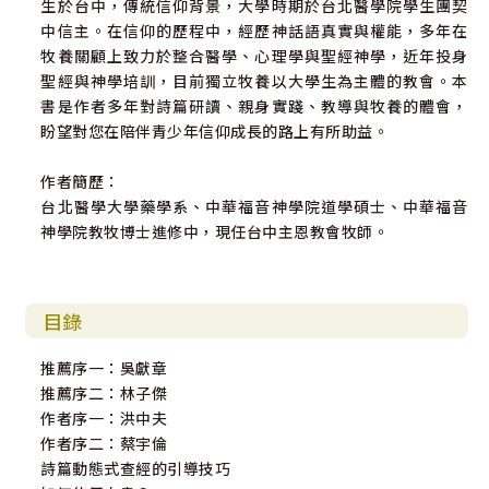
生於台中，傳統信仰背景，大學時期於台北醫學院學生團契
中信主。在信仰的歷程中，經歷神話語真實與權能，多年在
牧養關顧上致力於整合醫學、心理學與聖經神學，近年投身
聖經與神學培訓，目前獨立牧養以大學生為主體的教會。本
書是作者多年對詩篇研讀、親身實踐、教導與牧養的體會，
盼望對您在陪伴青少年信仰成長的路上有所助益。
作者簡歷：
台北醫學大學藥學系、中華福音神學院道學碩士、中華福音
神學院教牧博士進修中，現任台中主恩教會牧師。
目錄
推薦序一：吳獻章
推薦序二：林子傑
作者序一：洪中夫
作者序二：蔡宇倫
詩篇動態式查經的引導技巧