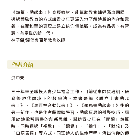
《詩篇，動起來！》查經教材，能幫助教會輔導滿血回歸，
透過體驗教育的方式讓青少年更深入地了解詩篇的內容和意
義，在耶和華的真理上建立信仰價值觀，成為有品德、有智
慧、有靈性的新一代。
林子傑/浸信會百年教會牧師
作者介紹
洪中夫
三十年來全職投入青少年福音工作，目前從事師資培訓，研
發後現代處境下的教學法。本書是繼《腓立比書動起
來！》、《馬可福音動起來！》、《羅馬書動起來！》後的
另一新作，也是作者將體驗學習、動態反思的引導技巧，應
用於詩歌智慧書的創新思維，幫助青少年在「閱讀」詩篇
時，同時透過「視覺」、「聽覺」、「操作」、「默想」及
「口語表達」等方式，同理詩人的生命歷程，活出信仰的價