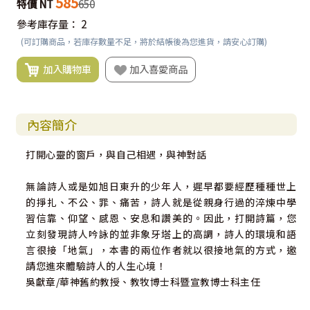
585
特價 NT
650
參考庫存量：
2
(可訂購商品，若庫存數量不足，將於結帳後為您進貨，請安心訂購)
加入購物車
加入喜愛商品
內容簡介
打開心靈的窗戶，與自己相遇，與神對話
無論詩人或是如旭日東升的少年人，遲早都要經歷種種世上
的掙扎、不公、罪、痛苦，詩人就是從親身行過的淬煉中學
習信靠、仰望、感恩、安息和讚美的。因此，打開詩篇，您
立刻發現詩人吟詠的並非象牙塔上的高調，詩人的環境和語
言很接「地氣」，本書的兩位作者就以很接地氣的方式，邀
請您進來體驗詩人的人生心境！
吳獻章/華神舊約教授、教牧博士科暨宣教博士科主任