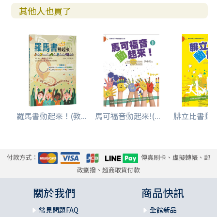
許更是神的期盼！
其他人也買了
此外，為強化教學者的授課深度，每一單元最後皆附有「教
學手札」，作為該篇的神學詮釋，或探討當代青少年的議
題、介紹教會屬靈遺產及補充相關的背景，內容十分精彩，
也請不要錯過喔！
謝謝中夫哥邀請我繼續一起以詩篇為題來寫作，和中夫哥的
討論幫助我對詩篇和整本聖經有更進一步的體會。以往我對
詩篇相對陌生，畢竟一百五十篇中熟悉的篇章，不及十之一
羅馬書動起來！(教...
馬可福音動起來!(...
腓立比書動起來
二，加上每一篇都有不同的背景與議題，對我而言非常有挑
戰性。我常常禱告，求聖靈帶領我跨過時空的限制，進入作
者的生命故事、處境與感受，好讓我能先讀懂，才能從中找
尋要書寫的角度。
付款方式：
傳真刷卡、虛擬轉帳、郵
政劃撥、超商取貨付款
禱告是本書能順利寫完重要的推手，許多次都經歷禱告後，
原本卡住的經文段落分析突然間突破了，這真是奇妙啊！詩
關於我們
商品快訊
人真實情感的流露，相當程度幫助我進入更深的自我覺察，
詩人走過的故事也成為我更深得醫治的契機。
常見問題FAQ
全館新品