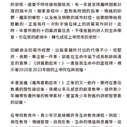
的狀態，還要不時地做核酸檢測，有一年甚至隔離時間累計
達四個半月。服事旅程中，面對長時間的孤單、情緒的抑
鬱、離家的鄉愁，以及無法預期的城市封控，這期間帶給我
鼓勵的，正是每月一次和宇倫在線上的詩篇寫作研討。此
時，本書所選的十四篇詩篇信息，不僅是舊約詩人的生命樂
章，也在我的處境中，轉化成從上帝而來的安慰。
回顧過去的寫作經歷，出版書籍所付出的代價不小，但堅
持、長期、專注做一件事，卻能在生命中留下成長軌跡與滿
足的喜樂；《詩篇動起來！》一書是我生命中的里程碑，標
示著2020至2023年間的上帝同在與祝福。
本書是繼《羅馬書動起來！》之後的又一創作，期待在書信
教義的理性論述後，接續以多元感官的創意教學，提供青少
年輔導牧養所需的教學素材，豐富青少年對舊約詩歌智慧書
的認識。
在學校教育中，青少年可能接觸許多生命教育課程。例如：
兩性教育、情緒管理、自我形象、生命的價值與意義等，這