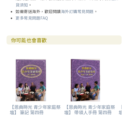
對話」為原則，並從詩篇一百五十篇中挑出十四篇（共計十
貨須知
。
三個單元）進行教案編寫。這些篇幅都和青少年階段的議題
如需寄送海外，歡迎閱讀
海外訂購常見問題
。
有關（如：自我形象、珍惜光陰、處理心懷不平的情緒、學
更多常見問題FAQ
習與人和睦相處、認識上帝的屬性等）。
每一單元的開頭，我們先將青少年當下的處境與信仰議題，
你可能也會喜歡
用當代的語言介紹出來，讓教材的使用者能很快地把握該篇
信息的核心。此外，我們設計簡單的引起動機活動，引導學
員探討該主題的興趣。為了幫助讀者了解詩人的寫作背景，
教材中也簡介每一篇的情境，讓詩篇不僅有經文，還有豐富
經文想像力，使人進入作者的視角，揣摩他的心路歷程，以
汲取詩篇所傳遞的生命智慧。
我們也為青少年設計反思的活動幫助他們認知經文，幫助他
們自我覺察（這是更為重要的），盼望透過詩人在詩篇中的
自我揭露，帶領青少年們更深地檢視自己當下的生命狀態，
好使他們在成長的過程中奠定美好的信仰根基。當然，這些
【恩典時光 青少年家庭祭
【恩典時光 青少年家庭祭
【
壇】 筆記 第四冊
壇】 帶領人手冊 第四冊
壇】
課程有許多地方是需要教學者也分享自己的軟弱與掙扎，如
果有好的引導與陪伴，相信輔導與青少年必能藉此建立起真
實的牧養關係，成為他們的屬靈同伴。這是作者的期盼，或