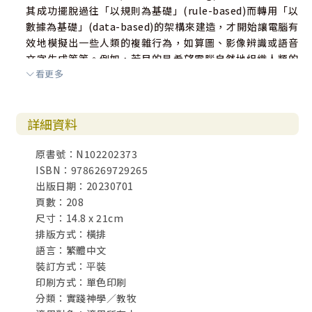
其成功擺脫過往「以規則為基礎」(rule-based)而轉用「以
數據為基礎」(data-based)的架構來建造，才開始讓電腦有
附錄一：看ChatGPT如何傳福音
效地模擬出一些人類的複雜行為，如算圖、影像辨識或語音
文字生成等等。例如，若目的是希望電腦自然地組織人類的
看更多
話語來回答（而非制式的模板），傳統的想法是需要先教電
腦關於語言學的基本知識，例如哪些是名詞、動詞或介系詞
等等，才能放心讓它來組織。
詳細資料
但這樣的效果仍然相對呆板且錯誤率無法被接受，目前
原書號：N102202373
的AI發展幾乎已經完全放棄這條進路（包括本文的主角Chat
ISBN：9786269729265
GPT），而是讓電腦直接讀取大量的自然語言文本，藉由計
出版日期：20230701
算同一個字詞在不同前後文中的相對出現機率，使其模擬在
頁數：208
特定脈絡中的文字表達。目前許多人常用的Google網路翻譯
尺寸：14.8 x 21cm
也是因為採用這類演算法而大大提升其可靠程度。
排版方式：橫排
語言：繁體中文
裝訂方式：平裝
印刷方式：單色印刷
二、對自然語言的掌握
分類：實踐神學／教牧