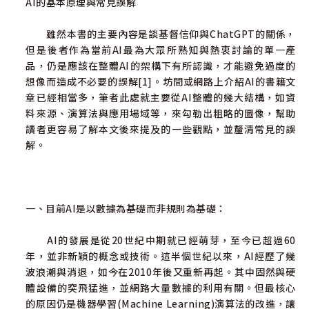
AI的基本原理與常見誤解
第五幕：領悟
雖然本書的主要內容是談基督信仰與ChatGPT的關係，
但是後者作為當前AI最為大眾所熟知與熱衷討論的單一產
當AI承載上帝的道所帶來的牧養新挑戰
品，仍是應該在整體AI的架構下有所認識，才能避免過度的
想像而造成不必要的誤解[1]。坊間或網路上介紹AI的書籍文
問與答：使用與搭配
章已經相當多，筆者此處就主要從AI整體的幾大結構，如資
料來源、演算法與應用場域等，來勾勒出粗略的圖像，幫助
ChatGPT概念實作：AI的關懷陪伴指南
讀者更容易了解本文後來提及的一些觀點，並釐清常見的誤
解。
本章注釋
柒 與AI一同迎接未來
一、目前AI是以數據為基礎而非規則為基礎：
第六幕：成長
AI的發展是從20世紀中期就已經萌芽，至今已超過60
直面AI時代的到來
年，並非新穎的概念或技術。這半個世紀以來，AI經歷了幾
波浪潮與消退，如今在2010年後又重新再起。其中固然與硬
問與答（兼AI實作）：未來與關注
體設備的突飛猛進，並網路大量數據的利用有關。但最核心
的原因仍是機器學習(Machine Learning)演算法的改進，讓
本章注釋