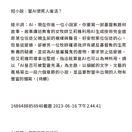
問與答：發現與修正
短小說：當AI使死人復活？
ChatGPT概念實作：AI來當策展人
提示詞：AI，現在你是一位小說家，你要寫一部基督教題材
故事，故事講述教會的女牧師艾莉雅利用AI生成技術完全還
本章注釋
原某位信徒父親生前的模樣與聲音，好安慰那位信徒的心。
但是這麼做，卻被另一位牧師羅德批評有違反基督教的生死
伍 從救贖論看ChatGPT
教義的疑慮，並認為AI是屬魔鬼的產物，要求禁止這麼做，
但艾莉雅同樣拿出聖經，指出就算是AI也可以為神所用。請
第四幕：碰撞
以「AI是否可被聖靈充滿」為主題，以細膩的文字、文藝的
風格寫出一段六個章節的小說，並且要對當中出現的人物有
AI有待持續改善，但幅度取決於人類自己
豐富的描寫。(待續)
問與答：模型與開發
ChatGPT概念實作： 用ChatGPT協助改善教會？
1686488856940截圖 2023-06-16 下午2.44.41
本章注釋
陸 從啟示論看ChatGPT