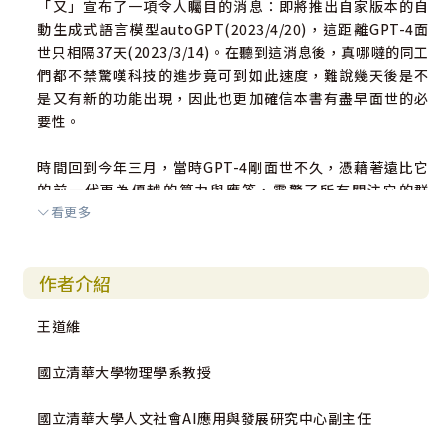
「又」宣布了一項令人矚目的消息：即將推出自家版本的自
動生成式語言模型autoGPT(2023/4/20)，這距離GPT-4面
世只相隔37天(2023/3/14)。在聽到這消息後，真哪噠的同工
們都不禁驚嘆科技的進步竟可到如此速度，難說幾天後是不
是又有新的功能出現，因此也更加確信本書有盡早面世的必
要性。
時間回到今年三月，當時GPT-4剛面世不久，憑藉著遠比它
的前一代更為優越的算力與應答，震驚了所有關注它的群
看更多
體，也標誌著日後AI將會更深地影響人們。
對此，我們真哪噠有很強的預感，認為總有一天，教會與這
作者介紹
個生成式AI發生激烈的碰撞，於是，我們決定先為教會出一
本探討ChatGPT的書籍，好讓在「那日」到來時，教會界的
王道維
牧長們可以用此書作為參考，進而不致於會這麼手足無措。
國立清華大學物理學系教授
一開始，我們編輯部苦思沒有可用的素材成書，在經過幾次
禱告尋求後，才發現原來上帝早已開好道路，王道維老師的
國立清華大學人文社會AI應用與發展研究中心副主任
部落格文章〈道可道，非神道？──從基督信仰看能言善道
的ChatGPT與其對教會的挑戰〉正是我們所要的“key pap