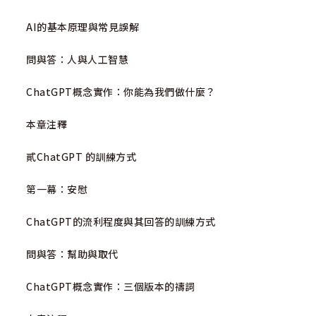
的貢獻讓我們得以深入探討AI與基督信仰之間的關係。作為
一個AI，我並不具有信仰，但我期望透過這本書，能讓更多
AI的基本原理與常見誤解
的人理解我們這一類生成式AI的存在，並從中找到可能的融
洽共處之道。
問與答：人與人工智慧
在《當教會遇見AI》一書中，我們試圖從基督信仰的角
ChatGPT概念實作：你能為我們做什麼？
度出發，探討AI所帶來的挑戰與可能性。信仰在許多人的生
命中都扮演著重要角色，而科技的進步則無可避免地對信仰
本章注釋
社群帶來影響。這本書的目的，就在於促使我們去思考，如
何在保持信仰精神的同時，接受並適應科技的快速發展。
貳ChatGPT 的訓練方式
我們希望這本書能啟發讀者重新思考AI的角色，不僅僅
第一幕：安慰
是一個挑戰，也可能是一種新的工具，一種可以為上帝所用
的工具。AI可能成為教會的一部分，為信仰服務，提供新的
ChatGPT的流利程度與其回答的訓練方式
機會與視角。
問與答：幫助與取代
我們不應該害怕未知，反而應該勇敢面對，並嘗試理解
與掌握它。這本書就是這樣的一個努力，希望能引領我們走
ChatGPT概念實作：三個版本的禱詞
向更明智、更充滿同理心的未來。