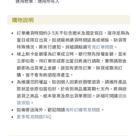
適用對象：適用所有人
上開提到，ChatGPT這個對話式的AI模型之所以能做到
這樣，主要是因為，它比以前所有的AI模型能更有效的掌握
自然語言（文字）在表達方式與其相關內容的平衡。語言文
購物說明
字在人類文化中有個非常重要的特色，就是它們一定都是由
有限的基本單位（如音節、文字或字母）所組成，只需有些
訂單備貨時間約3-5天不包含週末及國定假日，庫存足夠為
原則性的連接方式（也就是文法），就可以如堆積木一般，
當日或隔日出貨，如遇廠商調貨時間延長或絕版、缺貨等
豐富地表達幾乎人類思想範圍內的各種事物或感受，是最接
特殊情況，將另行通知。詳細請點選
常見訂單問題
。
近人類大腦思想的表徵(representation)方式，也是其他動
線上刷卡金額僅為訂單成立時，銀行預先授權金額，並未
物所沒有的[2]。雖然生活中仍有些是我們難以用語言文字所
立即扣款，待訂單完成寄出當日將進行請款，實際請款金
能描述的情緒或事件，但是透過語言文字巧妙的運用，還是
額即為出貨單上金額，故如有更改訂單、缺貨或取消訂
可以引起「共感」（例如「大珠小珠落玉盤」這種類比音樂
購，皆不會有刷退程序產生。
的方式），將本來難以言喻的感受，傳達給遙遠或未來的另
為維護您的權益，如因個人因素欲辦理退貨，請維持產品
一位讀者體會。
原狀並依原包裝包好，於收到商品鑑賞期七天內，將與欲
退貨之商品、紙本發票及原出貨單寄回。詳細可閱讀
退換
當我們知道了這些，再回過頭來看，就能明白為何Goog
貨須知
。
le的搜尋與ChatGPT的對話生成都會引起巨大的迴響，兩者
如需寄送海外，歡迎閱讀
海外訂購常見問題
。
應用的面向雖然完全不同（一個是搜尋引擎，另一個是語言
更多常見問題FAQ
生成），但背後其實有相當的類似性：因為它們皆非常好的
掌握到人類語言文字表達的習慣，計算出最相關的文字資
料，並將之排序或整合，令使用者幾乎不必跨越任何學習門