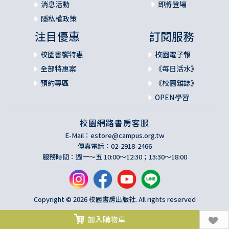
消息活動
即將登場
聽，慢慢的說，慢慢的動怒」。這是鼓勵我們要多傾聽，少
隱私權政策
發言。在輔導時，你需要以開放的心態傾聽這位信徒的困擾
和煩惱，讓他感受到被接納和理解的感覺。這是一種重要的
注目優惠
訂閱服務
心理諮詢技巧，能夠讓輔導者更好地理解受輔者的問題，並
校園書饗特惠
校園電子報
提供適當的支持。
全部特惠案
《每日活水》
3. 提供實際的協助：《雅各書》2章15-16節中，我們被教導
預約專區
《校園雜誌》
不僅僅關心他人的精神需求，也要關心他人的物質需求。如
OPEN學習
果這位信徒有經濟困難，教會或社區可能可以提供一些實質
的幫助。同時，遵循心理諮詢的原則，這些幫助應該在尊重
校園網路書房客服
其自主權的前提下提供。
E-Mail：
estore@campus.org.tw
傳真電話：02-2918-2466
4. 引導他找到希望：根據《羅馬書》15章13節，我們知道，
服務時間：週一～五 10:00～12:30；13:30～18:00
希望來自於上帝：「願賜盼望的神，因你們的信將一切的喜
樂、平安充滿你們的心，使你們藉著聖靈的能力大有盼
望。」 在輔導中，你可以引導這位信徒回顧上帝在他生命中
的作為，並鼓勵他在未來中尋找希望。這符合心理諮詢中引
Copyright © 2026 校園書房出版社. All rights reserved
導客戶找到希望和自我韌性的原則。
加入購物車