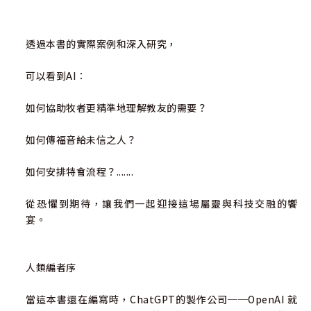
透過本書的實際案例和深入研究，
可以看到AI：
如何協助牧者更精準地理解教友的需要？
如何傳福音給未信之人？
如何安排特會流程？.......
從恐懼到期待，讓我們一起迎接這場屬靈與科技交融的饗
宴。
人類編者序
當這本書還在編寫時，ChatGPT的製作公司──OpenAI 就