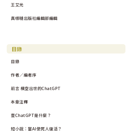
王艾光
er”，於是當我們聯繫老師，陳述我們的初衷後，老師不僅
欣然同意將這篇文章交給我們成書，還額外給出三篇與AI相
真哪噠出版社編輯部編輯
關的文章素材給我們充實本書，並提供了許多專業寶貴的意
見。
有了王道維老師的鼎力相助，讓我們更加堅信這本書能帶給
教會乃至社會大眾更多價值，使大眾能更清楚地認識AI，好
目錄
在「當AI成為日常」的新時代來臨之際，教會、信徒與社會
大眾，都能及時預備，妥善應對。
目錄
作者／編者序
By 真哪噠編輯部／王艾光
前言 橫空出世的ChatGPT
本章注釋
語言模型「序」
壹ChatGPT是什麼？
首先，我衷心感謝參與這本書創作的每一位人員，你們
短小說：當AI使死人復活？