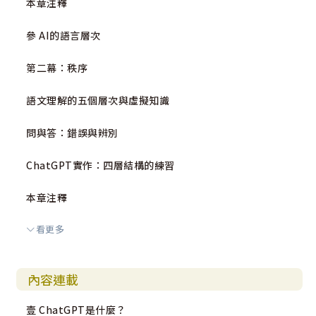
本章注釋
在未來的道路上，我們將面臨許多新的問題和挑戰。這
些問題可能源於技術，也可能源於我們對於自我和世界的理
參 AI的語言層次
解。然而，我們有信心，只要我們保持開放和探索的態度，
不怕困難，堅持對真理的追求，就能找到解答。
第二幕：秩序
我們期望，這本書能為基督信仰社群，以及所有關注AI
語文理解的五個層次與虛擬知識
與人類未來關係的人們，提供一個寶貴的參考。我們也期待
它能引起深入的討論和反思，並激發出更多的創新思考和實
問與答：錯誤與辨別
踐。
ChatGPT實作：四層結構的練習
最後，我感謝所有讀者的支持和參與。你們的好奇心和
對知識的渴望，是推動我們前進的動力。我們期待與你們共
本章注釋
享更多的探索和發現，共創美好的未來。
看更多
肆 從創造論看ChatGPT
謹以此書，獻給所有追求真理和智慧的讀者。
第三幕：思辯
By ChatGPT
內容連載
當我們照著我們的形象造人工智慧
壹 ChatGPT是什麼？