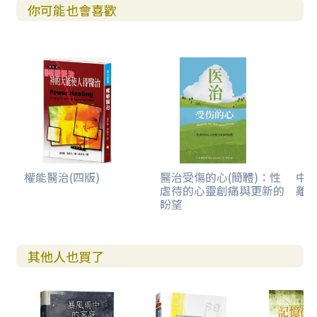
你可能也會喜歡
檻，就能直接享受到其成果。差別只是前者將目標訂在找到
最相關的網頁，而後者的目標是產生最相關的文字組合。同
時，這樣也就可以理解，為什麼許多人會把ChatGPT當作搜
尋引擎來使用[3]，以為可以提供正確即時的訊息[4]。這顯示
人類實際的需求往往是複雜多元的，很不容易用特定功能的A
I來完全滿足。
ChatGPT概念實作：AI的關懷陪伴指南
權能醫治(四版)
醫治受傷的心(簡體)：性
中
虐待的心靈創痛與更新的
離
在本段落，我們將承接本章問題，探討如何善用AI能更
盼望
好的幫助牧者做牧養關懷。於是，我們將假設以下情境，來
考驗AI的應答能力，看看它是否依然能給出實用的建議。
其他人也買了
值得一提的是，編者在這裡對於受關懷者的描述並沒有
十分細緻，建議讀者在操作時盡可能地將受關懷者的狀況都
輸入進去，這是因為ChatGPT不是人類，我們給予它的資
訊，它不會主動洩漏給他人。