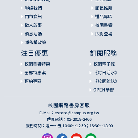
聯絡我們
館長推薦
門市資訊
禮品專區
徵人啟事
校園書饗
消息活動
即將登場
隱私權政策
注目優惠
訂閱服務
校園書饗特惠
校園電子報
全部特惠案
《每日活水》
預約專區
《校園雜誌》
OPEN學習
校園網路書房客服
E-Mail：
estore@campus.org.tw
傳真電話：02-2918-2466
服務時間：週一～五 10:00～12:30；13:30～18:00