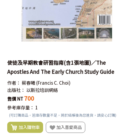
使徒及早期教會研習指南(含1張地圖)／The
Apostles And The Early Church Study Guide
作者：
蔡春曦
(Francis C. Choi)
出版社：
以斯拉培訓網絡
700
售價 NT
參考庫存量：
1
(可訂購商品，若庫存數量不足，將於結帳後為您進貨，請安心訂購)
加入購物車
加入喜愛商品