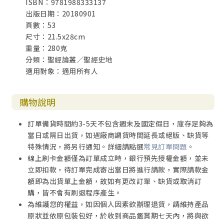
ISBN：9781988333137
出版日期：20180901
頁數：53
尺寸：21.5x28cm
重量：280克
分類：聖經論叢／聖經史地
適用對象：適用所有人
購物說明
訂單備貨時間約3-5天不包含週末及國定假日，庫存足夠為
當日或隔日出貨，如遇廠商調貨時間延長或絕版、缺貨等
特殊情況，將另行通知。詳細請點選
常見訂單問題
。
線上刷卡金額僅為訂單成立時，銀行預先授權金額，並未
立即扣款，待訂單完成寄出當日將進行請款，實際請款金
額即為出貨單上金額，故如有更改訂單、缺貨或取消訂
購，皆不會有刷退程序產生。
為維護您的權益，如因個人因素欲辦理退貨，請維持產品
原狀並依原包裝包好，於收到商品鑑賞期七天內，將與欲