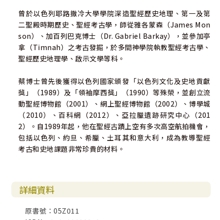
曾於以色列耶路撒冷大學學院深造聖經歷史地理、第一及第
二聖殿時期歷史、聖經考古學，師從雅各蒙森（James Mon
son）、加百列巴克博士（Dr. Gabriel Barkay），並參加亭
拿（Timnah）之考古發掘，於多間神學院執教聖經考古學、
聖經歷史地理學、啟示文學等科。
蔡博士曾先後獲得以色列國家頒發「以色列文化及史地貢獻
獎」（1989）及「領袖摩西獎」（1990）等殊榮，並創立流
動聖經博物館（2001）、網上聖經博物館（2002）、博學城
（2010）、百科網（2012）、亞拉臘遺跡研究中心（201
2）。自1989年起，他在聖經古蹟上空有多次高空航拍機會，
包括以色列、約旦、希臘、土耳其和意大利，成為教導聖經
考古和史地課題非常珍貴的材料。
詳細資料
原書號：05Z011