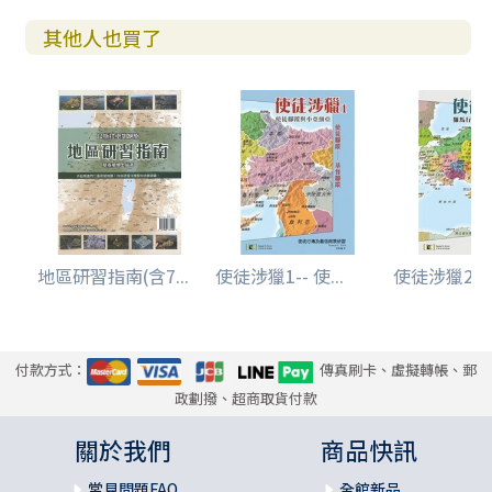
其他人也買了
地區研習指南(含7...
使徒涉獵1-- 使...
使徒涉獵2-- 羅
付款方式：
傳真刷卡、虛擬轉帳、郵
政劃撥、超商取貨付款
關於我們
商品快訊
常見問題FAQ
全館新品