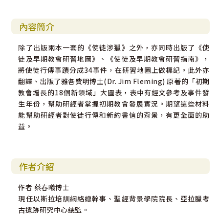
內容簡介
除了出版兩本一套的《使徒涉獵》之外，亦同時出版了《使
徒及早期教會研習地圖》、《使徒及早期教會研習指南》，
將使徒行傳事蹟分成34事件，在研習地圖上做標記。此外亦
翻譯、出版了雅各費明博土(Dr. Jim Fleming) 原著的「初期
教會增長的18個新領域」大圖表，表中有經文參考及事件發
生年份，幫助研經者掌握初期教會發展實況。期望這些材料
能幫助研經者對使徒行傳和新約書信的背景，有更全面的助
益。
作者介紹
作者 蔡春曦博士
現任以斯拉培訓網絡總幹事、聖經背景學院院長、亞拉臘考
古遺跡研究中心總監。