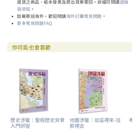
退貨之商品、紙本發票及原出貨單寄回。詳細可閱讀
退換
貨須知
。
如需寄送海外，歡迎閱讀
海外訂購常見問題
。
更多常見問題FAQ
你可能也會喜歡
歷史涉獵：聖經歷史背景
地圖涉獵：從這裡來-往
考
入門研習
那裡去