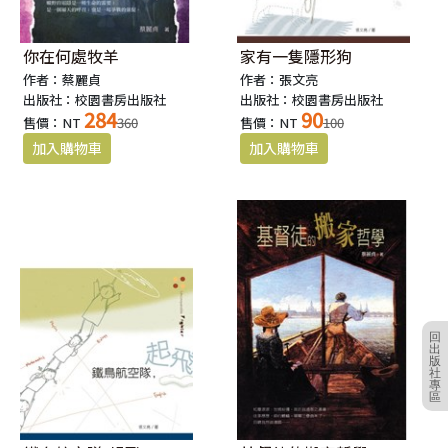
你在何處牧羊
家有一隻隱形狗
作者：蔡麗貞
作者：張文亮
出版社：校園書房出版社
出版社：校園書房出版社
284
90
售價：NT
360
售價：NT
100
回
出
版
社
專
區