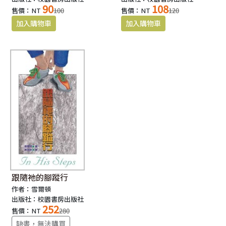
90
108
售價：NT
100
售價：NT
120
跟隨祂的腳蹤行
作者：雪爾頓
出版社：校園書房出版社
252
售價：NT
280
缺書，無法購買