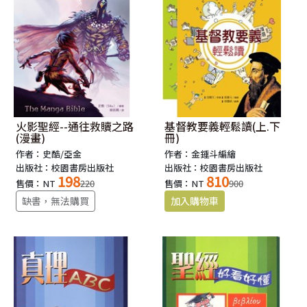
火影聖經--通往救贖之路
基督教要義輕鬆讀(上.下
(漫畫)
冊)
作者：史酷/亞金
作者：金鍾斗編繪
出版社：校園書房出版社
出版社：校園書房出版社
198
810
售價：NT
220
售價：NT
900
缺書，無法購買