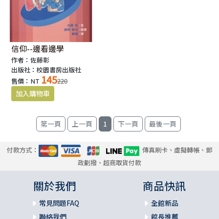
信仰--邊看邊學
作者：佐藤彰
出版社：校園書房出版社
145
售價：NT
220
1
付款方式：
傳真刷卡、虛擬轉帳、郵
政劃撥、超商取貨付款
關於我們
商品快訊
常見問題FAQ
全館新品
聯絡我們
館長推薦