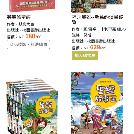
笑笑讀聖經
神之英雄--新舊約漫畫縱
覽
作者：默劇大吉
作者：圖/賽卓．卡利耶羅 編文/
出版社：校園書房出版社
180
道格．莫斯
售價：NT
200
出版社：校園書房出版社
商品停版，無法購買
629
售價：NT
699