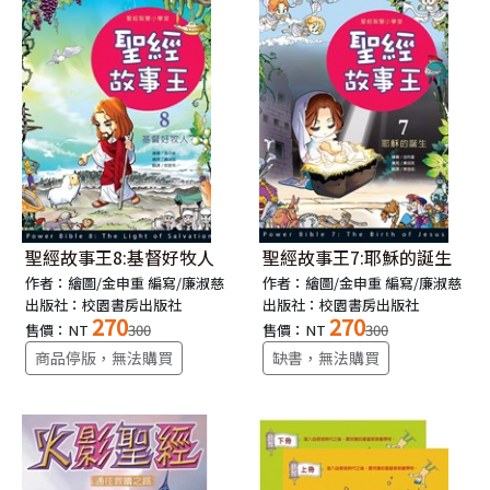
聖經故事王8:基督好牧人
聖經故事王7:耶穌的誕生
作者：繪圖/金申重 編寫/廉淑慈
作者：繪圖/金申重 編寫/廉淑慈
出版社：校園書房出版社
出版社：校園書房出版社
270
270
售價：NT
300
售價：NT
300
商品停版，無法購買
缺書，無法購買