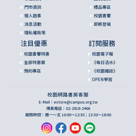
門市資訊
禮品專區
徵人啟事
校園書饗
消息活動
即將登場
隱私權政策
注目優惠
訂閱服務
校園書饗特惠
校園電子報
全部特惠案
《每日活水》
預約專區
《校園雜誌》
OPEN學習
校園網路書房客服
E-Mail：
estore@campus.org.tw
傳真電話：02-2918-2466
服務時間：週一～五 10:00～12:30；13:30～18:00