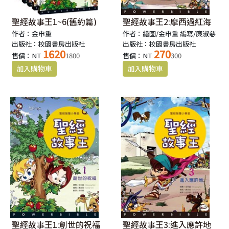
聖經故事王1~6(舊約篇)
聖經故事王2:摩西過紅海
作者：金申重
作者：繪圖/金申重 編寫/廉淑慈
出版社：校園書房出版社
出版社：校園書房出版社
1620
270
售價：NT
1800
售價：NT
300
聖經故事王1:創世的祝福
聖經故事王3:進入應許地