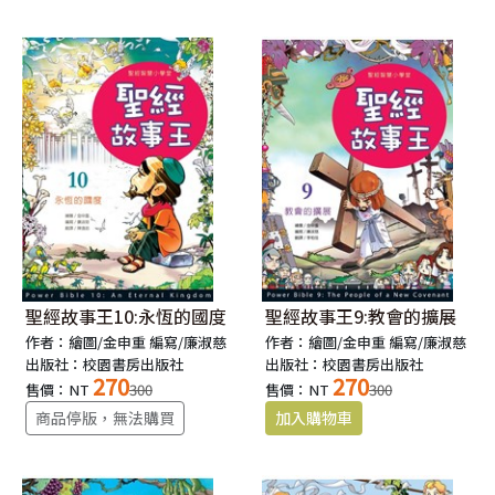
聖經故事王10:永恆的國度
聖經故事王9:教會的擴展
作者：繪圖/金申重 編寫/廉淑慈
作者：繪圖/金申重 編寫/廉淑慈
出版社：校園書房出版社
出版社：校園書房出版社
270
270
售價：NT
300
售價：NT
300
商品停版，無法購買