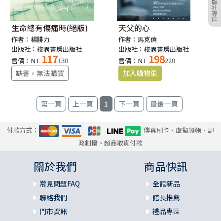
版
社
專
區
生命總有傷痛時(絕版)
天父的心
作者：楊腓力
作者：馬克倫
出版社：校園書房出版社
出版社：校園書房出版社
117
198
售價：NT
130
售價：NT
220
缺書，無法購買
1
付款方式：
傳真刷卡、虛擬轉帳、郵
政劃撥、超商取貨付款
關於我們
商品快訊
常見問題FAQ
全館新品
聯絡我們
館長推薦
門市資訊
禮品專區