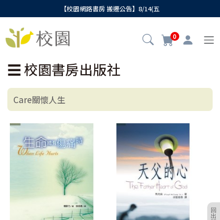
【校園網路書房 搬遷公告】8/14(五
0
☰
校園書房出版社
Care關懷人生
回
出