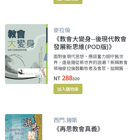
麥拉倫
《教會大變身--後現代教會
發展新思維(POD版)》
面對後現代思想，應該奮力固守舊世
界，還是隨從新世界的浪潮？新興教會
領袖麥拉倫鼓勵牧者及會眾，拋開舊思
維，試著尋得自己教會的新策略，不被
288
NT
320
後現代打敗，反而贏得後現代。
西門.鐘斯
《再思教會真義》