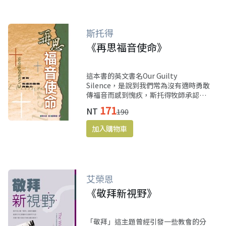
斯托得
《再思福音使命》
這本書的英文書名Our Guilty
Silence，是說到我們常為沒有適時勇敢
傳福音而感到愧疚，斯托得牧師承認自
己也有這樣的經驗，特別在一個不喜歡
171
NT
190
聽到「罪」、「罪人」的世代，如何把
握福音的奧秘、重拾傳福音的異象，並
重新投入傳福音的使命，適合全教會一
起閱讀。
艾榮恩
《敬拜新視野》
「敬拜」這主題曾經引發一些教會的分