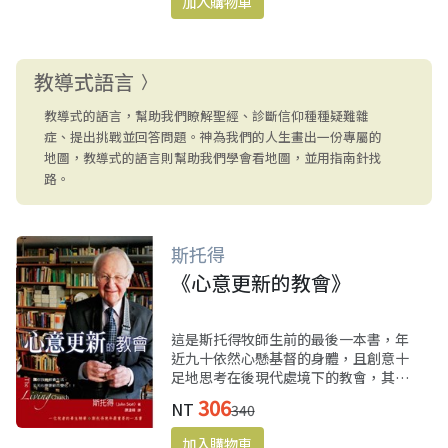
教導式語言
教導式的語言，幫助我們瞭解聖經、診斷信仰種種疑難雜
症、提出挑戰並回答問題。神為我們的人生畫出一份專屬的
地圖，教導式的語言則幫助我們學會看地圖，並用指南針找
路。
斯托得
《心意更新的教會》
這是斯托得牧師生前的最後一本書，年
近九十依然心懸基督的身體，且創意十
足地思考在後現代處境下的教會，其本
質及宣教策略；請看看縱橫全世界教會
306
NT
340
七十年的斯托得牧師，會如何既保守又
激進地回應後現代思潮。