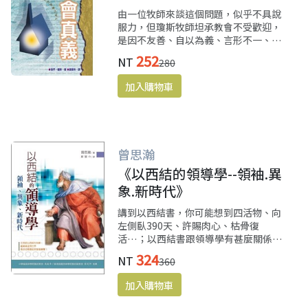
由一位牧師來談這個問題，似乎不具說
服力，但瓊斯牧師坦承教會不受歡迎，
是因不友善、自以為義、言形不一、聖
俗二分等，而且教會不是為了讓信徒敬
252
NT
280
拜、奉獻、禱告….，而是幫助信徒在世
上活出基督的樣式。 這位具國度胸懷、
又有豐富牧會經驗的牧者，用許多例子
及堅實的聖經基礎，娓娓道來，令人感
動。
曾思瀚
《以西結的領導學--領袖.異
象.新時代》
講到以西結書，你可能想到四活物、向
左側臥390天、許賜肉心、枯骨復
活…；以西結書跟領導學有甚麼關係？
博學多聞的曾思翰博士，深入淺出地將
324
NT
360
以結書中的領導學勾勒出來，充滿新意
與深意。