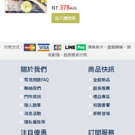
以一個可行的操練實踐，一起建造信望
378
NT
420
愛的非凡群體。
付款方式：
傳真刷卡、虛擬轉帳、郵
政劃撥、超商取貨付款
關於我們
商品快訊
常見問題FAQ
全館新品
聯絡我們
館長推薦
門市資訊
禮品專區
徵人啟事
校園書饗
消息活動
即將登場
隱私權政策
注目優惠
訂閱服務