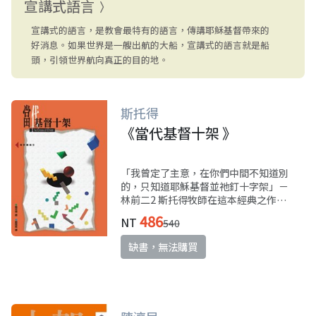
宣講式語言
宣講式的語言，是教會最特有的語言，傳講耶穌基督帶來的
好消息。如果世界是一艘出航的大船，宣講式的語言就是船
頭，引領世界航向真正的目的地。
斯托得
《當代基督十架 》
「我曾定了主意，在你們中間不知道別
的，只知道耶穌基督並祂釘十字架」－
林前二2 斯托得牧師在這本經典之作
中，將十字架在基督信仰的中心性及其
486
NT
540
意義，講得再清楚不過，值得經常閱
讀，並成為教會宣講的中心。
缺書，無法購買