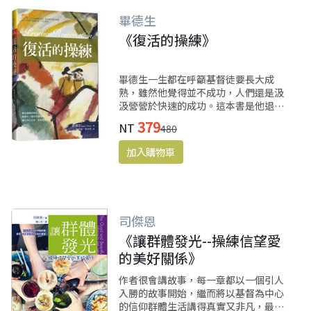
畢德生
《復活的操練》
畢德生一生都在呼籲基督徒要長大成
熟，雖然他覺得並不成功，人們還是汲
汲營營於快速的成功。這本書是他退休
後的靈修學五書之四，從以弗所書呼籲
379
NT
480
我們要追求長大成熟、建立靈命、培養
神學美感，而這些都建立在耶穌的復活
上，經常默想耶穌的復活：復活蘊藏奧
秘，讓嶄新的能力湧流而出。
司傑恩
《讓群體發光--操練信望愛
的美好關係》
作者很會講故事，每一章都以一個引人
入勝的故事開始，繼而將以基督為中心
的信仰群體生活講得真實又非凡，最後