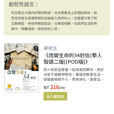
勸慰性語言
契友間五分鐘內的簡短問候，母女間餐桌上的閒話對談，勸
慰性的語言是讓耶穌的話語進入我們內心，在聖靈引導下的
互動親密，使我們練習說話，也練習傾聽，在我們生活的際
遇中，精雕細琢，成就祂的心意。
畢德生
《改變生命的54封信(摯人
智語二版)(POD版)》
四十年前在教會一起成長的夥伴，終於
決定不再跟神對抗，要返回教會生活，
卻還是格格不入、常有掙扎，畢德生溫
柔和藹、睿智謙卑地與朋友通信，你會
216
NT
240
看到與其他靈修書中不同的畢德生，率
直、頑皮又閃爍著智慧的光芒。閱讀靈
修大師畢德生，就從這本小書開始。