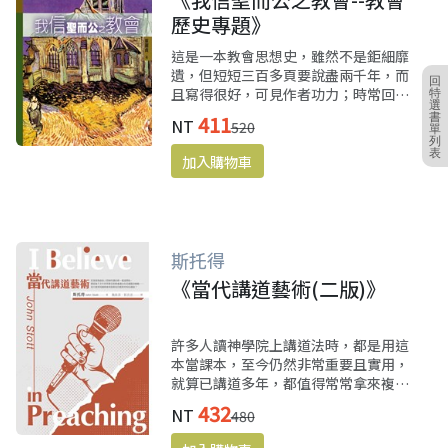
歷史專題》
這是一本教會思想史，雖然不是鉅細靡
遺，但短短三百多頁要說盡兩千年，而
回
且寫得很好，可見作者功力；時常回頭
特
選
觀看歷代思想家如何為福音殫精竭慮、
411
書
NT
520
奮戰到有時需要犧牲生命，遺留下來許
單
列
多寶貴的信仰遺產，能助我們持守真
表
道。
斯托得
《當代講道藝術(二版)》
許多人讀神學院上講道法時，都是用這
本當課本，至今仍然非常重要且實用，
就算已講道多年，都值得常常拿來複
習。
432
NT
480