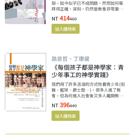
裂，如今似乎已不成問題，然而如何敬
拜得正確、深刻，仍然是教會非常重要
的課題；本書不只教導「如何」敬拜，
414
NT
460
更強調「為何」敬拜，不只教導敬拜的
人，更強調「敬拜誰」。作者是神學教
授，又常主領敬拜，學養兼具，深刻又
實際。
路恩哲、丁康黛
《每個孩子都是神學家：青
少年事工的神學實踐》
我們用了許多活潑的方式牧養青少年(街
舞、籃球、爵士鼓…)，很多人進了教
會，但為何進入社會後又多人離開教
會？原來青少事工是要以神學及陪伴，
396
NT
440
與青少年一起掙扎於他們生命所遇見的
種種艱難處境。