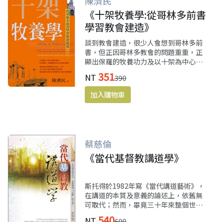
陳濟民
《十架牧養學:從哥林多前書
學習教會建造》
談到教會建造，很少人會想到哥林多前
書，但正因哥林多教會的問題重重，正
顯出保羅的牧養功力及以十架為中心的
牧養神學，書中舉例都是作者多年牧養
351
NT
390
華人教會的經歷，非常深刻而適切華人
文化處境。
蔡慈倫
《當代基督教講道學》
斯托得於1982年寫《當代講道藝術》，
在講道的本質及意義的論述上，依舊無
可取代；然而，畢竟三十年來整個世界
起了很大的變化，特別是媒體傳播的興
540
NT
600