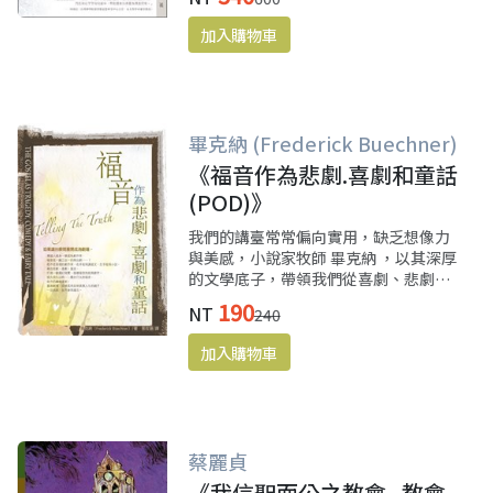
盛，讓人們接收訊息的方式有了很大的
改變；蔡慈倫博士引進了北美自1970年
以來的「新講道學」，剛好補足了這段
空缺，帶來許多啟發。
畢克納 (Frederick Buechner)
《福音作為悲劇.喜劇和童話
(POD)》
我們的講臺常常偏向實用，缺乏想像力
與美感，小說家牧師 畢克納 ，以其深厚
的文學底子，帶領我們從喜劇、悲劇及
童話三個角度，對福音有更開闊的想
190
NT
240
像，也可以豐富講道者的想像，是非常
棒的一本書。
蔡麗貞
《我信聖而公之教會--教會