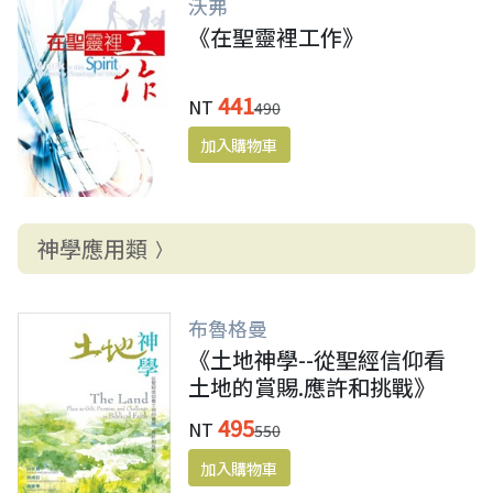
沃弗
《在聖靈裡工作》
441
NT
490
神學應用類
布魯格曼
《土地神學--從聖經信仰看
土地的賞賜.應許和挑戰》
495
NT
550