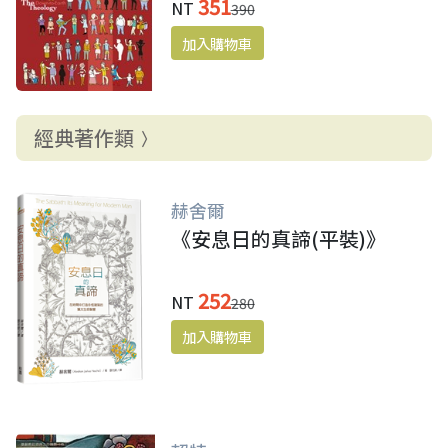
351
NT
390
經典著作類
赫舍爾
《安息日的真諦(平裝)》
252
NT
280