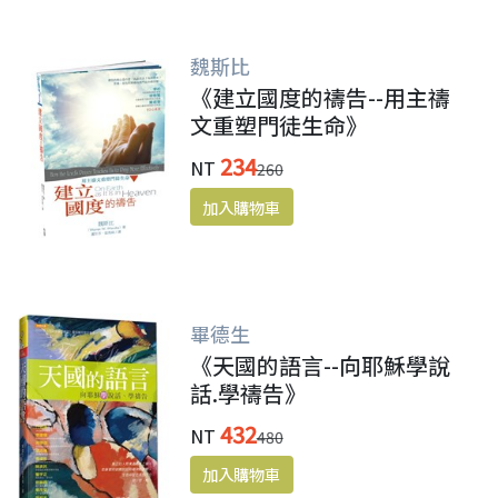
魏斯比
《建立國度的禱告--用主禱
文重塑門徒生命》
234
NT
260
畢德生
《天國的語言--向耶穌學說
話.學禱告》
432
NT
480