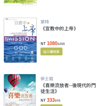
萊特
《宣教中的上帝》
1080
NT
1200
侯士庭
《喜樂流放者--後現代的門
徒生活》
333
NT
370