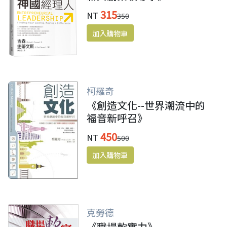
315
NT
350
柯羅奇
《創造文化--世界潮流中的
福音新呼召》
450
NT
500
克勞德
《職場軟實力》