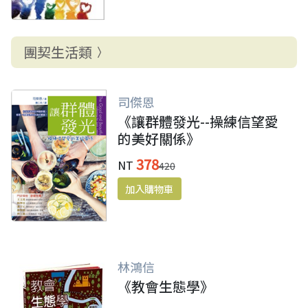
團契生活類
司傑恩
《讓群體發光--操練信望愛
的美好關係》
378
NT
420
林鴻信
《教會生態學》