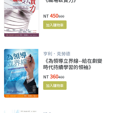
450
NT
500
亨利．克勞德
《為領導立界線--給在劇變
時代持續學習的領袖》
360
NT
400