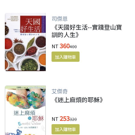
司傑恩
《天國好生活--實踐登山寶
訓的人生》
360
NT
400
艾傑奇
《迷上麻煩的耶穌》
253
NT
320