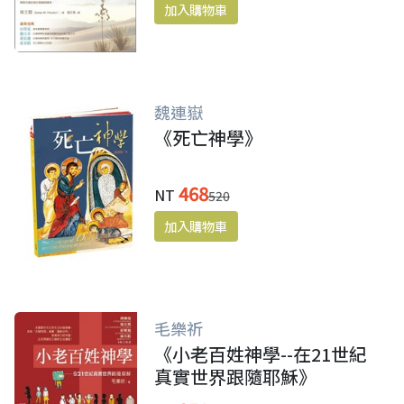
魏連嶽
《死亡神學》
468
NT
520
毛樂祈
《小老百姓神學--在21世紀
真實世界跟隨耶穌》