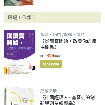
職場工作類
蓋瑞‧巧門 /保羅‧懷特
《從讚賞開始，改變你的職
場關係》
324
NT
360
史蒂文斯
《神國經理人--基督徒的創
新與創業領導學》