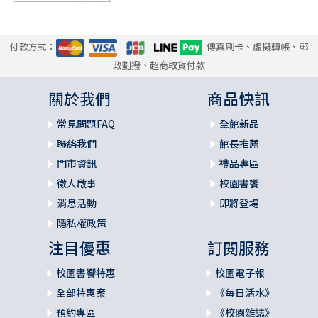
付款方式：
傳真刷卡、虛擬轉帳、郵
政劃撥、超商取貨付款
關於我們
商品快訊
常見問題FAQ
全館新品
聯絡我們
館長推薦
門市資訊
禮品專區
徵人啟事
校園書饗
消息活動
即將登場
隱私權政策
注目優惠
訂閱服務
校園書饗特惠
校園電子報
全部特惠案
《每日活水》
預約專區
《校園雜誌》