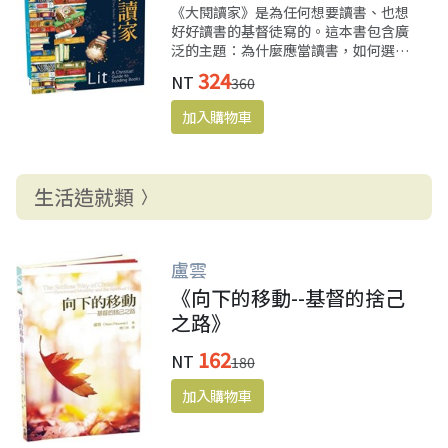
《大閱讀家》是為任何想要讀書、也想
好好讀書的基督徒寫的。這本書包含廣
泛的主題：為什麼應當讀書，如何選擇
好書、如何找時間讀書，以及如何開開
324
NT
360
心心地悠遊書海。神的恩典對我們生命
的塑造，將成為支撐立志一生閱讀的堅
實基礎。
生活造就類
盧雲
《向下的移動--基督的捨己
之路》
162
NT
180