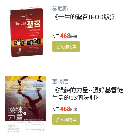
葛尼斯
《一生的聖召(POD版)》
468
NT
520
惠特尼
《操練的力量--過好基督徒
生活的13個法則》
468
NT
520