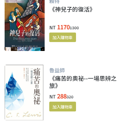
賴特
《神兒子的復活》
1170
NT
1300
魯益師
《痛苦的奧祕--一場思辨之
旅》
288
NT
320