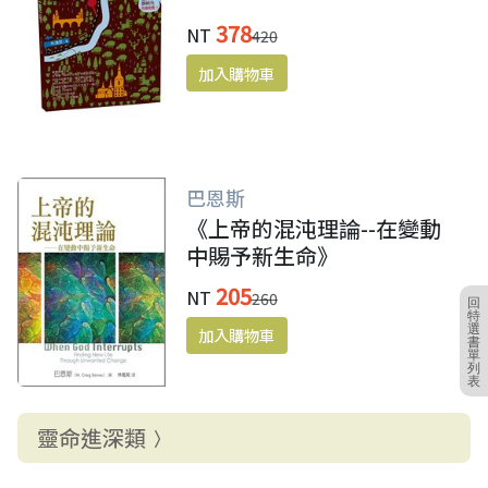
378
NT
420
巴恩斯
《上帝的混沌理論--在變動
中賜予新生命》
205
NT
260
回
特
選
書
單
列
表
靈命進深類