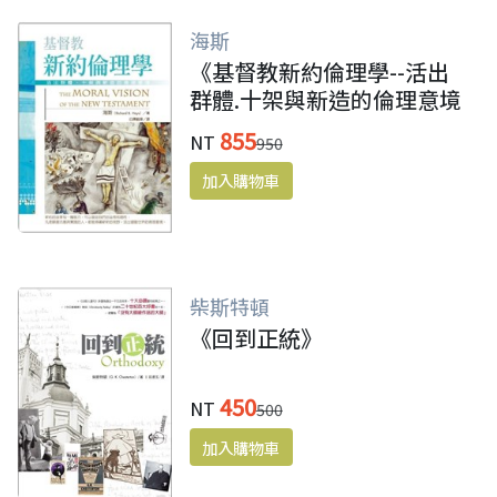
海斯
《基督教新約倫理學--活出
群體.十架與新造的倫理意境
(POD版)》
855
NT
950
柴斯特頓
《回到正統》
450
NT
500