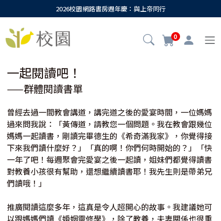
2026校園網路書房週年慶：與上帝同行
0
一起閱讀吧！
——群體閱讀書單
曾經去過一間教會講道，講完道之後的愛宴時間，一位媽媽
過來問我說：「黃傳道，請教您一個問題。我在教會跟幾位
媽媽一起讀書，剛讀完畢德生的《希奇滿我家》，你覺得接
下來我們讀什麼好？」「真的啊！你們何時開始的？」「快
一年了吧！每週聚會完愛宴之後一起讀，姐妹們都覺得讀書
對教養小孩很有幫助，還想繼續讀書耶！我先生則是帶弟兄
們讀哦！」
推廣閱讀這麼多年，這真是令人超開心的故事。我建議她可
以跟媽媽們讀《婚姻靈修學》，除了教養，夫妻關係也很重