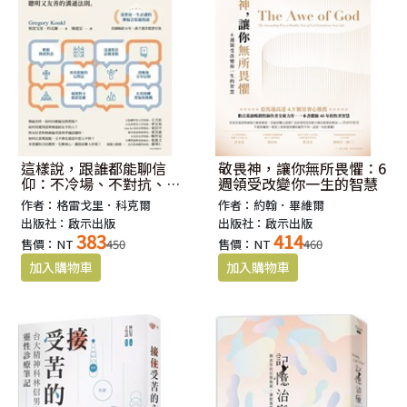
這樣說，跟誰都能聊信
敬畏神，讓你無所畏懼：6
仰：不冷場、不對抗、不
週領受改變你一生的智慧
尷尬，聰明又友善的溝通
作者：格雷戈里．科克爾
作者：約翰．畢維爾
法則
出版社：啟示出版
出版社：啟示出版
383
414
售價：NT
450
售價：NT
460