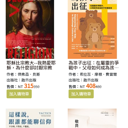
耶穌比宗教大--我熱愛耶
為孩子出征：在屬靈的爭
穌，為什麼卻討厭宗教
戰中，父母如何成為孩子
的護衛者
作者：傑弗森．貝斯
作者：希拉蕊．摩根．費雷爾
出版社：啟示出版
出版社：啟示出版
315
408
售價：NT
350
售價：NT
480