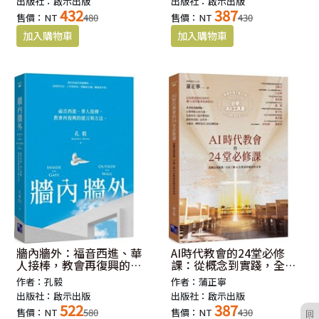
出版社：啟示出版
出版社：啟示出版
432
387
售價：NT
480
售價：NT
430
牆內牆外：福音西進、華
AI時代教會的24堂必修
人接棒，教會再復興的建
課：從概念到實踐，全面
言與方法。
了解AI在教會的應用與未
作者：孔毅
作者：蒲正寧
來
出版社：啟示出版
出版社：啟示出版
522
387
售價：NT
580
售價：NT
430
回