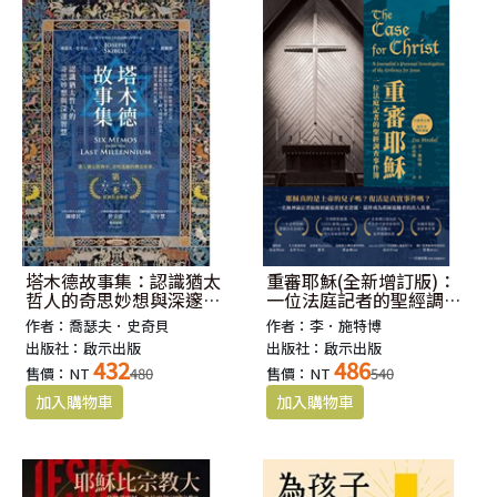
塔木德故事集：認識猶太
重審耶穌(全新增訂版)：
哲人的奇思妙想與深邃智
一位法庭記者的聖經調查
慧
事件簿
作者：喬瑟夫．史奇貝
作者：李．施特博
出版社：啟示出版
出版社：啟示出版
432
486
售價：NT
480
售價：NT
540