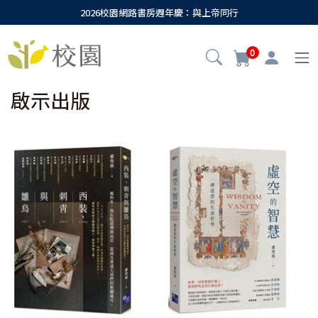
2026校園網路書房週年慶：與上帝同行
0
啟示出版