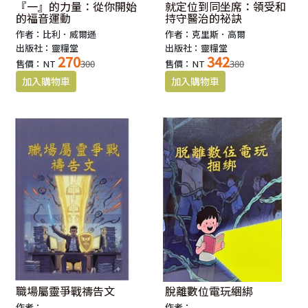
『一』的力量：從你開始
就定位到同坐席：領受和
的福音運動
持守醫治的祕訣
作者：比利．威爾遜
作者：克里斯．高爾
出版社：靈糧堂
出版社：靈糧堂
270
342
售價：NT
300
售價：NT
380
職場屬靈爭戰禱告文
脫離數位電玩綑綁
作者：
作者：