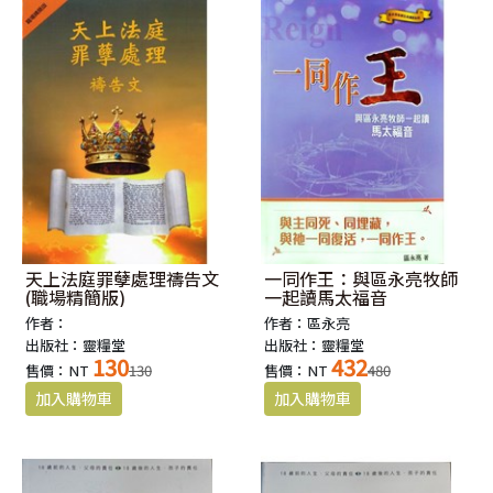
天上法庭罪孽處理禱告文
一同作王：與區永亮牧師
(職場精簡版)
一起讀馬太福音
作者：
作者：區永亮
出版社：靈糧堂
出版社：靈糧堂
130
432
售價：NT
130
售價：NT
480