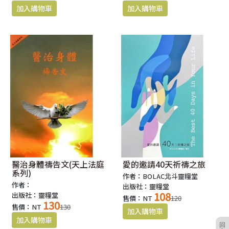
醫治身體禱告文(天上法庭
愛的邀請40天祈禱之旅
系列)
作者：BOLAC北斗靈糧堂
作者：
出版社：靈糧堂
108
出版社：靈糧堂
售價：NT
120
130
售價：NT
130
回