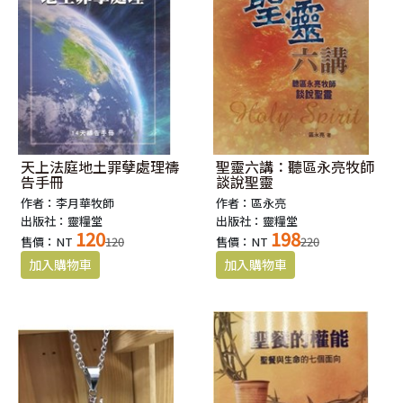
天上法庭地土罪孽處理禱
聖靈六講：聽區永亮牧師
告手冊
談說聖靈
作者：李月華牧師
作者：區永亮
出版社：靈糧堂
出版社：靈糧堂
120
198
售價：NT
120
售價：NT
220