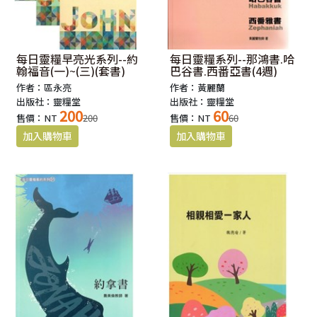
每日靈糧早亮光系列--約
每日靈糧系列--那鴻書.哈
翰福音(一)~(三)(套書)
巴谷書.西番亞書(4週)
作者：區永亮
作者：黃麗蘭
出版社：靈糧堂
出版社：靈糧堂
200
60
售價：NT
200
售價：NT
60