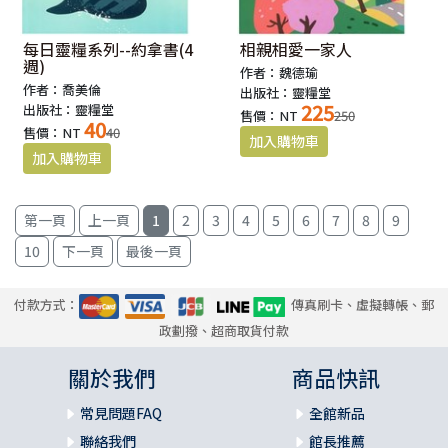
每日靈糧系列--約拿書(4
相親相愛一家人
週)
作者：魏德瑜
作者：喬美倫
出版社：靈糧堂
225
出版社：靈糧堂
售價：NT
250
40
售價：NT
40
1
2
3
4
5
6
7
8
9
10
付款方式：
傳真刷卡、虛擬轉帳、郵
政劃撥、超商取貨付款
關於我們
商品快訊
常見問題FAQ
全館新品
聯絡我們
館長推薦