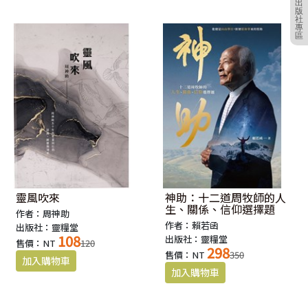
出
版
社
專
區
靈風吹來
神助：十二道周牧師的人
生、關係、信仰選擇題
作者：周神助
作者：賴若函
出版社：靈糧堂
108
出版社：靈糧堂
售價：NT
120
298
售價：NT
350