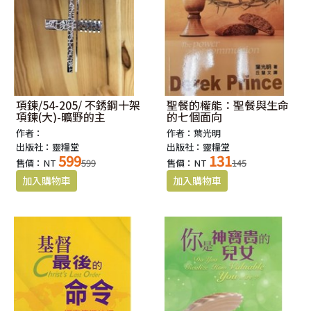
項鍊/54-205/ 不銹鋼十架
聖餐的權能：聖餐與生命
項鍊(大)-曠野的主
的七個面向
作者：
作者：葉光明
出版社：靈糧堂
出版社：靈糧堂
599
131
售價：NT
599
售價：NT
145