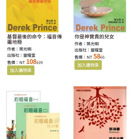
基督最後的命令：福音傳
你是神寶貴的兒女
遍地極
作者：葉光明
作者：葉光明
出版社：靈糧堂
58
出版社：靈糧堂
售價：NT
65
108
售價：NT
120