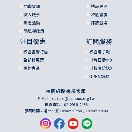
門市資訊
禮品專區
徵人啟事
校園書饗
消息活動
即將登場
隱私權政策
注目優惠
訂閱服務
校園書饗特惠
校園電子報
全部特惠案
《每日活水》
預約專區
《校園雜誌》
OPEN學習
校園網路書房客服
E-Mail：
estore@campus.org.tw
傳真電話：02-2918-2466
服務時間：週一～五 10:00～12:30；13:30～18:00