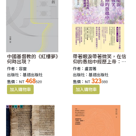
中國基督教的《紅樓夢》
帶著眼淚帶著微笑，在信
何時出現？
仰的愚拙中經歷上帝：盧
雲給不安時代的4堂屬靈操
作者：容靈
作者：盧雲著
練課(原書名:羅馬城的小丑
出版社：基道出版社
出版社：基道出版社
戲增修版全新譯本)
468
323
售價：NT
520
售價：NT
380