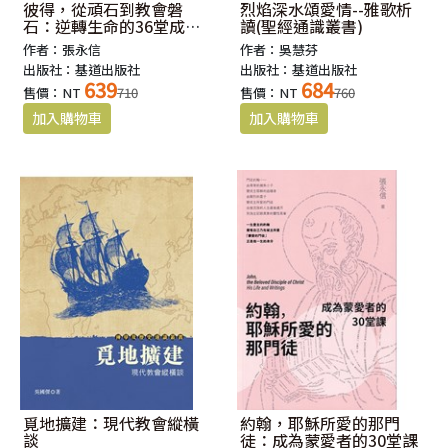
彼得，從頑石到教會磐
烈焰深水頌愛情--雅歌析
石：逆轉生命的36堂成長
讀(聖經通識叢書)
課
作者：張永信
作者：吳慧芬
出版社：基道出版社
出版社：基道出版社
639
684
售價：NT
710
售價：NT
760
覓地擴建：現代教會縱橫
約翰，耶穌所愛的那門
談
徒：成為蒙愛者的30堂課