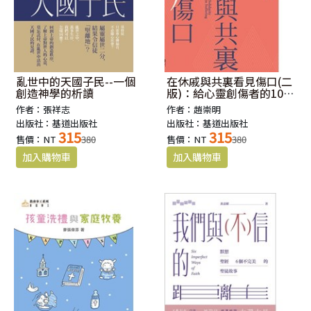
亂世中的天國子民--一個
在休戚與共裏看見傷口(二
創造神學的析讀
版)：給心靈創傷者的10堂
靈修神學課
作者：張祥志
作者：趙崇明
出版社：基道出版社
出版社：基道出版社
315
315
售價：NT
380
售價：NT
380