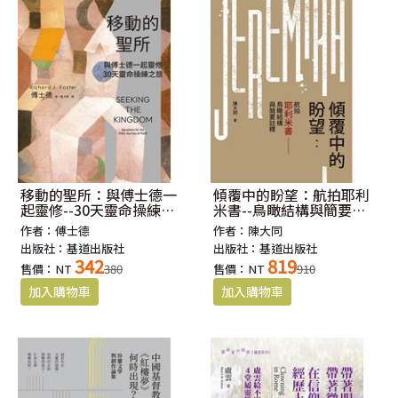
移動的聖所：與傅士德一
傾覆中的盼望：航拍耶利
起靈修--30天靈命操練之
米書--鳥瞰結構與簡要註
旅
釋
作者：傅士德
作者：陳大同
出版社：基道出版社
出版社：基道出版社
342
819
售價：NT
380
售價：NT
910