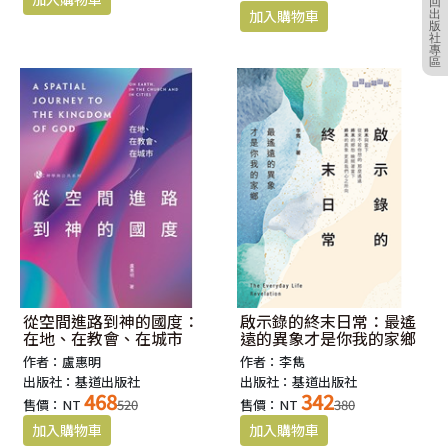
回
出
版
社
專
區
從空間進路到神的國度：
啟示錄的終末日常：最遙
在地、在教會、在城市
遠的異象才是你我的家鄉
作者：盧惠明
作者：李雋
出版社：基道出版社
出版社：基道出版社
468
342
售價：NT
520
售價：NT
380