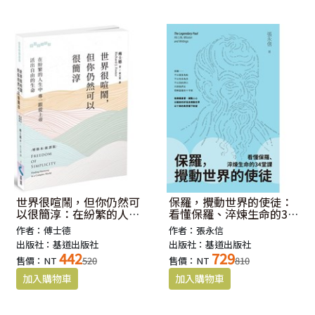
世界很喧鬧，但你仍然可
保羅，攪動世界的使徒：
以很簡淳：在紛繁的人生
看懂保羅、淬煉生命的34
中專一跟從上帝，活出自
堂課
作者：傅士德
作者：張永信
由的生命
出版社：基道出版社
出版社：基道出版社
442
729
售價：NT
520
售價：NT
810