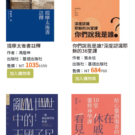
提摩太後書註釋
你們說我是誰?深度認識耶
穌的36堂課
作者：馮蔭坤
作者：張永信
出版社：基道出版社
1035
出版社：基道出版社
售價：NT
1150
684
售價：NT
760