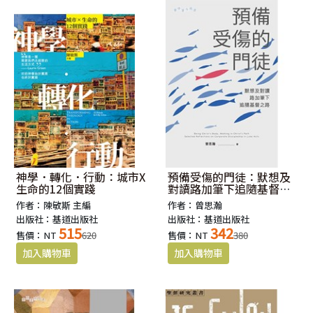
神學．轉化．行動：城市X
預備受傷的門徒：默想及
生命的12個實踐
對讀路加筆下追隨基督之
路
作者：陳敏斯 主編
作者：曾思瀚
出版社：基道出版社
出版社：基道出版社
515
342
售價：NT
620
售價：NT
380