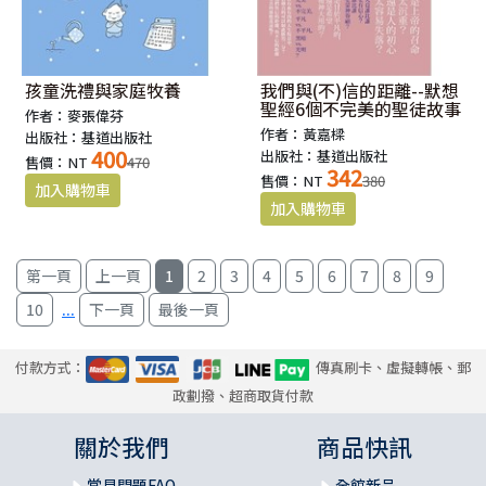
孩童洗禮與家庭牧養
我們與(不)信的距離--默想
聖經6個不完美的聖徒故事
作者：麥張偉芬
作者：黃嘉樑
出版社：基道出版社
400
出版社：基道出版社
售價：NT
470
342
售價：NT
380
1
2
3
4
5
6
7
8
9
...
10
付款方式：
傳真刷卡、虛擬轉帳、郵
政劃撥、超商取貨付款
關於我們
商品快訊
常見問題FAQ
全館新品