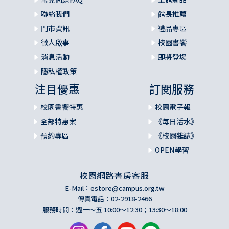
聯絡我們
館長推薦
門市資訊
禮品專區
徵人啟事
校園書饗
消息活動
即將登場
隱私權政策
注目優惠
訂閱服務
校園書饗特惠
校園電子報
全部特惠案
《每日活水》
預約專區
《校園雜誌》
OPEN學習
校園網路書房客服
E-Mail：
estore@campus.org.tw
傳真電話：02-2918-2466
服務時間：週一～五 10:00～12:30；13:30～18:00