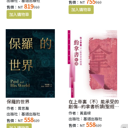
755
出版社：基道出版社
售價：NT
910
819
售價：NT
910
保羅的世界
在上帝裏（不）能承受的
創傷--約拿書析讀(聖經通
作者：曾思瀚
識叢書)
作者：黃嘉樑
出版社：基道出版社
558
出版社：基道出版社
售價：NT
620
558
售價：NT
620