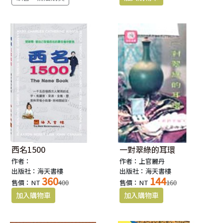
西名1500
一對翠綠的耳環
作者：
作者：上官麗丹
出版社：海天書樓
出版社：海天書樓
360
144
售價：NT
400
售價：NT
160