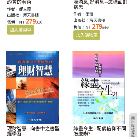
約會的藝術
壞消息,好消息--怎樣面對
病患
作者：郝立德
作者：衛爾
出版社：海天書樓
279
出版社：海天書樓
售價：NT
310
279
售價：NT
310
回
出
版
理財智慧--向書中之書聖
緣盡今生--配偶信仰不同
社
經學習
怎麼辦?
專
區