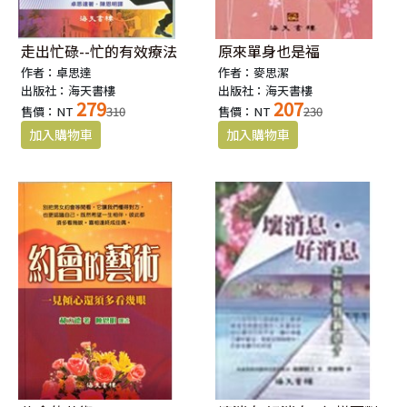
走出忙碌--忙的有效療法
原來單身也是福
作者：卓思達
作者：麥思潔
出版社：海天書樓
出版社：海天書樓
279
207
售價：NT
310
售價：NT
230