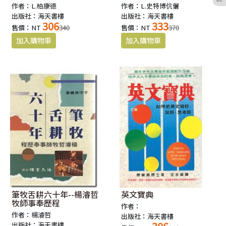
作者：L.柏康德
作者：L.史特博伉儷
出版社：海天書樓
出版社：海天書樓
306
333
售價：NT
340
售價：NT
370
筆牧舌耕六十年--楊濬哲
英文寶典
牧師事奉歷程
作者：
作者：楊濬哲
出版社：海天書樓
出版社：海天書樓