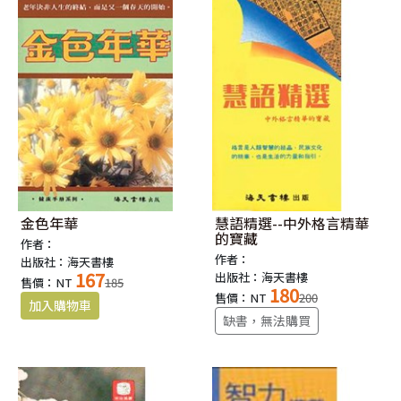
金色年華
慧語精選--中外格言精華
的寶藏
作者：
作者：
出版社：海天書樓
167
出版社：海天書樓
售價：NT
185
180
售價：NT
200
缺書，無法購買