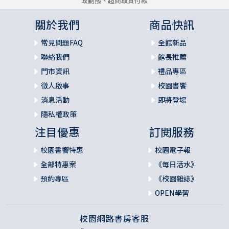
政劃撥、超商取貨付款
關於我們
商品快訊
常見問題FAQ
全館新品
聯絡我們
館長推薦
門市資訊
禮品專區
徵人啟事
校園書饗
消息活動
即將登場
隱私權政策
注目優惠
訂閱服務
校園書饗特惠
校園電子報
全部特惠案
《每日活水》
預約專區
《校園雜誌》
OPEN學習
校園網路書房客服