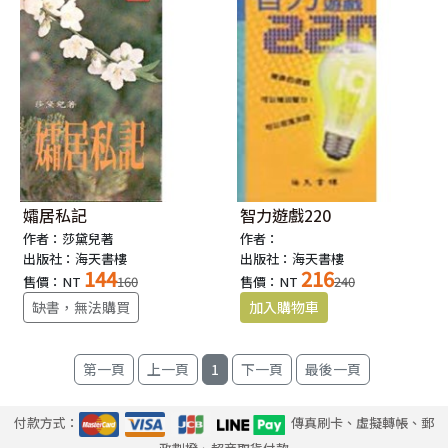
孀居私記
智力遊戲220
作者：莎黛兒著
作者：
出版社：海天書樓
出版社：海天書樓
144
216
售價：NT
160
售價：NT
240
缺書，無法購買
1
付款方式：
傳真刷卡、虛擬轉帳、郵