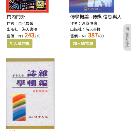
門內門外
傳學概論--傳媒.信息與人
作者：余也魯著
作者：W.宣偉伯
出版社：海天書樓
出版社：海天書樓
回
出
243
387
售價：NT
270
售價：NT
430
版
社
專
區