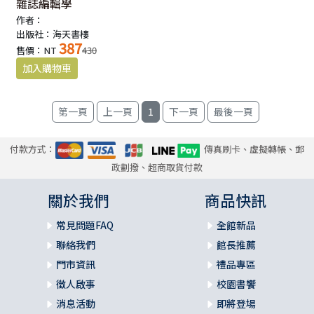
雜誌編輯學
作者：
出版社：海天書樓
387
售價：NT
430
1
付款方式：
傳真刷卡、虛擬轉帳、郵
政劃撥、超商取貨付款
關於我們
商品快訊
常見問題FAQ
全館新品
聯絡我們
館長推薦
門市資訊
禮品專區
徵人啟事
校園書饗
消息活動
即將登場