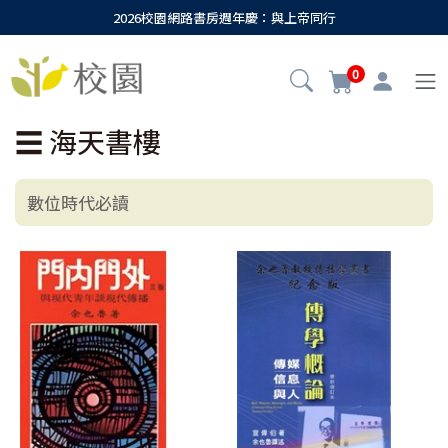
2026校園網路書房週年慶：與上帝同行
0
☰
海天書樓
數位時代必讀