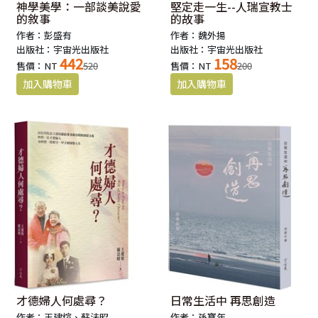
神學美學：一部談美說愛
堅定走一生--人瑞宣教士
的敘事
的故事
作者：彭盛有
作者：魏外揚
出版社：宇宙光出版社
出版社：宇宙光出版社
442
158
售價：NT
520
售價：NT
200
才德婦人何處尋？
日常生活中 再思創造
作者：王建煊、蘇法昭
作者：孫寶年