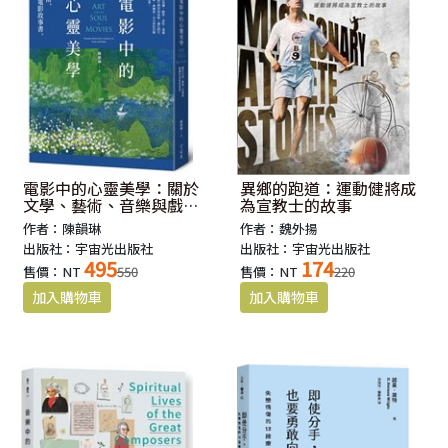
電影中的心靈美學：關於
異鄉的跑道：運動健將成
文學、藝術、音樂與戲劇
為宣教士的故事
的電影故事書
作者：陳韻琳
作者：魏外揚
出版社：宇宙光出版社
出版社：宇宙光出版社
495
174
售價：NT
550
售價：NT
220