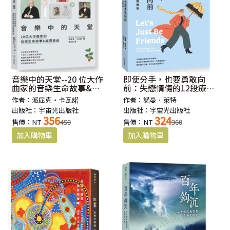
音樂中的天堂--20 位大作
即使分手，也要勇敢向
曲家的音樂生命故事&屬
前：失戀情傷的12段療癒
靈樂曲
歷程(原書:戀人還是朋友)
作者：派屈克‧卡瓦諾
作者：諾曼．萊特
出版社：宇宙光出版社
出版社：宇宙光出版社
356
324
售價：NT
450
售價：NT
360