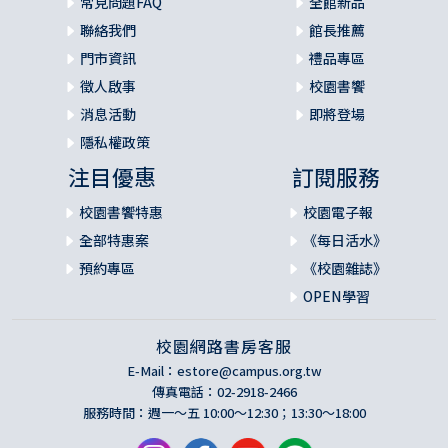
常見問題FAQ
全館新品
聯絡我們
館長推薦
門市資訊
禮品專區
徵人啟事
校園書饗
消息活動
即將登場
隱私權政策
注目優惠
訂閱服務
校園書饗特惠
校園電子報
全部特惠案
《每日活水》
預約專區
《校園雜誌》
OPEN學習
校園網路書房客服
E-Mail：
estore@campus.org.tw
傳真電話：02-2918-2466
服務時間：週一～五 10:00～12:30；13:30～18:00