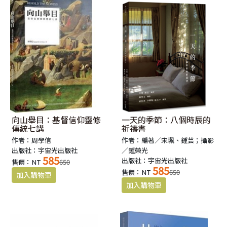
向山舉目：基督信仰靈修
一天的季節：八個時辰的
傳統七講
祈禱書
作者：周學信
作者：編著／宋珮、鍾芸；攝影
出版社：宇宙光出版社
／鍾榮光
585
出版社：宇宙光出版社
售價：NT
650
585
售價：NT
650