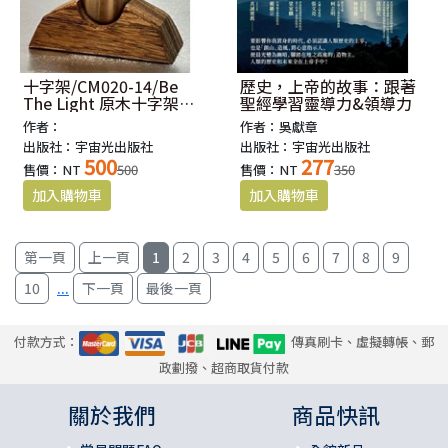
十字架/CM020-14/Be
歷史，上帝的故事：跟著
The Light 原木十字架禮
聖經學習靈導力&領導力
盒
作者：
作者：吳獻章
出版社：宇宙光出版社
出版社：宇宙光出版社
500
277
售價：NT
500
售價：NT
350
1
2
3
4
5
6
7
8
9
...
10
付款方式：
傳真刷卡、虛擬轉帳、郵
政劃撥、超商取貨付款
關於我們
商品快訊