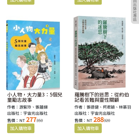
回
出
版
社
專
區
小人物，大力量3：5個兒
羅騰樹下的迷思：從約伯
童勵志故事
記看苦難與靈性關顧
作者：游紫玲、張蓮娣
作者：張德健、柯君穎、林慕羽
出版社：宇宙光出版社
出版社：宇宙光出版社
277
288
售價：NT
350
售價：NT
320