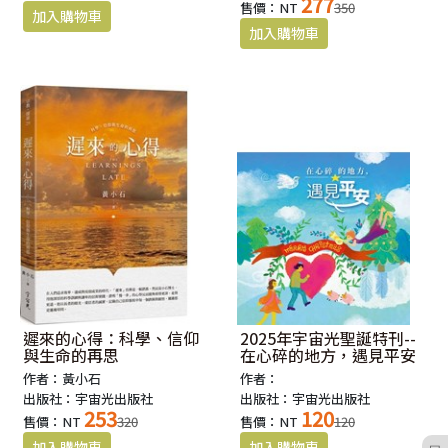
277
售價：NT
350
遲來的心得：科學、信仰
2025年宇宙光聖誕特刊--
與生命的再思
在心碎的地方，遇見平安
作者：黃小石
作者：
出版社：宇宙光出版社
出版社：宇宙光出版社
253
120
售價：NT
320
售價：NT
120