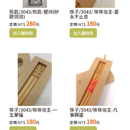
煎匙/3043/煎匙-堅持(矽
筷子/3043/ 筷筷信主-愛
膠洞洞)
永不止息
280
180
定價:NT$
元
定價:NT$
元
筷子/3043/筷筷信主-一
筷子/3043/筷筷信主-凡
生蒙福
事興盛
180
180
定價:NT$
元
定價:NT$
元