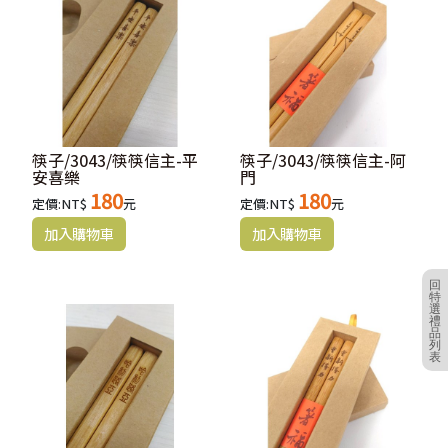
筷子/3043/筷筷信主-平
筷子/3043/筷筷信主-阿
安喜樂
門
180
180
定價:NT$
元
定價:NT$
元
回
特
選
禮
品
列
表