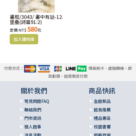
畫框/3043/ 畫中有話-12.
堡壘(詩篇91:2)
580
定價:NT$
元
付款方式：
傳真刷卡、虛擬轉帳、郵
政劃撥、超商取貨付款
關於我們
商品快訊
常見問題FAQ
全館新品
聯絡我們
館長推薦
門市資訊
禮品專區
徵人啟事
校園書饗
消息活動
即將登場