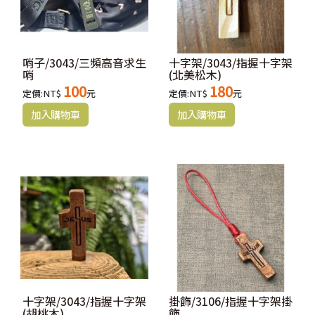
哨子/3043/三頻高音求生
十字架/3043/指握十字架
哨
(北美松木)
100
180
定價:NT$
元
定價:NT$
元
十字架/3043/指握十字架
掛飾/3106/指握十字架掛
(胡桃木)
飾