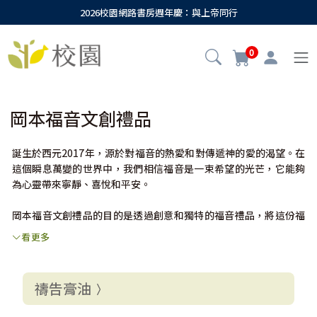
2026校園網路書房週年慶：與上帝同行
0
岡本福音文創禮品
誕生於西元2017年，源於對福音的熱愛和對傳遞神的愛的渴望。在
這個瞬息萬變的世界中，我們相信福音是一束希望的光芒，它能夠
為心靈帶來寧靜、喜悅和平安。
岡本福音文創禮品的目的是透過創意和獨特的福音禮品，將這份福
音的愛傳遞給更多的人。
看更多
「岡本」屬靈意喻「岡」是一隻羊，「本」是一棵樹栽在溪水旁，
其對應經文分別是：我是好牧人；我認識我的羊，我的羊也認識我
（約翰福音10:14）；
禱告膏油
他要像一棵樹，栽在溪水旁，按時候結果子，葉子也不枯乾，凡他
所做的，盡都順利。（詩篇1:3）