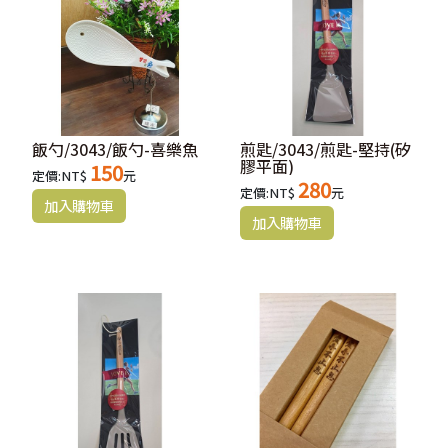
飯勺/3043/飯勺-喜樂魚
煎匙/3043/煎匙-堅持(矽
膠平面)
150
定價:NT$
元
280
定價:NT$
元