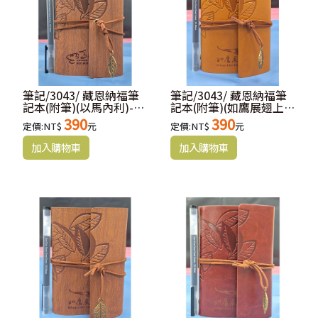
筆記/3043/ 藏恩納福筆
筆記/3043/ 藏恩納福筆
記本(附筆)(以馬內利)-木
記本(附筆)(如鷹展翅上
紋
騰)-土黃
390
390
定價:NT$
元
定價:NT$
元