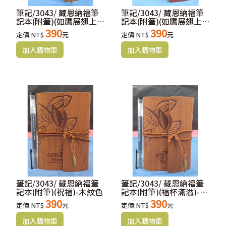
筆記/3043/ 藏恩納福筆
筆記/3043/ 藏恩納福筆
記本(附筆)(如鷹展翅上
記本(附筆)(如鷹展翅上
騰)-木紋
騰)-紅棕
390
390
定價:NT$
元
定價:NT$
元
筆記/3043/ 藏恩納福筆
筆記/3043/ 藏恩納福筆
記本(附筆)(祝福)-木紋色
記本(附筆)(福杯滿溢)-木
紋
390
390
定價:NT$
元
定價:NT$
元