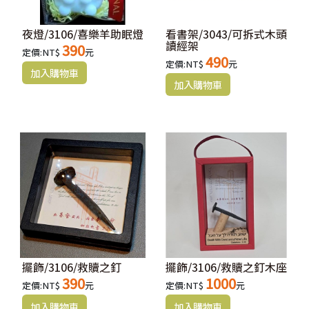
夜燈/3106/喜樂羊助眠燈
看書架/3043/可拆式木頭
讀經架
390
定價:NT$
元
490
定價:NT$
元
擺飾/3106/救贖之釘
擺飾/3106/救贖之釘木座
390
1000
定價:NT$
元
定價:NT$
元