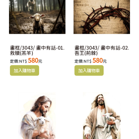
畫框/3043/ 畫中有話-01.
畫框/3043/ 畫中有話-02.
救贖(羔羊)
吾王(荊棘)
580
580
定價:NT$
元
定價:NT$
元