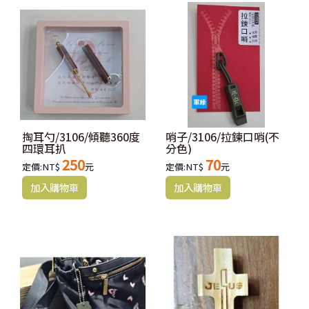
掏耳勺/3106/傾聽360度
哨子/3106/拉鍊口哨(不
四環耳扒
分色)
250
70
定價:NT$
元
定價:NT$
元