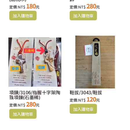
180
280
定價:NT$
元
定價:NT$
元
項鍊/3106/指握十字架陶
鞋拔/3043/鞋拔
珠項鍊(石墨稀)
120
定價:NT$
元
280
定價:NT$
元