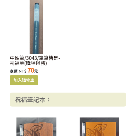
中性筆/3043/筆筆皆是-
祝福筆(職場得勝)
70
定價:NT$
元
祝福筆記本