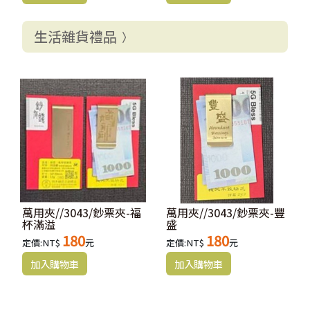
生活雜貨禮品
萬用夾//3043/鈔票夾-福
萬用夾//3043/鈔票夾-豐
杯滿溢
盛
180
180
定價:NT$
元
定價:NT$
元