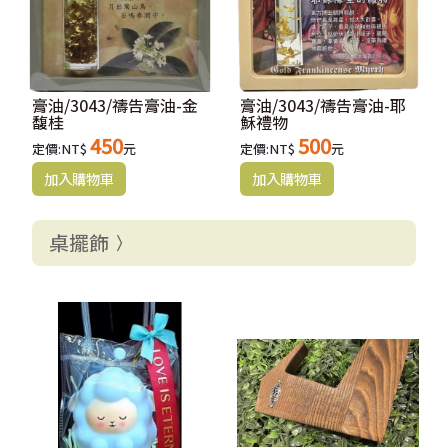
膏油/3043/禱告膏油-金
膏油/3043/禱告膏油-耶
馥桂
穌禮物
450
500
定價:NT$
元
定價:NT$
元
桌擺飾