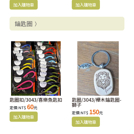
鑰匙圈
匙圈扣/3043/喜樂魚匙扣
匙圈/3043/櫸木鑰匙圈-
獅子
60
定價:NT$
元
150
定價:NT$
元