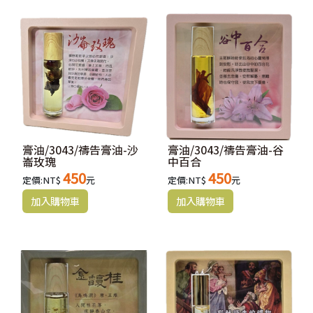
「同心合意興旺福音」腓立比書1:5是岡本福音文創禮品的核心理
念。
我們希望透過岡本，讓每個人都能感受到與神同行的喜悅和祝福。
我們的福音禮品不僅具有獨特的設計和創意，更蘊含著神的話語和
真理。
《品牌精神 代表經句》
同心合意興旺福音 腓立比書1:5
膏油/3043/禱告膏油-沙
膏油/3043/禱告膏油-谷
崙玫瑰
中百合
450
450
定價:NT$
元
定價:NT$
元