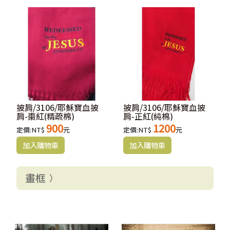
披肩/3106/耶穌寶血披
披肩/3106/耶穌寶血披
肩-棗紅(精疏棉)
肩-正紅(純棉)
900
1200
定價:NT$
元
定價:NT$
元
畫框