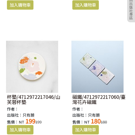
回
出
版
社
專
區
杯墊/4712972217046/山
磁鐵/4712972217060/臺
芙蓉杯墊
灣花卉磁鐵
作者：
作者：
出版社：只有蕨
出版社：只有蕨
199
180
售價：NT
199
售價：NT
180