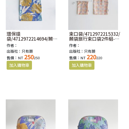
環保提
束口袋/4712972215332/
袋/4712972214694/蕨印
蕨袋旅行束口袋2件組-東
環保提袋2.0-雙扇蕨
洋山蘇花
作者：
作者：
出版社：只有蕨
出版社：只有蕨
250
220
售價：NT
250
售價：NT
220