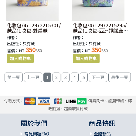
化妝包/4712972215301/
化妝包/4712972215295/
蕨品化妝包-雙扇蕨
蕨品化妝包-亞洲猴腦鹿角
蕨
作者：
作者：
出版社：只有蕨
出版社：只有蕨
350
350
售價：NT
350
售價：NT
350
1
2
3
4
5
付款方式：
傳真刷卡、虛擬轉帳、郵
政劃撥、超商取貨付款
關於我們
商品快訊
常見問題FAQ
全館新品