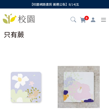
【校園網路書房 搬遷公告】8/14(五
0
只有蕨