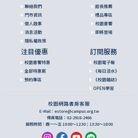
聯絡我們
館長推薦
門市資訊
禮品專區
徵人啟事
校園書饗
消息活動
即將登場
隱私權政策
注目優惠
訂閱服務
校園書饗特惠
校園電子報
全部特惠案
《每日活水》
預約專區
《校園雜誌》
OPEN學習
校園網路書房客服
E-Mail：
estore@campus.org.tw
傳真電話：02-2918-2466
服務時間：週一～五 10:00～12:30；13:30～18:00