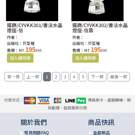
擺飾/CYVKK301/書法水晶
擺飾/CYVKK302/書法水晶
燈座-信
燈座-信靠
作者：
作者：
出版社：芥菜種
出版社：芥菜種
195
195
售價：NT
195
售價：NT
195
1
2
3
4
5
付款方式：
傳真刷卡、虛擬轉帳、郵
政劃撥、超商取貨付款
關於我們
商品快訊
常見問題FAQ
全館新品