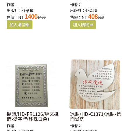
作者：
作者：
出版社：芥菜種
出版社：芥菜種
1400
408
售價：NT
1400
售價：NT
510
擺飾/HD-FR1126/經文擺
冰貼/HD-C1371/冰貼-信
飾-愛字牌(珍珠白色)
而受洗
作者：
作者：