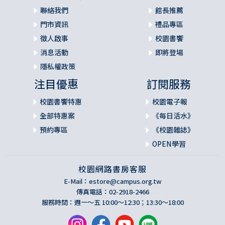
聯絡我們
館長推薦
門市資訊
禮品專區
徵人啟事
校園書饗
消息活動
即將登場
隱私權政策
注目優惠
訂閱服務
校園書饗特惠
校園電子報
全部特惠案
《每日活水》
預約專區
《校園雜誌》
OPEN學習
校園網路書房客服
E-Mail：
estore@campus.org.tw
傳真電話：02-2918-2466
服務時間：週一～五 10:00～12:30；13:30～18:00