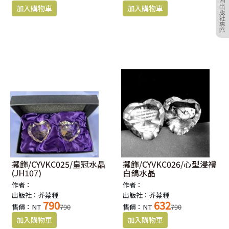
回
出
版
社
專
區
擺飾/CYVKC025/皇冠水晶
擺飾/CYVKC026/心型浸禮
(JH107)
白鴿水晶
作者：
作者：
出版社：芥菜種
出版社：芥菜種
790
632
售價：NT
790
售價：NT
790