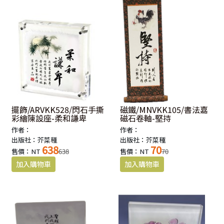
擺飾/ARVKK528/閃石手撕
磁鐵/MNVKK105/書法嘉
彩繪陳設座-柔和謙卑
磁石卷軸-堅持
作者：
作者：
出版社：芥菜種
出版社：芥菜種
638
70
售價：NT
638
售價：NT
70