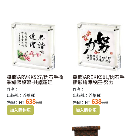
擺飾/ARVKK527/閃石手撕
擺飾/AREKK501/閃石手
彩繪陳設架-共諧連理
撕彩繪陳設座-努力
作者：
作者：
出版社：芥菜種
出版社：芥菜種
638
638
售價：NT
638
售價：NT
638